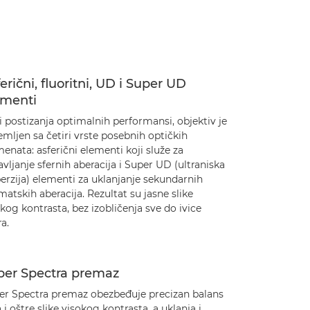
erični, fluoritni, UD i Super UD
ementi
 postizanja optimalnih performansi, objektiv je
mljen sa četiri vrste posebnih optičkih
enata: asferični elementi koji služe za
avljanje sfernih aberacija i Super UD (ultraniska
erzija) elementi za uklanjanje sekundarnih
atskih aberacija. Rezultat su jasne slike
kog kontrasta, bez izobličenja sve do ivice
a.
per Spectra premaz
er Spectra premaz obezbeđuje precizan balans
 i oštre slike visokog kontrasta, a uklanja i