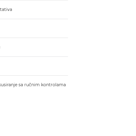
stativa
g
usiranje sa ručnim kontrolama