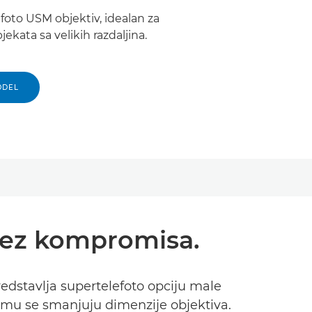
oto USM objektiv, idealan za
ekata sa velikih razdaljina.
ODEL
bez kompromisa.
edstavlja supertelefoto opciju male
emu se smanjuju dimenzije objektiva.