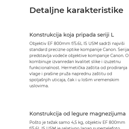
Detaljne karakteristike
Konstrukcija koja pripada seriji L
Objektiv EF 800mm f/5.6L IS USM sadrži najviši
standard precizne optike kompanije Canon. Serija
predstavlja vodeće objektive kompanije Canon. 
kombinuje izvanredan kvalitet slike i izuzetnu
funkcionalnost. Hermetička zaštita od prodiranja
vlage i prašine pruža naprednu zaštitu od
spoljašnjih uticaja, čak i u lošim vremenskim
uslovima.
Konstrukcija od legure magnezijuma
Pošto je težak samo 4,5 kg, objektiv EF 800mm
f/5,6L IS USM je relativno lagan supertelefoto