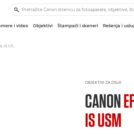
mere i video
Objektivi
Štampači i skeneri
Rešenja i usl
Canon EF 800mm f/5.6L IS USM - Objektivi – objektivi za kamere i fotoaparate
OBJEKTIVI ZA DSLR
CANON
E
IS USM