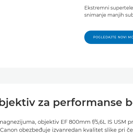
Ekstremni supertelef
snimanje manjih subj
POGLEDAJTE NOVI M
objektiv za performanse 
magnezijuma, objektiv EF 800mm f/5,6L IS USM pr
 Canon obezbeđuje izvanredan kvalitet slike pri č