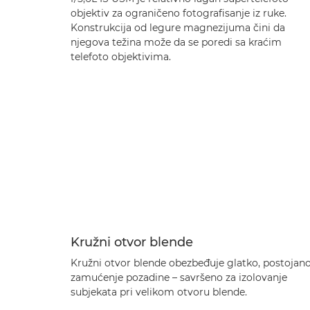
objektiv za ograničeno fotografisanje iz ruke.
Konstrukcija od legure magnezijuma čini da
njegova težina može da se poredi sa kraćim
telefoto objektivima.
Kružni otvor blende
Kružni otvor blende obezbeđuje glatko, postojan
zamućenje pozadine – savršeno za izolovanje
subjekata pri velikom otvoru blende.