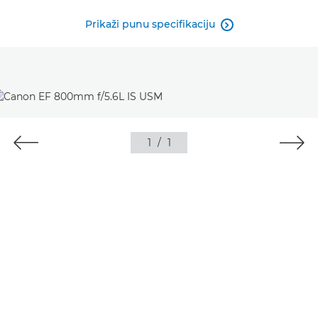
Prikaži punu specifikaciju

1
/
1