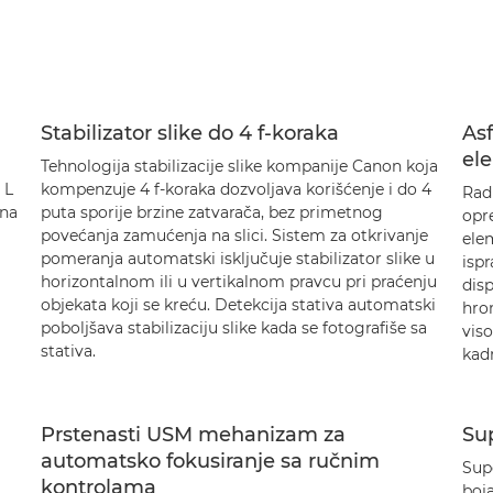
Stabilizator slike do 4 f-koraka
Asf
el
Tehnologija stabilizacije slike kompanije Canon koja
 L
kompenzuje 4 f-koraka dozvoljava korišćenje i do 4
Radi
Ona
puta sporije brzine zatvarača, bez primetnog
opre
povećanja zamućenja na slici. Sistem za otkrivanje
elem
pomeranja automatski isključuje stabilizator slike u
ispr
horizontalnom ili u vertikalnom pravcu pri praćenju
disp
objekata koji se kreću. Detekcija stativa automatski
hrom
poboljšava stabilizaciju slike kada se fotografiše sa
viso
stativa.
kadr
Prstenasti USM mehanizam za
Su
automatsko fokusiranje sa ručnim
Sup
kontrolama
boja