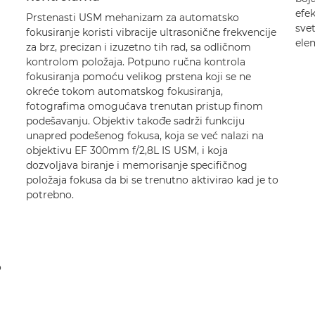
efe
Prstenasti USM mehanizam za automatsko
svet
fokusiranje koristi vibracije ultrasonične frekvencije
elem
za brz, precizan i izuzetno tih rad, sa odličnom
kontrolom položaja. Potpuno ručna kontrola
fokusiranja pomoću velikog prstena koji se ne
okreće tokom automatskog fokusiranja,
fotografima omogućava trenutan pristup finom
podešavanju. Objektiv takođe sadrži funkciju
unapred podešenog fokusa, koja se već nalazi na
objektivu EF 300mm f/2,8L IS USM, i koja
dozvoljava biranje i memorisanje specifičnog
položaja fokusa da bi se trenutno aktivirao kad je to
potrebno.
o