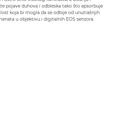
kte pojave duhova i odbleska tako što apsorbuje
lost koja bi mogla da se odbije od unutrašnjih
enata u objektivu i digitalnih EOS senzora.