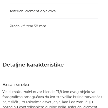
Asferični element objektiva
Prečnik filtera 58 mm
Detaljne karakteristike
Brzo i široko
Veliki maksimalni otvor blende f/1,8 kod ovog objektiva
fotografima omogućava da koriste velike brzine zatvarača u
najrazličitijim uslovima osvetljenja, kao i da zamućuju
pozadinu kontrolisanjem dubine polja. Asferični element