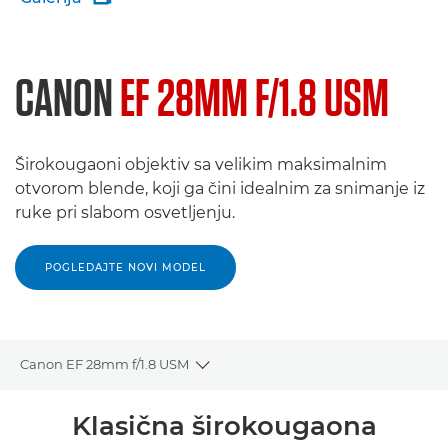
CANON
EF 28MM F/1.8 USM
Širokougaoni objektiv sa velikim maksimalnim
otvorom blende, koji ga čini idealnim za snimanje iz
ruke pri slabom osvetljenju.
POGLEDAJTE NOVI MODEL
Canon EF 28mm f/1.8 USM
Toggle breadcrumbs
Pregled
Klasična širokougaona