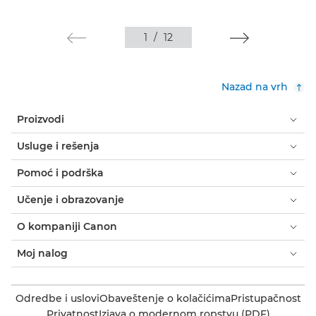
1
/
12
Nazad na vrh
Proizvodi
Usluge i rešenja
Pomoć i podrška
Učenje i obrazovanje
O kompaniji Canon
Moj nalog
Odredbe i uslovi
Obaveštenje o kolačićima
Pristupačnost
Privatnost
Izjava o modernom ropstvu (PDF)