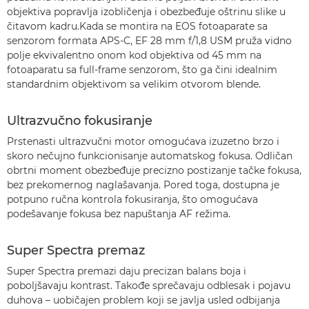
objektiva popravlja izobličenja i obezbeđuje oštrinu slike u
čitavom kadru.Kada se montira na EOS fotoaparate sa
senzorom formata APS-C, EF 28 mm f/1,8 USM pruža vidno
polje ekvivalentno onom kod objektiva od 45 mm na
fotoaparatu sa full-frame senzorom, što ga čini idealnim
standardnim objektivom sa velikim otvorom blende.
Ultrazvučno fokusiranje
Prstenasti ultrazvučni motor omogućava izuzetno brzo i
skoro nečujno funkcionisanje automatskog fokusa. Odličan
obrtni moment obezbeđuje precizno postizanje tačke fokusa,
bez prekomernog naglašavanja. Pored toga, dostupna je
potpuno ručna kontrola fokusiranja, što omogućava
podešavanje fokusa bez napuštanja AF režima.
Super Spectra premaz
Super Spectra premazi daju precizan balans boja i
poboljšavaju kontrast. Takođe sprečavaju odblesak i pojavu
duhova – uobičajen problem koji se javlja usled odbijanja