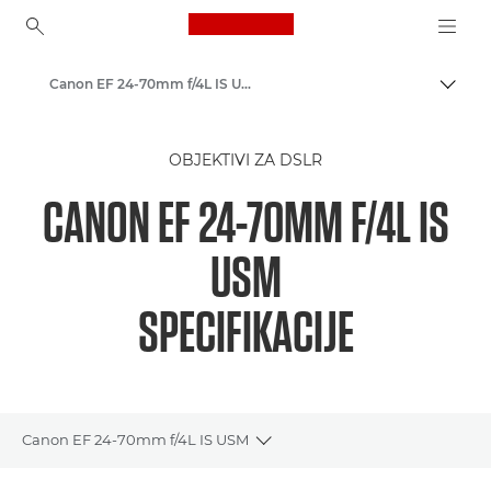
Canon Logo, back to ho
Canon EF 24-70mm f/4L IS USM - Lenses - Camera & Photo lenses
Uključ
Canon
OBJEKTIVI ZA DSLR
Objektivi za Canon fotoaparate
CANON EF 24-70MM F/4L IS
USM
SPECIFIKACIJE
Canon EF 24-70mm f/4L IS USM
Toggle breadcrumbs