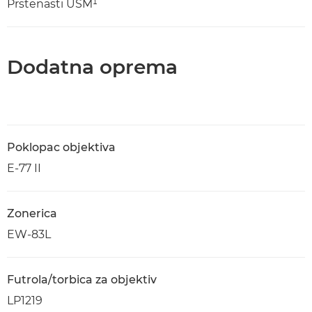
Prstenasti USM¹
Dodatna oprema
Poklopac objektiva
E-77 II
Zonerica
EW-83L
Futrola/torbica za objektiv
LP1219