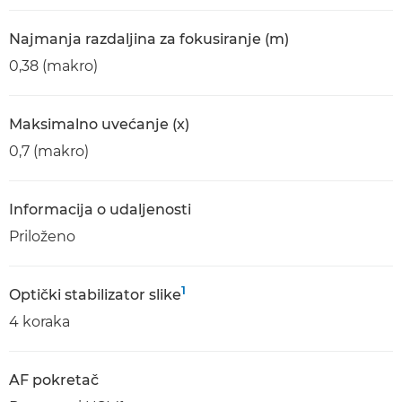
Najmanja razdaljina za fokusiranje (m)
0,38 (makro)
Maksimalno uvećanje (x)
0,7 (makro)
Informacija o udaljenosti
Priloženo
1
Optički stabilizator slike
4 koraka
AF pokretač