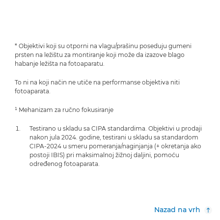
* Objektivi koji su otporni na vlagu/prašinu poseduju gumeni
prsten na ležištu za montiranje koji može da izazove blago
habanje ležišta na fotoaparatu.
To ni na koji način ne utiče na performanse objektiva niti
fotoaparata.
¹ Mehanizam za ručno fokusiranje
Testirano u skladu sa CIPA standardima. Objektivi u prodaji
nakon jula 2024. godine, testirani u skladu sa standardom
CIPA-2024 u smeru pomeranja/naginjanja (+ okretanja ako
postoji IBIS) pri maksimalnoj žižnoj daljini, pomoću
određenog fotoaparata.
Nazad na vrh