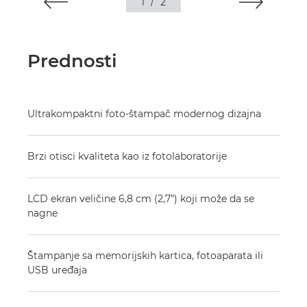
1
/
2
Prednosti
Ultrakompaktni foto-štampač modernog dizajna
Brzi otisci kvaliteta kao iz fotolaboratorije
LCD ekran veličine 6,8 cm (2,7”) koji može da se
nagne
Štampanje sa memorijskih kartica, fotoaparata ili
USB uređaja