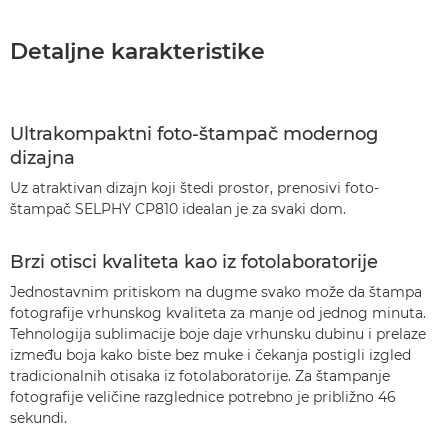
Detaljne karakteristike
Ultrakompaktni foto-štampač modernog
dizajna
Uz atraktivan dizajn koji štedi prostor, prenosivi foto-
štampač SELPHY CP810 idealan je za svaki dom.
Brzi otisci kvaliteta kao iz fotolaboratorije
Jednostavnim pritiskom na dugme svako može da štampa
fotografije vrhunskog kvaliteta za manje od jednog minuta.
Tehnologija sublimacije boje daje vrhunsku dubinu i prelaze
između boja kako biste bez muke i čekanja postigli izgled
tradicionalnih otisaka iz fotolaboratorije. Za štampanje
fotografije veličine razglednice potrebno je približno 46
sekundi.