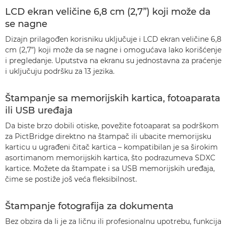
LCD ekran veličine 6,8 cm (2,7”) koji može da
se nagne
Dizajn prilagođen korisniku uključuje i LCD ekran veličine 6,8
cm (2,7”) koji može da se nagne i omogućava lako korišćenje
i pregledanje. Uputstva na ekranu su jednostavna za praćenje
i uključuju podršku za 13 jezika.
Štampanje sa memorijskih kartica, fotoaparata
ili USB uređaja
Da biste brzo dobili otiske, povežite fotoaparat sa podrškom
za PictBridge direktno na štampač ili ubacite memorijsku
karticu u ugrađeni čitač kartica – kompatibilan je sa širokim
asortimanom memorijskih kartica, što podrazumeva SDXC
kartice. Možete da štampate i sa USB memorijskih uređaja,
čime se postiže još veća fleksibilnost.
Štampanje fotografija za dokumenta
Bez obzira da li je za ličnu ili profesionalnu upotrebu, funkcija