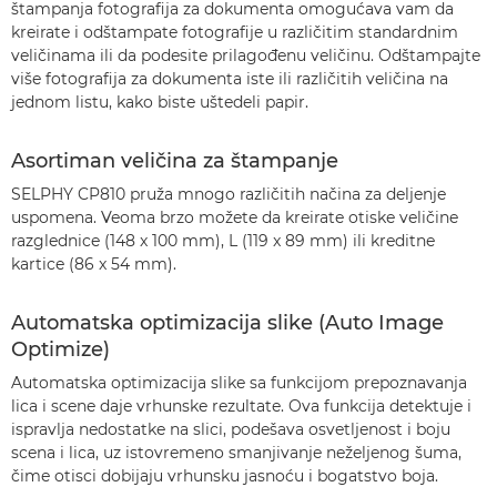
štampanja fotografija za dokumenta omogućava vam da
kreirate i odštampate fotografije u različitim standardnim
veličinama ili da podesite prilagođenu veličinu. Odštampajte
više fotografija za dokumenta iste ili različitih veličina na
jednom listu, kako biste uštedeli papir.
Asortiman veličina za štampanje
SELPHY CP810 pruža mnogo različitih načina za deljenje
uspomena. Veoma brzo možete da kreirate otiske veličine
razglednice (148 x 100 mm), L (119 x 89 mm) ili kreditne
kartice (86 x 54 mm).
Automatska optimizacija slike (Auto Image
Optimize)
Automatska optimizacija slike sa funkcijom prepoznavanja
lica i scene daje vrhunske rezultate. Ova funkcija detektuje i
ispravlja nedostatke na slici, podešava osvetljenost i boju
scena i lica, uz istovremeno smanjivanje neželjenog šuma,
čime otisci dobijaju vrhunsku jasnoću i bogatstvo boja.