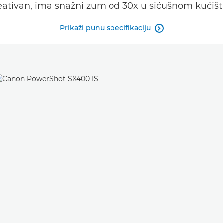
reativan, ima snažni zum od 30x u sićušnom kućiš
Prikaži punu specifikaciju
