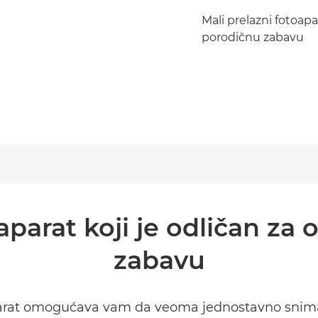
Mali prelazni fotoapar
porodičnu zabavu
aparat koji je odličan za
zabavu
aparat omogućava vam da veoma jednostavno snimat