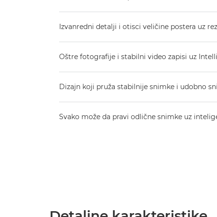
Izvanredni detalji i otisci veličine postera uz 
Oštre fotografije i stabilni video zapisi uz Intell
Dizajn koji pruža stabilnije snimke i udobno s
Svako može da pravi odlične snimke uz inteli
Detaljne karakteristike