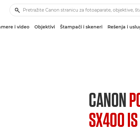
mere i video
Objektivi
Štampači i skeneri
Rešenja i usl
CANON
P
SX400 IS