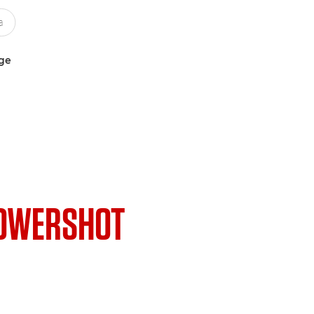
uge
OWERSHOT