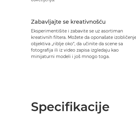
Zabavljajte se kreativnošću
Eksperimentišite i zabavite se uz asortiman
kreativnih filtera. Možete da oponašate izobličenj
objektiva „riblje oko“, da učinite da scene sa
fotografija ili iz video zapisa izgledaju kao
minijaturni modeli i još mnogo toga.
Specifikacije