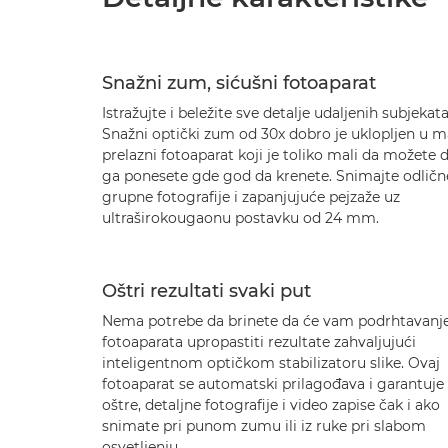
Snažni zum, sićušni fotoaparat
Istražujte i beležite sve detalje udaljenih subjekata
Snažni optički zum od 30x dobro je uklopljen u m
prelazni fotoaparat koji je toliko mali da možete 
ga ponesete gde god da krenete. Snimajte odličn
grupne fotografije i zapanjujuće pejzaže uz
ultraširokougaonu postavku od 24 mm.
Oštri rezultati svaki put
Nema potrebe da brinete da će vam podrhtavanj
fotoaparata upropastiti rezultate zahvaljujući
inteligentnom optičkom stabilizatoru slike. Ovaj
fotoaparat se automatski prilagođava i garantuje
oštre, detaljne fotografije i video zapise čak i ako
snimate pri punom zumu ili iz ruke pri slabom
osvetljenju.