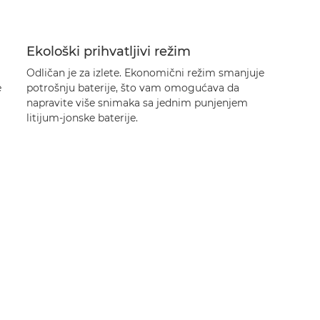
Ekološki prihvatljivi režim
Odličan je za izlete. Ekonomični režim smanjuje
e
potrošnju baterije, što vam omogućava da
napravite više snimaka sa jednim punjenjem
litijum-jonske baterije.