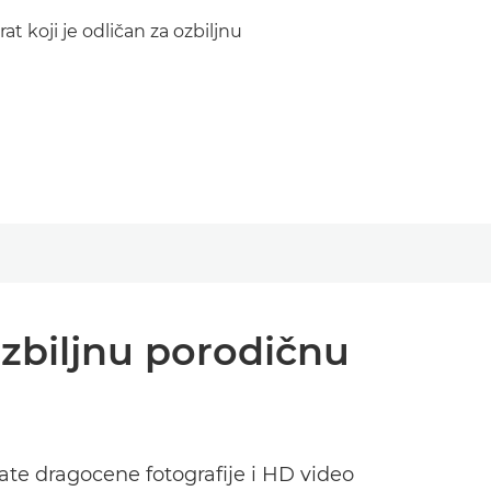
at koji je odličan za ozbiljnu
 ozbiljnu porodičnu
e dragocene fotografije i HD video