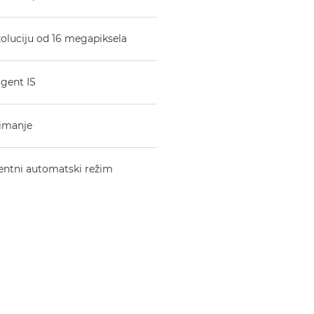
rezoluciju od 16 megapiksela
igent IS
nimanje
gentni automatski režim