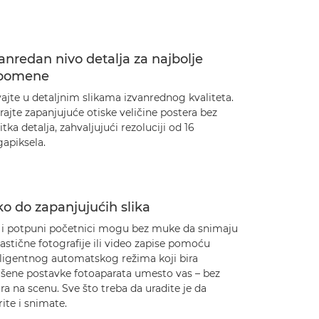
anredan nivo detalja za najbolje
pomene
ajte u detaljnim slikama izvanrednog kvaliteta.
rajte zapanjujuće otiske veličine postera bez
tka detalja, zahvaljujući rezoluciji od 16
apiksela.
o do zapanjujućih slika
 i potpuni početnici mogu bez muke da snimaju
astične fotografije ili video zapise pomoću
eligentnog automatskog režima koji bira
ršene postavke fotoaparata umesto vas – bez
ra na scenu. Sve što treba da uradite je da
ite i snimate.