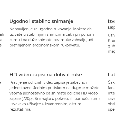
Ugodno i stabilno snimanje
Izv
us
.
Napravljen je za ugodno rukovanje. Možete da
ali
uživate u stabilnijim snimcima čak i pri punom
Uživ
da
zumu i da duže snimate bez muke zahvaljujući
Krei
e
prefinjenom ergonomskom rukohvatu.
gubi
meg
HD video zapisi na dohvat ruke
Lak
e
Pravljenje odličnih video zapisa je zabavno i
Čak
jednostavno. Jednim pritiskom na dugme možete
fant
veoma jednostavno da snimate odlične HD video
int
zapise (720p). Snimajte u pokretu ili pomoću zuma
sav
i svakako uživajte u izvanrednim, oštrim
obzi
rezultatima.
uper