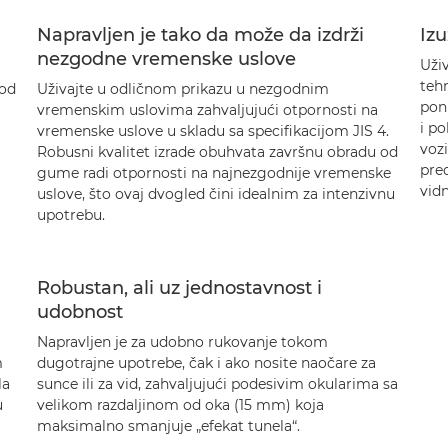
Napravljen je tako da može da izdrži
Izu
nezgodne vremenske uslove
Uživ
tehn
 od
Uživajte u odličnom prikazu u nezgodnim
poni
vremenskim uslovima zahvaljujući otpornosti na
i po
vremenske uslove u skladu sa specifikacijom JIS 4.
vozi
Robusni kvalitet izrade obuhvata završnu obradu od
pre
gume radi otpornosti na najnezgodnije vremenske
vidn
uslove, što ovaj dvogled čini idealnim za intenzivnu
upotrebu.
Robustan, ali uz jednostavnost i
udobnost
Napravljen je za udobno rukovanje tokom
m
dugotrajne upotrebe, čak i ako nosite naočare za
la
sunce ili za vid, zahvaljujući podesivim okularima sa
u
velikom razdaljinom od oka (15 mm) koja
maksimalno smanjuje „efekat tunela“.