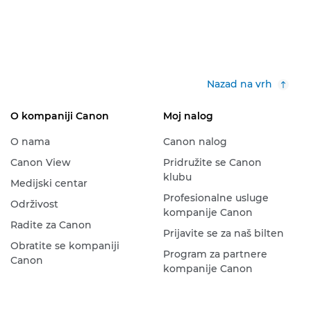
Nazad na vrh
O kompaniji Canon
Moj nalog
O nama
Canon nalog
Canon View
Pridružite se Canon
klubu
Medijski centar
Profesionalne usluge
Održivost
kompanije Canon
Radite za Canon
Prijavite se za naš bilten
Obratite se kompaniji
Program za partnere
Canon
kompanije Canon