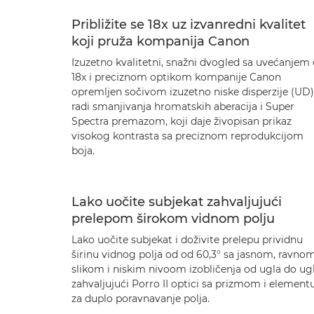
Približite se 18x uz izvanredni kvalitet
koji pruža kompanija Canon
Izuzetno kvalitetni, snažni dvogled sa uvećanjem
18x i preciznom optikom kompanije Canon
opremljen sočivom izuzetno niske disperzije (UD)
radi smanjivanja hromatskih aberacija i Super
Spectra premazom, koji daje živopisan prikaz
visokog kontrasta sa preciznom reprodukcijom
boja.
Lako uočite subjekat zahvaljujući
prelepom širokom vidnom polju
Lako uočite subjekat i doživite prelepu prividnu
širinu vidnog polja od od 60,3° sa jasnom, ravno
slikom i niskim nivoom izobličenja od ugla do ug
zahvaljujući Porro II optici sa prizmom i element
za duplo poravnavanje polja.