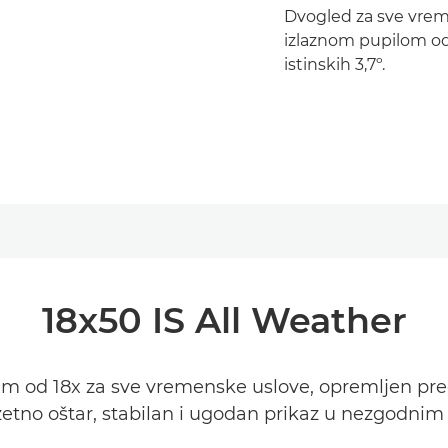
Dvogled za sve vrem
izlaznom pupilom od
istinskih 3,7º.
18x50 IS All Weather
m od 18x za sve vremenske uslove, opremljen pr
uzetno oštar, stabilan i ugodan prikaz u nezgodni