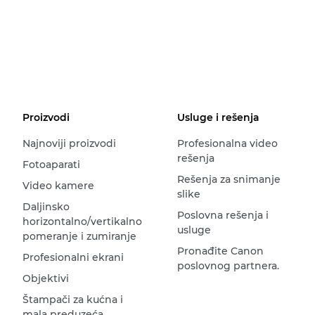
Proizvodi
Usluge i rešenja
Najnoviji proizvodi
Profesionalna video
rešenja
Fotoaparati
Rešenja za snimanje
Video kamere
slike
Daljinsko
Poslovna rešenja i
horizontalno/vertikalno
usluge
pomeranje i zumiranje
Pronađite Canon
Profesionalni ekrani
poslovnog partnera.
Objektivi
Štampači za kućna i
mala preduzeća