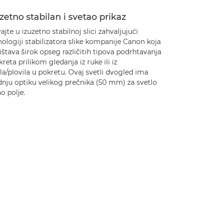
zetno stabilan i svetao prikaz
ajte u izuzetno stabilnoj slici zahvaljujući
ologiji stabilizatora slike kompanije Canon koja
štava širok opseg različitih tipova podrhtavanja
kreta prilikom gledanja iz ruke ili iz
la/plovila u pokretu. Ovaj svetli dvogled ima
dnju optiku velikog prečnika (50 mm) za svetlo
o polje.