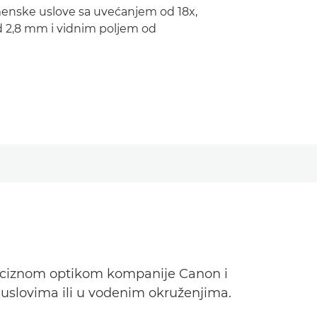
enske uslove sa uvećanjem od 18x,
 2,8 mm i vidnim poljem od
eciznom optikom kompanije Canon i
m uslovima ili u vodenim okruženjima.