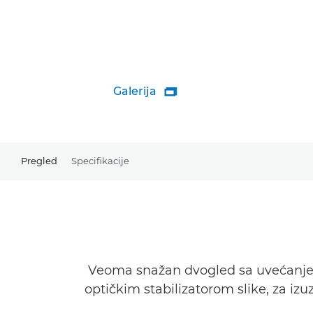
Galerija

Pregled
Specifikacije
Veoma snažan dvogled sa uvećanje
optičkim stabilizatorom slike, za iz