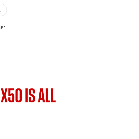
uge
8X50 IS ALL