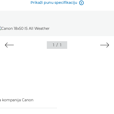
Prikaži punu specifikaciju

1
/
1
ruža kompanija Canon