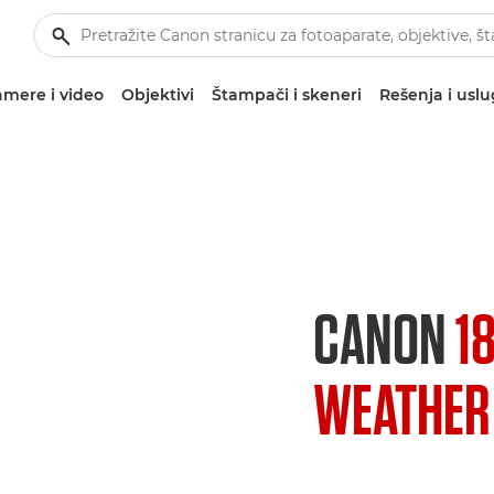
mere i video
Objektivi
Štampači i skeneri
Rešenja i usl
CANON
1
WEATHER