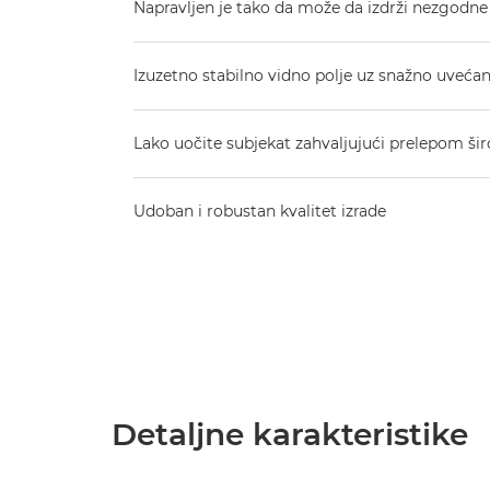
Napravljen je tako da može da izdrži nezgodn
Izuzetno stabilno vidno polje uz snažno uvećan
Lako uočite subjekat zahvaljujući prelepom š
Udoban i robustan kvalitet izrade
Detaljne karakteristike