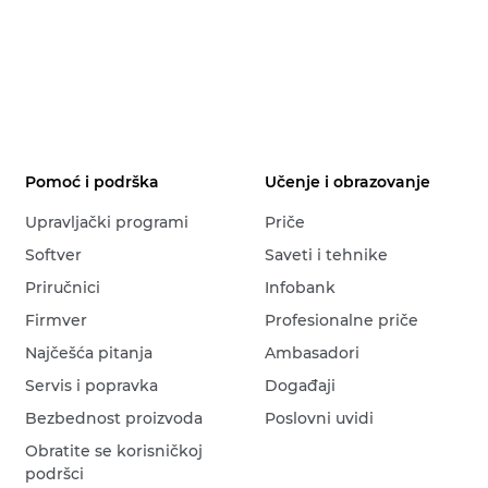
Pomoć i podrška
Učenje i obrazovanje
Upravljački programi
Priče
Softver
Saveti i tehnike
Priručnici
Infobank
Firmver
Profesionalne priče
Najčešća pitanja
Ambasadori
Servis i popravka
Događaji
Bezbednost proizvoda
Poslovni uvidi
Obratite se korisničkoj
podršci