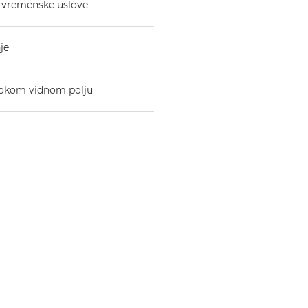
e vremenske uslove
je
irokom vidnom polju