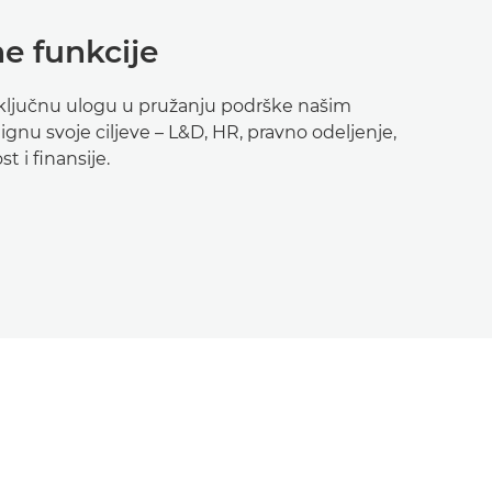
e funkcije
u ključnu ulogu u pružanju podrške našim
gnu svoje ciljeve – L&D, HR, pravno odeljenje,
t i finansije.