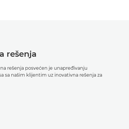
na rešenja
ovna rešenja posvećen je unapređivanju
a sa našim klijentim uz inovativna rešenja za