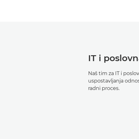
IT i poslov
Naš tim za IT i posl
uspostavljanja odnos
radni proces.