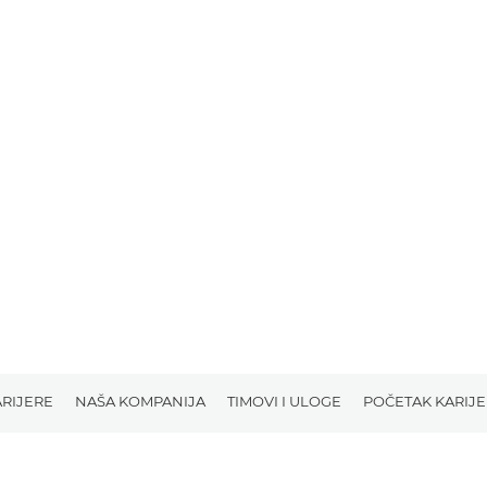
RIJERE
NAŠA KOMPANIJA
TIMOVI I ULOGE
POČETAK KARIJ