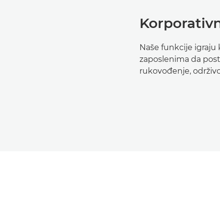
Korporativn
Naše funkcije igraj
zaposlenima da posti
rukovođenje, održivos