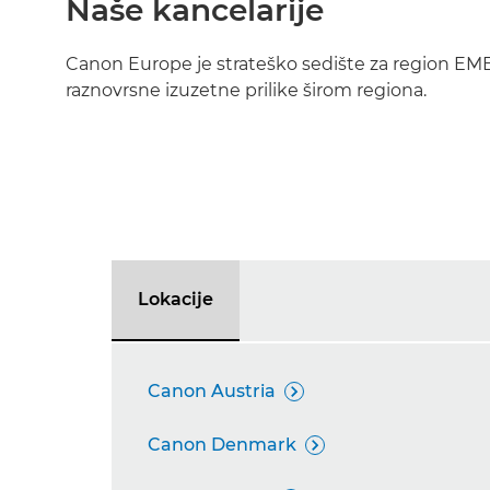
Naše kancelarije
Canon Europe je strateško sedište za region E
raznovrsne izuzetne prilike širom regiona.
Lokacije
Canon Austria

Canon Denmark
