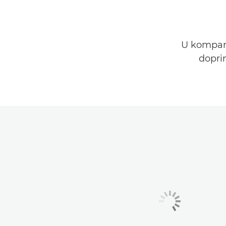
U kompani
doprin