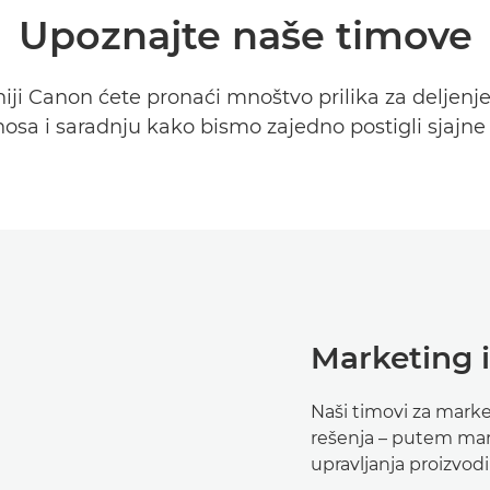
Upoznajte naše timove
ji Canon ćete pronaći mnoštvo prilika za deljenje
osa i saradnju kako bismo zajedno postigli sjajne 
Marketing 
Naši timovi za marke
rešenja – putem mark
upravljanja proizvod