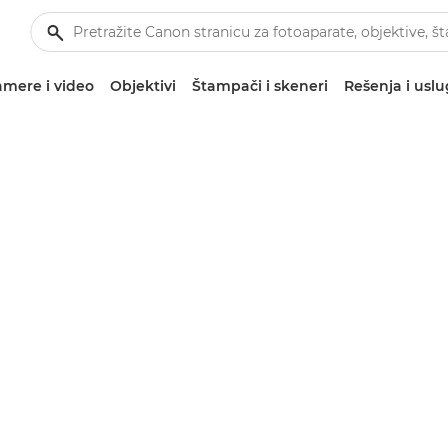
mere i video
Objektivi
Štampači i skeneri
Rešenja i usl