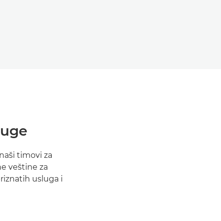
luge
naši timovi za
e veštine za
riznatih usluga i