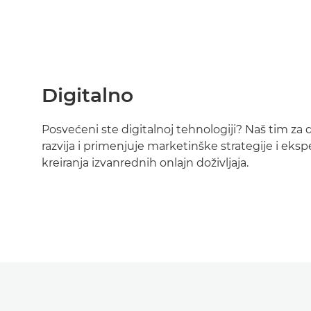
Digitalno
Posvećeni ste digitalnoj tehnologiji? Naš tim za 
razvija i primenjuje marketinške strategije i ekspe
kreiranja izvanrednih onlajn doživljaja.