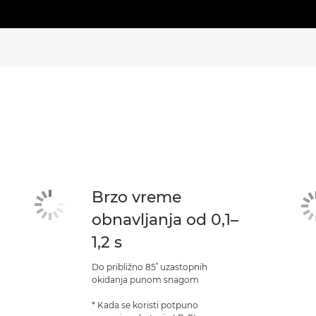
Brzo vreme
obnavljanja od 0,1–
1,2 s
*
Do približno 85
uzastopnih
okidanja punom snagom
* Kada se koristi potpuno