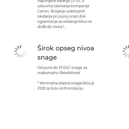
napunjena baterija LP-EL u
uslovima testiranja kompanije
Canon. Brojanje uzastopnih
okidanja pri punoj snazi dok
ograničenje za okidanje blica ne
dođe do nivoa 1.
Širok opseg nivoa
snage
*
Od pune do 1/1.024
snage, za
maksimalnu fleksibilnost
* Minimalna izlazna snaga blica je
1/128 za brzu sinhronizaciju.