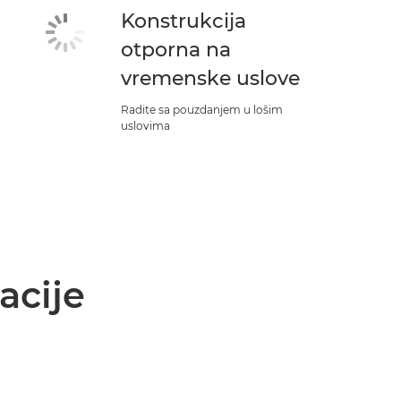
Konstrukcija
otporna na
vremenske uslove
Radite sa pouzdanjem u lošim
uslovima
acije