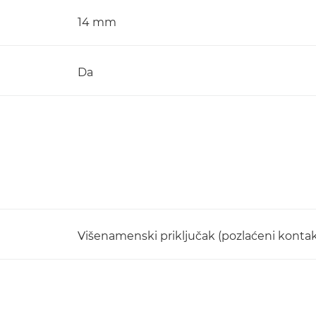
14 mm
Da
Višenamenski priključak (pozlaćeni kontak