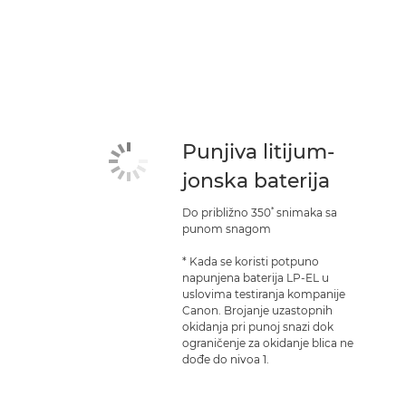
Punjiva litijum-
jonska baterija
*
Do približno 350
snimaka sa
punom snagom
* Kada se koristi potpuno
napunjena baterija LP-EL u
uslovima testiranja kompanije
Canon. Brojanje uzastopnih
okidanja pri punoj snazi dok
ograničenje za okidanje blica ne
dođe do nivoa 1.