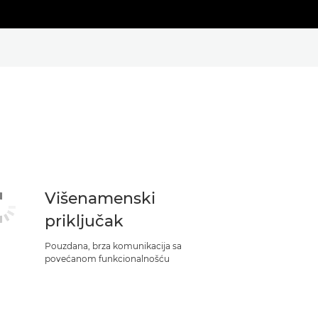
Višenamenski
priključak
Pouzdana, brza komunikacija sa
povećanom funkcionalnošću