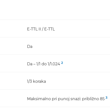
E-TTL II / E-TTL
Da
2
Da – 1/1 do 1/1.024
1/3 koraka
3
Maksimalno pri punoj snazi: približno 85