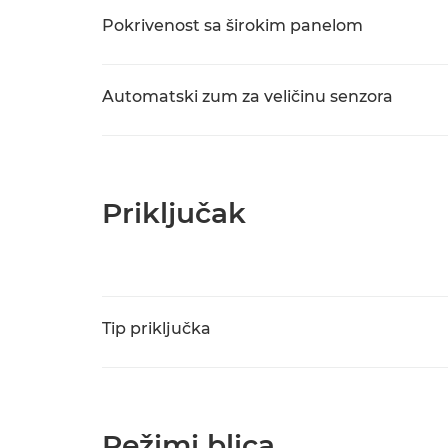
Pokrivenost sa širokim panelom
Automatski zum za veličinu senzora
Priključak
Tip priključka
Režimi blica