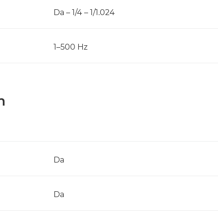
Da – 1/4 – 1/1.024
1–500 Hz
m
Da
Da