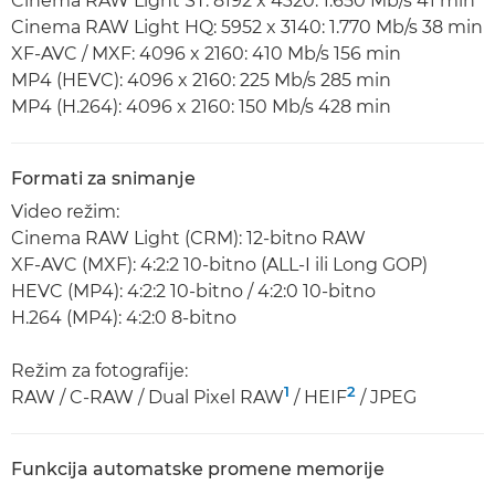
Cinema RAW Light ST: 8192 x 4320: 1.650 Mb/s 41 min
Cinema RAW Light HQ: 5952 x 3140: 1.770 Mb/s 38 min
XF-AVC / MXF: 4096 x 2160: 410 Mb/s 156 min
MP4 (HEVC): 4096 x 2160: 225 Mb/s 285 min
MP4 (H.264): 4096 x 2160: 150 Mb/s 428 min
Formati za snimanje
Video režim:
Cinema RAW Light (CRM): 12-bitno RAW
XF-AVC (MXF): 4:2:2 10-bitno (ALL-I ili Long GOP)
HEVC (MP4): 4:2:2 10-bitno / 4:2:0 10-bitno
H.264 (MP4): 4:2:0 8-bitno
Režim za fotografije:
1
2
RAW / C-RAW / Dual Pixel RAW
/ HEIF
/ JPEG
Funkcija automatske promene memorije