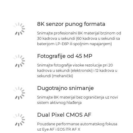
Specifikacije
Podrška
8K senzor punog formata
Snimajte profesionalni 8K materijal brzinom od
30 kadrova u sekundi (60 kadrova u sekundi sa
baterijom LP-E6P ili spoljnim napajanjem)
Fotografije od 45 MP
Snimajte fotografije visoke rezolucije pri 20
kadrova u sekundi (elektronski) i 12 kadrova u
sekundi (mehanički)
Dugotrajno snimanje
Snimajte 8K materijal bez ograničenja uz novi
sistem aktivnog hlađenja
Dual Pixel CMOS AF
Pouzdane performanse automatskog fokusa
uz Eye AF i EOS iTR AF X