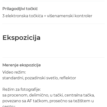
Prilagodljivi točkić
3 elektronska točkića + višenamenski kontroler
Ekspozicija
Merenje ekspozicije
Video režim:
standardni, pozadinski svetlo, reflektor
Režim za fotografije:
sa procenom, delimično, u tački, centralna tačka,
povezano sa AF tačkom, prosečno sa težištem u
centru