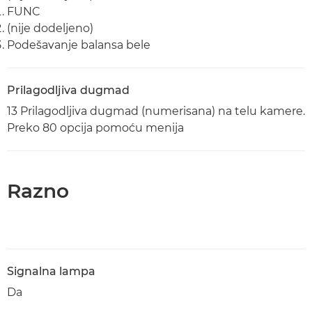
FUNC
(nije dodeljeno)
Podešavanje balansa bele
Prilagodljiva dugmad
13 Prilagodljiva dugmad (numerisana) na telu kamere.
Preko 80 opcija pomoću menija
Razno
Signalna lampa
Da