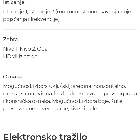
Isticanje
Isticanje 1, isticanje 2 (mogućnost podešavanja boje,
pojačanja i frekvencije)
Zebra
Nivo 1; Nivo 2; Oba
HDMI izlaz: da
Oznake
Mogućnost izbora uklj./isklj: sredina, horizontalno,
mreža, širina i visina, bezbednosna zona, pravougaono
i korisnička oznaka. Mogućnost izbora boje, žute,
plave, zelene, crvene, crne, sive ili bele.
Elektronsko tražilo