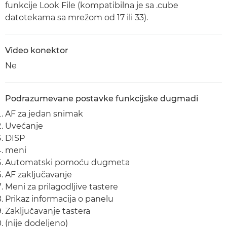
funkcije Look File (kompatibilna je sa .cube
datotekama sa mrežom od 17 ili 33).
Video konektor
Ne
Podrazumevane postavke funkcijske dugmadi
AF za jedan snimak
Uvećanje
DISP
meni
Automatski pomoću dugmeta
AF zaključavanje
Meni za prilagodljive tastere
Prikaz informacija o panelu
Zaključavanje tastera
(nije dodeljeno)