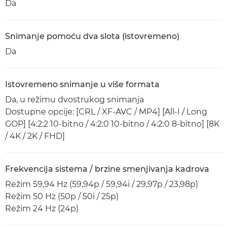
Da
Snimanje pomoću dva slota (istovremeno)
Da
Istovremeno snimanje u više formata
Da, u režimu dvostrukog snimanja
Dostupne opcije: [CRL / XF-AVC / MP4] [All-I / Long
GOP] [4:2:2 10-bitno / 4:2:0 10-bitno / 4:2:0 8-bitno] [8K
/ 4K / 2K / FHD]
Frekvencija sistema / brzine smenjivanja kadrova
Režim 59,94 Hz (59,94p / 59,94i / 29,97p / 23,98p)
Režim 50 Hz (50p / 50i / 25p)
Režim 24 Hz (24p)