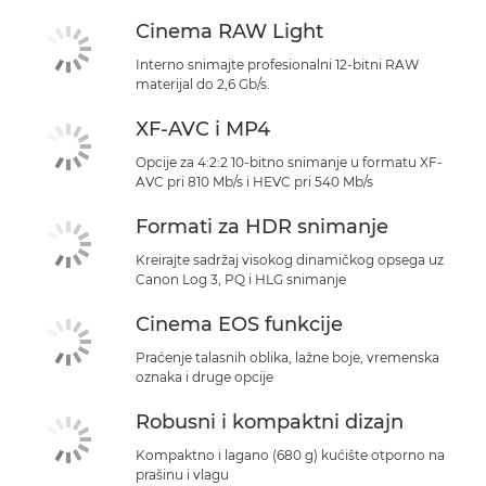
Cinema RAW Light
Interno snimajte profesionalni 12-bitni RAW
materijal do 2,6 Gb/s.
XF-AVC i MP4
Opcije za 4:2:2 10-bitno snimanje u formatu XF-
AVC pri 810 Mb/s i HEVC pri 540 Mb/s
Formati za HDR snimanje
Kreirajte sadržaj visokog dinamičkog opsega uz
Canon Log 3, PQ i HLG snimanje
Cinema EOS funkcije
Praćenje talasnih oblika, lažne boje, vremenska
oznaka i druge opcije
Robusni i kompaktni dizajn
Kompaktno i lagano (680 g) kućište otporno na
prašinu i vlagu