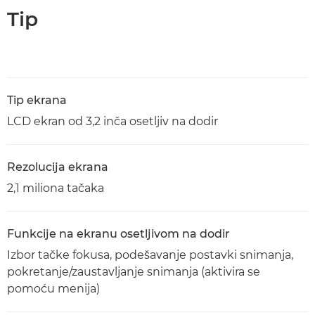
Tip
Tip ekrana
LCD ekran od 3,2 inča osetljiv na dodir
Rezolucija ekrana
2,1 miliona tačaka
Funkcije na ekranu osetljivom na dodir
Izbor tačke fokusa, podešavanje postavki snimanja,
pokretanje/zaustavljanje snimanja (aktivira se
pomoću menija)