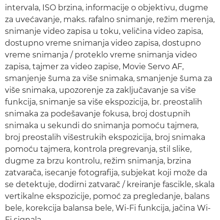
intervala, ISO brzina, informacije o objektivu, dugme
za uvećavanje, maks. rafalno snimanje, režim merenja,
snimanje video zapisa u toku, veličina video zapisa,
dostupno vreme snimanja video zapisa, dostupno
vreme snimanja / proteklo vreme snimanja video
zapisa, tajmer za video zapise, Movie Servo AF,
smanjenje šuma za više snimaka, smanjenje šuma za
više snimaka, upozorenje za zaključavanje sa više
funkcija, snimanje sa više ekspozicija, br. preostalih
snimaka za podešavanje fokusa, broj dostupnih
snimaka u sekundi do snimanja pomoću tajmera,
broj preostalih višestrukih ekspozicija, broj snimaka
pomoću tajmera, kontrola pregrevanja, stil slike,
dugme za brzu kontrolu, režim snimanja, brzina
zatvarača, isecanje fotografija, subjekat koji može da
se detektuje, dodirni zatvarač / kreiranje fascikle, skala
vertikalne ekspozicije, pomoć za pregledanje, balans
bele, korekcija balansa bele, Wi-Fi funkcija, jačina Wi-
Fi signala