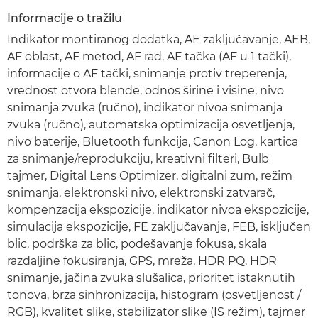
Informacije o tražilu
Indikator montiranog dodatka, AE zaključavanje, AEB,
AF oblast, AF metod, AF rad, AF tačka (AF u 1 tački),
informacije o AF tački, snimanje protiv treperenja,
vrednost otvora blende, odnos širine i visine, nivo
snimanja zvuka (ručno), indikator nivoa snimanja
zvuka (ručno), automatska optimizacija osvetljenja,
nivo baterije, Bluetooth funkcija, Canon Log, kartica
za snimanje/reprodukciju, kreativni filteri, Bulb
tajmer, Digital Lens Optimizer, digitalni zum, režim
snimanja, elektronski nivo, elektronski zatvarač,
kompenzacija ekspozicije, indikator nivoa ekspozicije,
simulacija ekspozicije, FE zaključavanje, FEB, isključen
blic, podrška za blic, podešavanje fokusa, skala
razdaljine fokusiranja, GPS, mreža, HDR PQ, HDR
snimanje, jačina zvuka slušalica, prioritet istaknutih
tonova, brza sinhronizacija, histogram (osvetljenost /
RGB), kvalitet slike, stabilizator slike (IS režim), tajmer