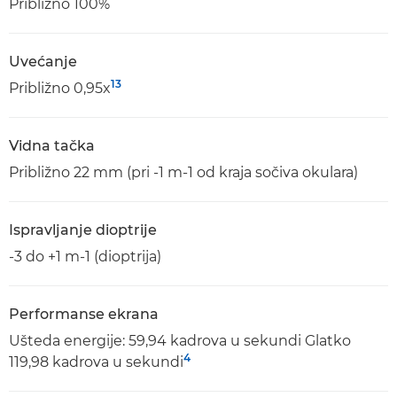
Približno 100%
Uvećanje
13
Približno 0,95x
Vidna tačka
Približno 22 mm (pri -1 m-1 od kraja sočiva okulara)
Ispravljanje dioptrije
-3 do +1 m-1 (dioptrija)
Performanse ekrana
Ušteda energije: 59,94 kadrova u sekundi Glatko
4
119,98 kadrova u sekundi