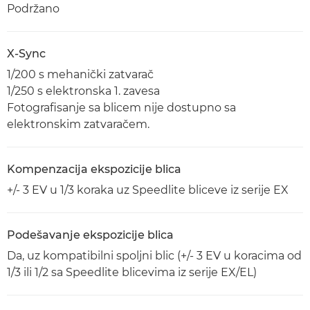
Podržano
X-Sync
1/200 s mehanički zatvarač
1/250 s elektronska 1. zavesa
Fotografisanje sa blicem nije dostupno sa
elektronskim zatvaračem.
Kompenzacija ekspozicije blica
+/- 3 EV u 1/3 koraka uz Speedlite bliceve iz serije EX
Podešavanje ekspozicije blica
Da, uz kompatibilni spoljni blic (+/- 3 EV u koracima od
1/3 ili 1/2 sa Speedlite blicevima iz serije EX/EL)