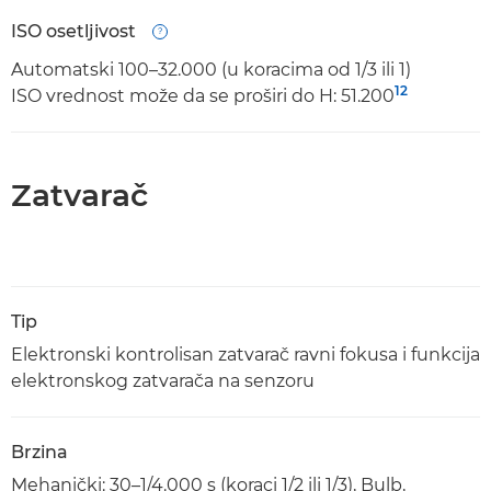
ISO osetljivost
Open
Automatski 100–32.000 (u koracima od 1/3 ili 1)
12
ISO vrednost može da se proširi do H: 51.200
Zatvarač
Tip
Elektronski kontrolisan zatvarač ravni fokusa i funkcija
elektronskog zatvarača na senzoru
Brzina
Mehanički: 30–1/4.000 s (koraci 1/2 ili 1/3), Bulb,