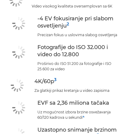
Video visokog kvaliteta oversemplovan sa 6K
-4 EV fokusiranje pri slabom
2
osvetljenju
Precizan fokus u uslovima slabog osvetljenja
Fotografije do ISO 32.000 i
video do 12.800
Proširivo do ISO 51.200 za fotografije i ISO
25.600 za video
3
4K/60p
Za glatkiji prikaz kretanja u video zapisima
EVF sa 2,36 miliona tačaka
Uz mogućnost izbora brzine osvežavanja
4
60/120 kadrova u sekundi
Uzastopno snimanje brzinom