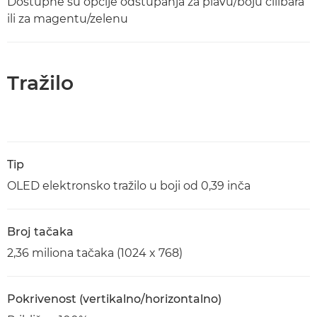
Dostupne su opcije odstupanja za plavu/boju ćilibara
ili za magentu/zelenu
Tražilo
Tip
OLED elektronsko tražilo u boji od 0,39 inča
Broj tačaka
2,36 miliona tačaka (1024 x 768)
Pokrivenost (vertikalno/horizontalno)