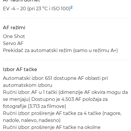
2
EV -4 – 20 (pri 23 °C i ISO 100)
AF režimi
One Shot
Servo AF
Prekidač za automatski režim (samo u režimu A+)
Izbor AF tačke
Automatski izbor: 651 dostupne AF oblasti pri
automatskom izboru
Ručni izbor: AF u 1 tački (dimenzije AF okvira mogu da
se menjaju) Dostupno je 4.503 AF položaja za
fotografije (3.713 za filmove)
Ručni izbor: proširenje AF tačke za 4 tačke (nagore,
nadole, nalevo, nadesno)
Ručni izbor: proširenje AF tačke na okolne