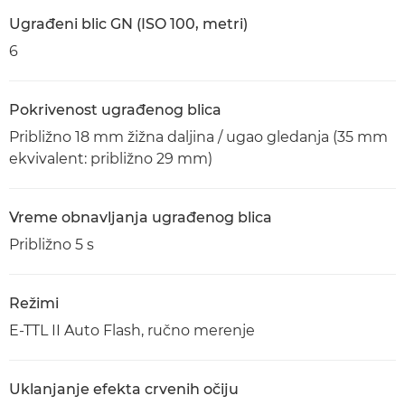
Ugrađeni blic GN (ISO 100, metri)
6
Pokrivenost ugrađenog blica
Približno 18 mm žižna daljina / ugao gledanja (35 mm
ekvivalent: približno 29 mm)
Vreme obnavljanja ugrađenog blica
Približno 5 s
Režimi
E-TTL II Auto Flash, ručno merenje
Uklanjanje efekta crvenih očiju