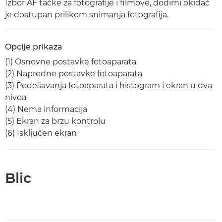
Izbor AF tačke za fotografije i filmove, dodirni okidač
je dostupan prilikom snimanja fotografija.
Opcije prikaza
(1) Osnovne postavke fotoaparata
(2) Napredne postavke fotoaparata
(3) Podešavanja fotoaparata i histogram i ekran u dva
nivoa
(4) Nema informacija
(5) Ekran za brzu kontrolu
(6) Isključen ekran
Blic