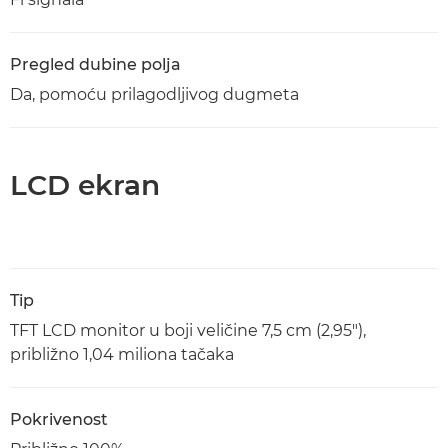
Pregled dubine polja
Da, pomoću prilagodljivog dugmeta
LCD ekran
Tip
TFT LCD monitor u boji veličine 7,5 cm (2,95"),
približno 1,04 miliona tačaka
Pokrivenost