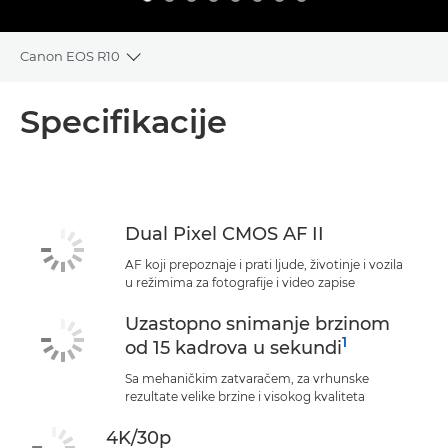
Canon EOS R10
Toggle breadcrumbs
Pregled
Specifikacije
Specifikacije
Podrška
Dual Pixel CMOS AF II
AF koji prepoznaje i prati ljude, životinje i vozila
u režimima za fotografije i video zapise
Uzastopno snimanje brzinom
1
od 15 kadrova u sekundi
Sa mehaničkim zatvaračem, za vrhunske
rezultate velike brzine i visokog kvaliteta
4K/30p