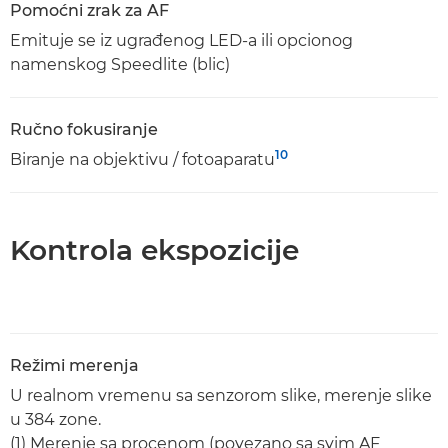
Pomoćni zrak za AF
Emituje se iz ugrađenog LED-a ili opcionog
namenskog Speedlite (blic)
Ručno fokusiranje
10
Biranje na objektivu / fotoaparatu
Kontrola ekspozicije
Režimi merenja
U realnom vremenu sa senzorom slike, merenje slike
u 384 zone.
(1) Merenje sa procenom (povezano sa svim AF