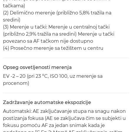
tačkama)
(2) Delimično merenje (približno 5,8% tražila na
sredini)
(3) Merenje u tački: Merenje u centralnoj tački
(približno 2,9% tražila na sredini) Merenje u tački
povezano sa AF tačkom nije dostupno
(4) Prosečno merenje sa težištem u centru
Opseg osvetljenosti merenja
EV -2 – 20 (pri 23 °C, ISO 100, uz merenje sa
procenom)
Zadržavanje automatske ekspozicije
Automatski: AE zaključavanje stupa na snagu nakon
postizanja fokusa (AE se zaključava čim se subjekti u
fokusu pomoću AF za jedan snimak kada je