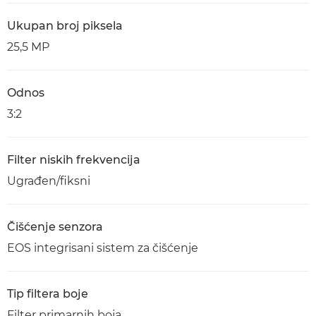
Ukupan broj piksela
25,5 MP
Odnos
3:2
Filter niskih frekvencija
Ugrađen/fiksni
Čišćenje senzora
EOS integrisani sistem za čišćenje
Tip filtera boje
Filter primarnih boja