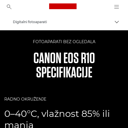
Canon Logo, back to ho
Digitalni fotoaparati
Uključ
Canon
FOTOAPARATI BEZ OGLEDALA
CANON EOS R10
SPECIFIKACIJE
RADNO OKRUŽENJE
0–40°C, vlažnost 85% ili
manja