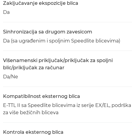
Zaključavanje ekspozicije blica
Da
Sinhronizacija sa drugom zavesicom
Da (sa ugrađenim i spoljnim Speedlite blicevima)
Višenamenski priključak/priključak za spoljni
blic/priključak za računar
Da/Ne
Kompatibilnost eksternog blica
E-TTL II sa Speedlite blicevima iz serije EX/EL, podrška
za više bežičnih bliceva
Kontrola eksternog blica