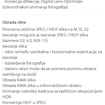
- Korekcija difrakcije, Digital Lens Optimizer
(tokom/nakon snimanja fotografija)
Obrada slike
Promena veličine JPEG / HEIF slika na M, S1, S2
Isecanje: moguće je isecanje JPEG / HEIF slika
(razmere 3:2, 4:3, 16:9 i 1:1)
Isecanje slika
- Izbor između vertikalne i horizontalne orijentacije za
isecanje
- Ispravljanje fotografija
- Isečeni okvir može da se pomera pomoću ekrana
osetljivog na dodir
Obrada RAW slika
Obrada RAW slika u informatičkom oblaku
Snimanje nekoliko kadrova sa različitom ekspozicijom
HDR
Konverzija HEIF u JPEG