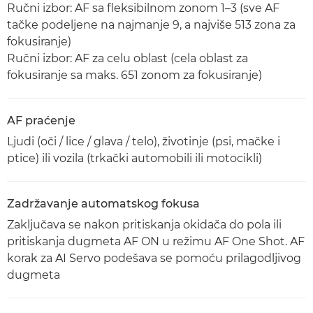
Ručni izbor: AF sa fleksibilnom zonom 1–3 (sve AF
tačke podeljene na najmanje 9, a najviše 513 zona za
fokusiranje)
Ručni izbor: AF za celu oblast (cela oblast za
fokusiranje sa maks. 651 zonom za fokusiranje)
AF praćenje
Ljudi (oči / lice / glava / telo), životinje (psi, mačke i
ptice) ili vozila (trkački automobili ili motocikli)
Zadržavanje automatskog fokusa
Zaključava se nakon pritiskanja okidača do pola ili
pritiskanja dugmeta AF ON u režimu AF One Shot. AF
korak za AI Servo podešava se pomoću prilagodljivog
dugmeta