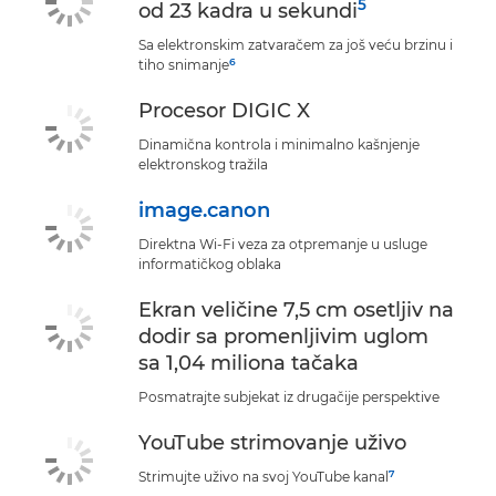
5
od 23 kadra u sekundi
Sa elektronskim zatvaračem za još veću brzinu i
6
tiho snimanje
Procesor DIGIC X
Dinamična kontrola i minimalno kašnjenje
elektronskog tražila
image.canon
Direktna Wi-Fi veza za otpremanje u usluge
informatičkog oblaka
Ekran veličine 7,5 cm osetljiv na
dodir sa promenljivim uglom
sa 1,04 miliona tačaka
Posmatrajte subjekat iz drugačije perspektive
YouTube strimovanje uživo
7
Strimujte uživo na svoj YouTube kanal