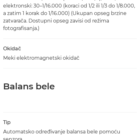
elektronski: 30–1/16.000 (koraci od 1/2 ili 1/3 do 1/8.000,
a zatim 1 korak do 1/16.000) (Ukupan opseg brzine
zatvarača. Dostupni opseg zavisi od režima
fotografisanja.)
Okidač
Meki elektromagnetski okidač
Balans bele
Tip
Automatsko određivanje balansa bele pomoću
senzora