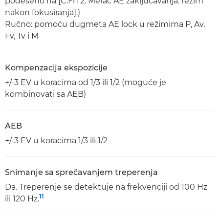
podešeno na [C.Fn 2: Merač AE zaključavanja. režim
nakon fokusiranja].)
Ručno: pomoću dugmeta AE lock u režimima P, Av,
Fv, Tv i M
Kompenzacija ekspozicije
+/-3 EV u koracima od 1/3 ili 1/2 (moguće je
kombinovati sa AEB)
AEB
+/-3 EV u koracima 1/3 ili 1/2
Snimanje sa sprečavanjem treperenja
Da. Treperenje se detektuje na frekvenciji od 100 Hz
11
ili 120 Hz.