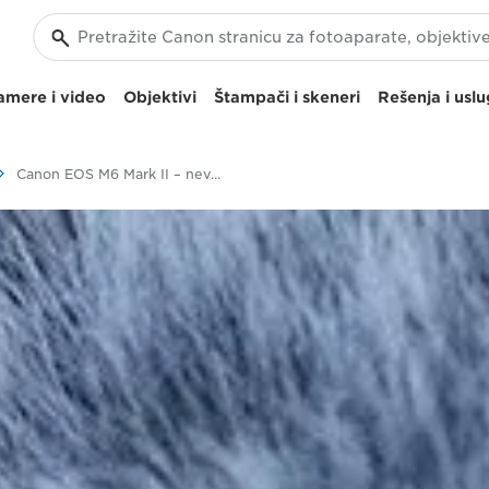
amere i video
Objektivi
Štampači i skeneri
Rešenja i usl
Canon EOS M6 Mark II – neverovatne mogućnosti za 4K video u odličnom svestranom fotoaparatu