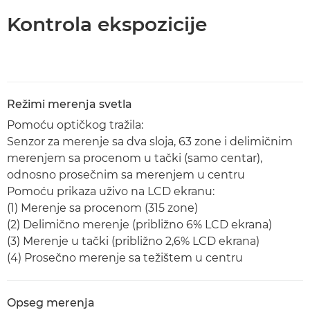
Kontrola ekspozicije
Režimi merenja svetla
Pomoću optičkog tražila:
Senzor za merenje sa dva sloja, 63 zone i delimičnim
merenjem sa procenom u tački (samo centar),
odnosno prosečnim sa merenjem u centru
Pomoću prikaza uživo na LCD ekranu:
(1) Merenje sa procenom (315 zone)
(2) Delimično merenje (približno 6% LCD ekrana)
(3) Merenje u tački (približno 2,6% LCD ekrana)
(4) Prosečno merenje sa težištem u centru
Opseg merenja