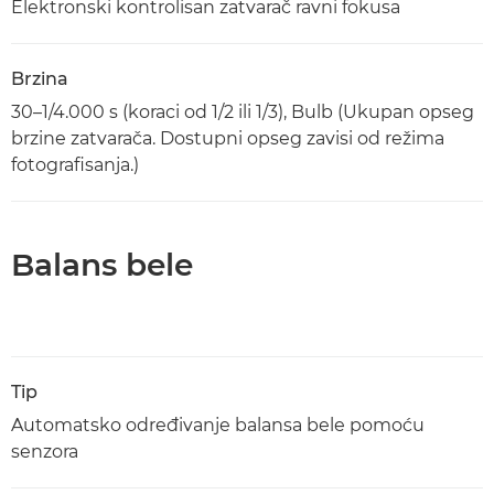
Elektronski kontrolisan zatvarač ravni fokusa
Brzina
30–1/4.000 s (koraci od 1/2 ili 1/3), Bulb (Ukupan opseg
brzine zatvarača. Dostupni opseg zavisi od režima
fotografisanja.)
Balans bele
Tip
Automatsko određivanje balansa bele pomoću
senzora