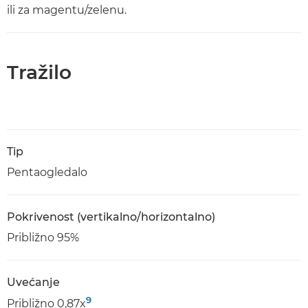
ili za magentu/zelenu.
Tražilo
Tip
Pentaogledalo
Pokrivenost (vertikalno/horizontalno)
Približno 95%
Uvećanje
9
Približno 0,87x