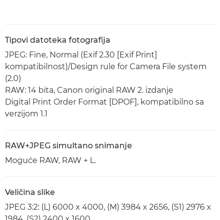
Tipovi datoteka fotografija
JPEG: Fine, Normal (Exif 2.30 [Exif Print]
kompatibilnost)/Design rule for Camera File system
(2.0)
RAW: 14 bita, Canon original RAW 2. izdanje
Digital Print Order Format [DPOF], kompatibilno sa
verzijom 1.1
RAW+JPEG simultano snimanje
Moguće RAW, RAW + L.
Veličina slike
JPEG 3:2: (L) 6000 x 4000, (M) 3984 x 2656, (S1) 2976 x
1984, (S2) 2400 x 1600,