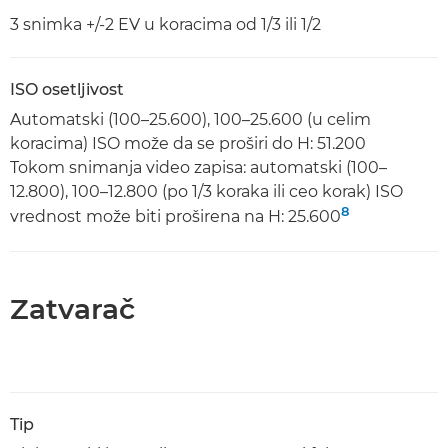
3 snimka +/-2 EV u koracima od 1/3 ili 1/2
ISO osetljivost
Automatski (100–25.600), 100–25.600 (u celim
koracima) ISO može da se proširi do H: 51.200
Tokom snimanja video zapisa: automatski (100–
12.800), 100–12.800 (po 1/3 koraka ili ceo korak) ISO
8
vrednost može biti proširena na H: 25.600
Zatvarač
Tip