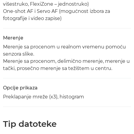
višestruko, FlexiZone – jednostruko)
One-shot AF i Servo AF (mogućnost izbora za
fotografije i video zapise)
Merenje
Merenje sa procenom u realnom vremenu pomoću
senzora slike.
Merenje sa procenom, delimično merenje, merenje u
tački, prosečno merenje sa težištem u centru.
Opcije prikaza
Preklapanje mreže (x3), histogram
Tip datoteke