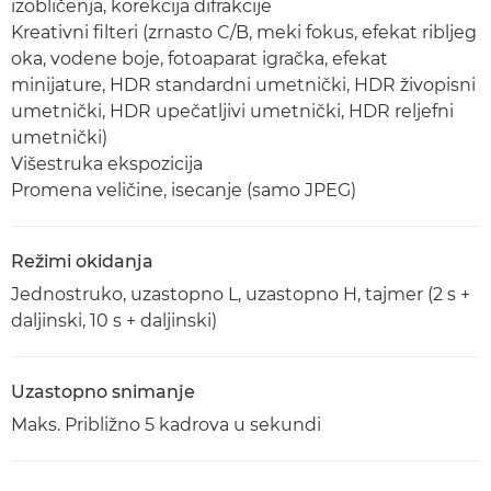
izobličenja, korekcija difrakcije
Kreativni filteri (zrnasto C/B, meki fokus, efekat ribljeg
oka, vodene boje, fotoaparat igračka, efekat
minijature, HDR standardni umetnički, HDR živopisni
umetnički, HDR upečatljivi umetnički, HDR reljefni
umetnički)
Višestruka ekspozicija
Promena veličine, isecanje (samo JPEG)
Režimi okidanja
Jednostruko, uzastopno L, uzastopno H, tajmer (2 s +
daljinski, 10 s + daljinski)
Uzastopno snimanje
Maks. Približno 5 kadrova u sekundi