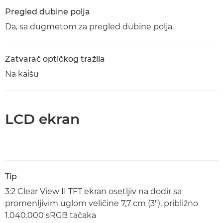
Pregled dubine polja
Da, sa dugmetom za pregled dubine polja.
Zatvarač optičkog tražila
Na kaišu
LCD ekran
Tip
3:2 Clear View II TFT ekran osetljiv na dodir sa
promenljivim uglom veličine 7,7 cm (3"), približno
1.040.000 sRGB tačaka