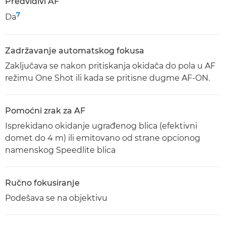
Predvidivi AF
7
Da
Zadržavanje automatskog fokusa
Zaključava se nakon pritiskanja okidača do pola u AF
režimu One Shot ili kada se pritisne dugme AF-ON.
Pomoćni zrak za AF
Isprekidano okidanje ugrađenog blica (efektivni
domet do 4 m) ili emitovano od strane opcionog
namenskog Speedlite blica
Ručno fokusiranje
Podešava se na objektivu