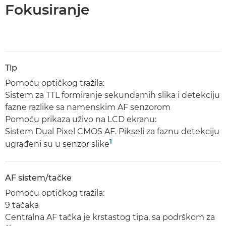
Fokusiranje
Tip
Pomoću optičkog tražila:
Sistem za TTL formiranje sekundarnih slika i detekciju
fazne razlike sa namenskim AF senzorom
Pomoću prikaza uživo na LCD ekranu:
Sistem Dual Pixel CMOS AF. Pikseli za faznu detekciju
1
ugrađeni su u senzor slike
AF sistem/tačke
Pomoću optičkog tražila:
9 tačaka
Centralna AF tačka je krstastog tipa, sa podrškom za