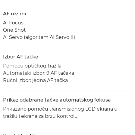
AF režimi
AI Focus
One Shot
AI Servo (algoritam AI Servo II)
Izbor AF tačke
Pomoću optičkog tražila:
Automatski izbor: 9 AF tačaka
Ručni izbor: jedna AF tačka
Prikaz odabrane tačke automatskog fokusa
Prikazano pomoću transmisionog LCD ekrana u
tražilu i ekrana za brzu kontrolu