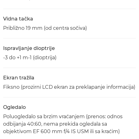
Vidna tačka
Približno 19 mm (od centra sočiva)
Ispravljanje dioptrije
-3 do +1 m-1 (dioptrija)
Ekran tražila
Fiksno (prozirni LCD ekran za preklapanje informacija)
Ogledalo
Poluogledalo sa brzim vraćanjem (prenos: odnos
odbijanja 40:60, nema prekida ogledala sa
objektivom EF 600 mm f/4 IS USM ili sa kraćim)