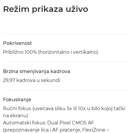
Režim prikaza uživo
Pokrivenost
Približno 100% (horizontalno i vertikalno)
Brzina smenjivanja kadrova
29,97 kadrova u sekundi
Fokusiranje
Ručni fokus (uvećava sliku 5x ili 10x u bilo kojoj tački
na ekranu)
Automatski fokus: Dual Pixel CMOS AF
(prepoznavanje lica i AF praćenje, FlexiZone –