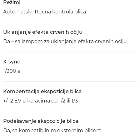
Režimi
Automatski, Ručna kontrola blica
Uklanjanje efekta crvenih očiju
Da – sa lampom za uklanjanje efekta crvenih očiju
X-sync
1/200 s
Kompenzacija ekspozicije blica
+/- 2 EV u koracima od 1/2 ili 1/3
Podešavanje ekspozicije blica
Da, sa kompatibilnim eksternim blicem