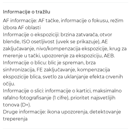
Informacije o tražilu
AF informacije: AF tačke, informacije o fokusu, režim
izbora AF oblasti
Informacije o ekspoziciji: brzina zatvarača, otvor
blende, ISO osetljivost (uvek se prikazuje), AE
zaključavanje, nivo/kompenzacija ekspozicije, krug za
merenje u tački, upozorenje za ekspoziciju, AEB.
Informacije o blicu: blic je spreman, brza
sinhronizacija, FE zaključavanje, kompenzacija
ekspozicije blica, svetlo za uklanjanje efekta crvenih
očiju.
Informacije o slici: informacije o kartici, maksimalno
rafalno fotografisanje (1 cifre), prioritet najsvetlijih
tonova (D+).
Druge informacije: ikona upozorenja, detektovanje
treperenja