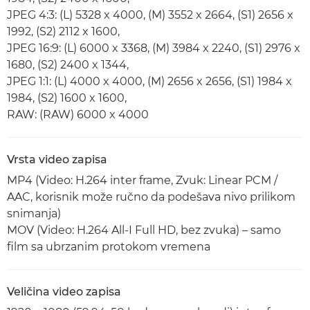
JPEG 4:3: (L) 5328 x 4000, (M) 3552 x 2664, (S1) 2656 x
1992, (S2) 2112 x 1600,
JPEG 16:9: (L) 6000 x 3368, (M) 3984 x 2240, (S1) 2976 x
1680, (S2) 2400 x 1344,
JPEG 1:1: (L) 4000 x 4000, (M) 2656 x 2656, (S1) 1984 x
1984, (S2) 1600 x 1600,
RAW: (RAW) 6000 x 4000
Vrsta video zapisa
MP4 (Video: H.264 inter frame, Zvuk: Linear PCM /
AAC, korisnik može ručno da podešava nivo prilikom
snimanja)
MOV (Video: H.264 All-I Full HD, bez zvuka) – samo
film sa ubrzanim protokom vremena
Veličina video zapisa