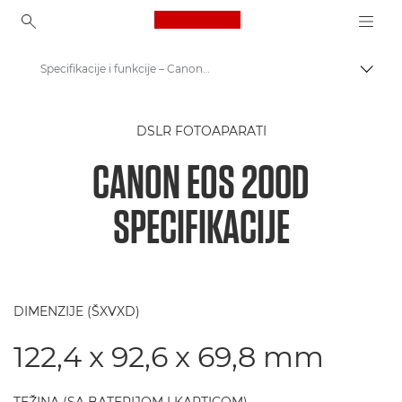
Canon Logo, back to ho
Specifikacije i funkcije – Canon EOS 200D
Uključ
Canon
DSLR FOTOAPARATI
Digitalni fotoaparati
CANON EOS 200D
Canon EOS 200D
SPECIFIKACIJE
DIMENZIJE (ŠXVXD)
122,4 x 92,6 x 69,8 mm