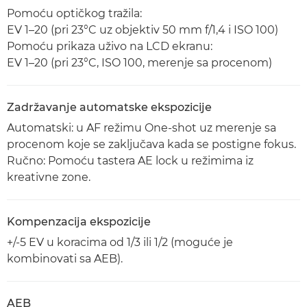
Pomoću optičkog tražila:
EV 1–20 (pri 23°C uz objektiv 50 mm f/1,4 i ISO 100)
Pomoću prikaza uživo na LCD ekranu:
EV 1–20 (pri 23°C, ISO 100, merenje sa procenom)
Zadržavanje automatske ekspozicije
Automatski: u AF režimu One-shot uz merenje sa
procenom koje se zaključava kada se postigne fokus.
Ručno: Pomoću tastera AE lock u režimima iz
kreativne zone.
Kompenzacija ekspozicije
+/-5 EV u koracima od 1/3 ili 1/2 (moguće je
kombinovati sa AEB).
AEB