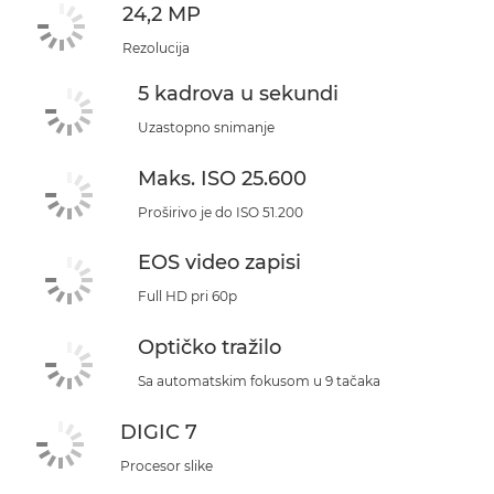
24,2 MP
Rezolucija
5 kadrova u sekundi
Uzastopno snimanje
Maks. ISO 25.600
Proširivo je do ISO 51.200
EOS video zapisi
Full HD pri 60p
Optičko tražilo
Sa automatskim fokusom u 9 tačaka
DIGIC 7
Procesor slike