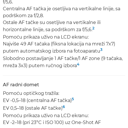
f/5,6.
Centralna AF tačka je osetljiva na vertikalne linije, sa
podrškom za f/2,8.
Ostale AF tačke su osetljive na vertikalne ili
2
horizontalne linije, sa podrškom za f/5,6.
Pomoću prikaza uživo na LCD ekranu:
Najviše 49 AF tačaka (fiksna lokacija na mreži 7x7)
3
putem automatskog izbora na fotoaparatu
Slobodno postavljanje 1 AF tačke/1 AF zone (9 tačaka,
4
mreža 3x3) putem ručnog izbora
AF radni domet
Pomoću optičkog tražila:
5
EV -0,5–18 (centralna AF tačka)
6
EV 0,5–18 (ostale AF tačke)
Pomoću prikaza uživo na LCD ekranu:
EV -2–18 (pri 23°C i ISO 100) uz One-Shot AF