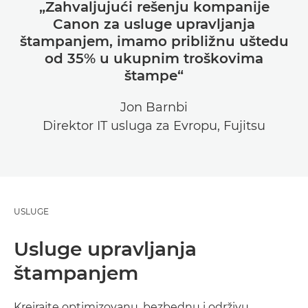
„Zahvaljujući rešenju kompanije
Canon za usluge upravljanja
štampanjem, imamo približnu uštedu
od 35% u ukupnim troškovima
štampe“
Jon Barnbi
Direktor IT usluga za Evropu, Fujitsu
USLUGE
Usluge upravljanja
štampanjem
Kreirajte optimizovanu, bezbednu i održivu