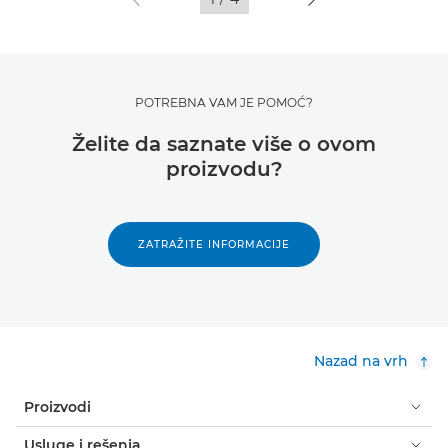
POTREBNA VAM JE POMOĆ?
Želite da saznate više o ovom
proizvodu?
ZATRAŽITE INFORMACIJE
Nazad na vrh
Proizvodi
Usluge i rešenja