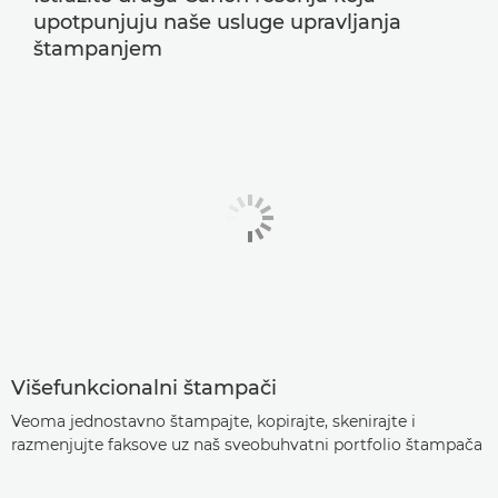
upotpunjuju naše usluge upravljanja
štampanjem
Višefunkcionalni štampači
Veoma jednostavno štampajte, kopirajte, skenirajte i
razmenjujte faksove uz naš sveobuhvatni portfolio štampača