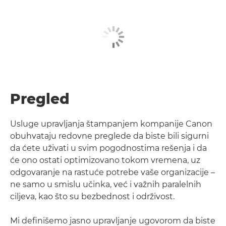
Pregled
Usluge upravljanja štampanjem kompanije Canon
obuhvataju redovne preglede da biste bili sigurni
da ćete uživati u svim pogodnostima rešenja i da
će ono ostati optimizovano tokom vremena, uz
odgovaranje na rastuće potrebe vaše organizacije –
ne samo u smislu učinka, već i važnih paralelnih
ciljeva, kao što su bezbednost i održivost.
Mi definišemo jasno upravljanje ugovorom da biste