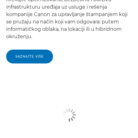
infrastrukturu uređaja uz usluge i rešenja
kompanije Canon za upravljanje štampanjem koji
se pružaju na način koji vam odgovara: putem
informatičkog oblaka, na lokaciji ili u hibridnom
okruženju.
SAZNAJTE VIŠE