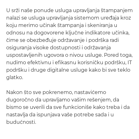
U srži naše ponude usluga upravljanja štampanjem
nalazi se usluga upravljanja sistemom uređaja kroz
koju merimo učinak štampanja i skeniranja u
odnosu na dogovorene ključne indikatore učinka,
čime se obezbeđuje održavanje i podrška radi
osiguranja visoke dostupnosti i održavanja
uspostavljenih ugovora o nivou usluge. Pored toga,
nudimo efektivnu i efikasnu korisničku podršku, IT
podršku i druge digitalne usluge kako bi sve teklo
glatko.
Nakon što sve pokrenemo, nastavićemo
dugoročno da upravljamo vašim rešenjem, da
bismo se uverili da sve funkcioniše kako treba i da
nastavlja da ispunjava vaše potrebe sada i u
budućnosti.