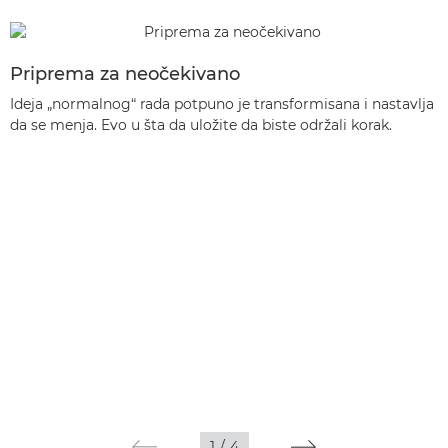
Priprema za neočekivano
Ideja „normalnog“ rada potpuno je transformisana i nastavlja
da se menja. Evo u šta da uložite da biste održali korak.
1
/
4