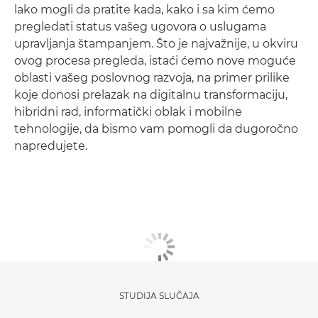
lako mogli da pratite kada, kako i sa kim ćemo
pregledati status vašeg ugovora o uslugama
upravljanja štampanjem. Što je najvažnije, u okviru
ovog procesa pregleda, istaći ćemo nove moguće
oblasti vašeg poslovnog razvoja, na primer prilike
koje donosi prelazak na digitalnu transformaciju,
hibridni rad, informatički oblak i mobilne
tehnologije, da bismo vam pomogli da dugoročno
napredujete.
STUDIJA SLUČAJA