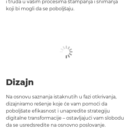
i truda u vašim procesima štampanja i snimanja
koji bi mogli da se poboljšaju.
Dizajn
Na osnovu saznanja istaknutih u fazi otkrivanja,
dizajniramo rešenje koje će vam pomoći da
poboljšate efikasnost i unapredite strategiju
digitalne transformacije – ostavljajući vam slobodu
da se usredsredite na osnovno poslovanje.