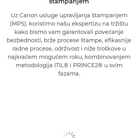
štampanjem
OTKRIVANJE
Uz Canon usluge upravljanja štampanjem
DIZAJN
(MPS), koristimo našu ekspertizu na tržištu
TRANZICIJA I IMPLEMENTACIJA
kako bismo vam garantovali povećanje
bezbednosti, brže procese štampe, efikasnije
UPRAVLJANJE I PODRŠKA
radne procese, održivost i niže troškove u
najkraćem mogućem roku, kombinovanjem
PREGLED
metodologija ITIL® i PRINCE2® u svim
fazama.