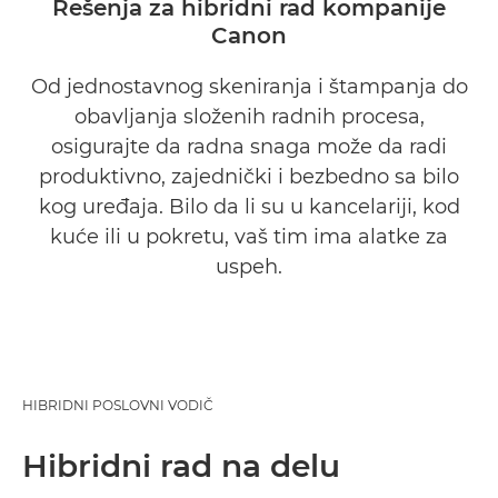
Rešenja za hibridni rad kompanije
Canon
Hibridni rad
Od jednostavnog skeniranja i štampanja do
Prednosti
obavljanja složenih radnih procesa,
osigurajte da radna snaga može da radi
Zašto kompanija Canon?
produktivno, zajednički i bezbedno sa bilo
kog uređaja. Bilo da li su u kancelariji, kod
Zatražite informacije
kuće ili u pokretu, vaš tim ima alatke za
uspeh.
HIBRIDNI POSLOVNI VODIČ
Hibridni rad na delu