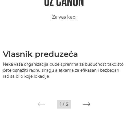
UZ CANON
Za vas kao:
Vlasnik preduzeća
Neka vaša organizacija bude spremna za budućnost tako što
ćete osnažiti radnu snagu alatkama za efikasan i bezbedan
rad sa bilo koje lokacije
1
/
5