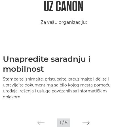
UZ CANON
Za vašu organizaciju:
Unapredite saradnju i
mobilnost
Štampajte, snimajte, pristupajte, preuzimajte i delite i
upravljajte dokumentima sa bilo kojeg mesta pomoću
uređaja, rešenja i usluga povezanih sa informatičkim
oblakom
1
/
5