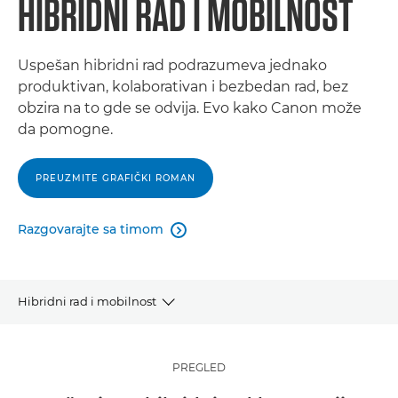
HIBRIDNI RAD I MOBILNOST
Uspešan hibridni rad podrazumeva jednako
produktivan, kolaborativan i bezbedan rad, bez
obzira na to gde se odvija. Evo kako Canon može
da pomogne.
PREUZMITE GRAFIČKI ROMAN
Razgovarajte sa timom

Hibridni rad i mobilnost
Pregled
PREGLED
Trendovi i analize