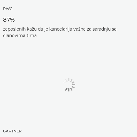
PWC
87%
zaposlenih kažu da je kancelarija važna za saradnju sa
članovima tima
GARTNER