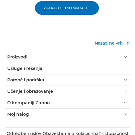
ZATRAŽITE INFORMACIJE
Nazad na vrh
Proizvodi
Usluge i rešenja
Pomoć i podrška
Učenje i obrazovanje
O kompaniji Canon
Moj nalog
Odredbe i uslovi
Obaveštenje o kolačićima
Pristupačnost