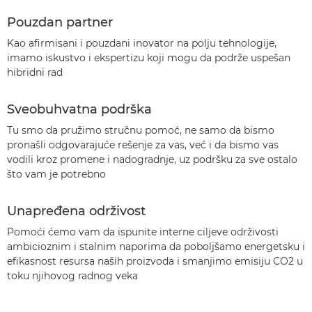
Pouzdan partner
Kao afirmisani i pouzdani inovator na polju tehnologije,
imamo iskustvo i ekspertizu koji mogu da podrže uspešan
hibridni rad
Sveobuhvatna podrška
Tu smo da pružimo stručnu pomoć, ne samo da bismo
pronašli odgovarajuće rešenje za vas, već i da bismo vas
vodili kroz promene i nadogradnje, uz podršku za sve ostalo
što vam je potrebno
Unapređena održivost
Pomoći ćemo vam da ispunite interne ciljeve održivosti
ambicioznim i stalnim naporima da poboljšamo energetsku i
efikasnost resursa naših proizvoda i smanjimo emisiju CO2 u
toku njihovog radnog veka