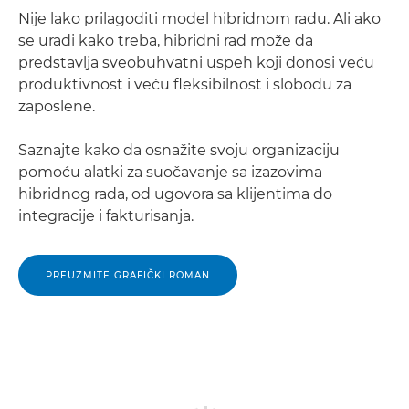
Nije lako prilagoditi model hibridnom radu. Ali ako
se uradi kako treba, hibridni rad može da
predstavlja sveobuhvatni uspeh koji donosi veću
produktivnost i veću fleksibilnost i slobodu za
zaposlene.
Saznajte kako da osnažite svoju organizaciju
pomoću alatki za suočavanje sa izazovima
hibridnog rada, od ugovora sa klijentima do
integracije i fakturisanja.
PREUZMITE GRAFIČKI ROMAN