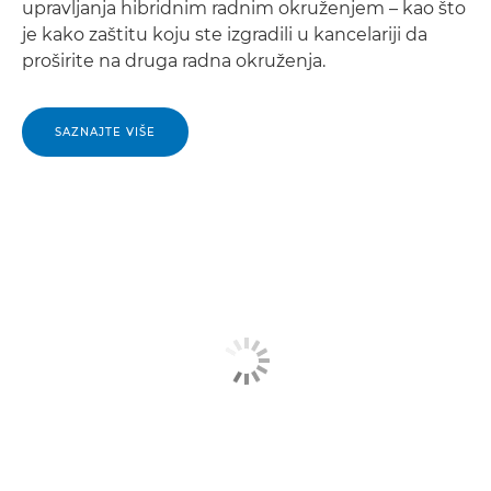
upravljanja hibridnim radnim okruženjem – kao što
je kako zaštitu koju ste izgradili u kancelariji da
proširite na druga radna okruženja.
SAZNAJTE VIŠE