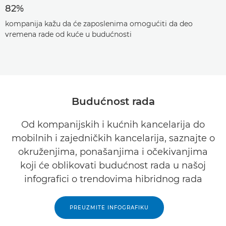
82%
kompanija kažu da će zaposlenima omogućiti da deo
vremena rade od kuće u budućnosti
Budućnost rada
Od kompanijskih i kućnih kancelarija do
mobilnih i zajedničkih kancelarija, saznajte o
okruženjima, ponašanjima i očekivanjima
koji će oblikovati budućnost rada u našoj
infografici o trendovima hibridnog rada
PREUZMITE INFOGRAFIKU