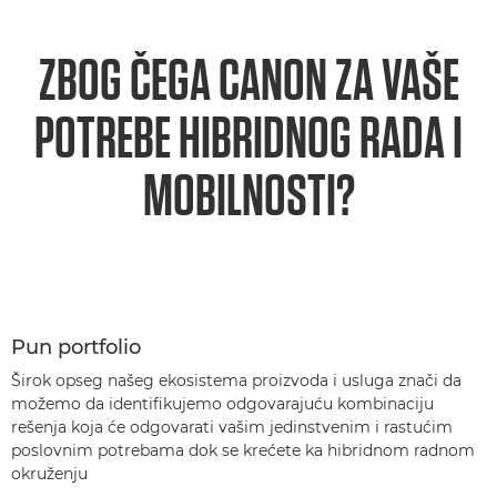
ZBOG ČEGA CANON ZA VAŠE
POTREBE HIBRIDNOG RADA I
MOBILNOSTI?
Pun portfolio
Širok opseg našeg ekosistema proizvoda i usluga znači da
možemo da identifikujemo odgovarajuću kombinaciju
rešenja koja će odgovarati vašim jedinstvenim i rastućim
poslovnim potrebama dok se krećete ka hibridnom radnom
okruženju