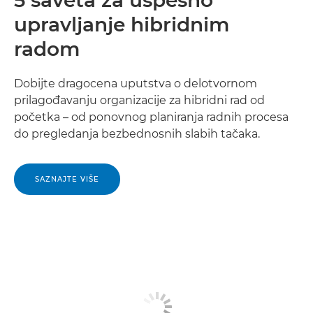
5 saveta za uspešno
upravljanje hibridnim
radom
Dobijte dragocena uputstva o delotvornom
prilagođavanju organizacije za hibridni rad od
početka – od ponovnog planiranja radnih procesa
do pregledanja bezbednosnih slabih tačaka.
SAZNAJTE VIŠE