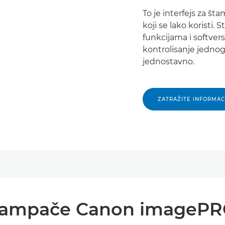
To je interfejs za
koji se lako koristi.
funkcijama i softver
kontrolisanje jednog i
jednostavno.
ZATRAŽITE INFORMAC
a štampače Canon imageP