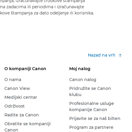
mpanja, izračunavajte troškove štampanja
ma zadacima ili periodima i izračunavajte
kove štampanja za dato odeljenje ili korisnika.
Nazad na vrh
O kompaniji Canon
Moj nalog
O nama
Canon nalog
Canon View
Pridružite se Canon
klubu
Medijski centar
Profesionalne usluge
Održivost
kompanije Canon
Radite za Canon
Prijavite se za naš bilten
Obratite se kompaniji
Program za partnere
Canon