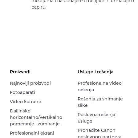
medijuma i da dodajete i menjate informacije o
papiru.
Proizvodi
Usluge i rešenja
Najnoviji proizvodi
Profesionalna video
rešenja
Fotoaparati
Rešenja za snimanje
Video kamere
slike
Daljinsko
Poslovna rešenja i
horizontalno/vertikalno
usluge
pomeranje i zumiranje
Pronađite Canon
Profesionalni ekrani
poslovnog partnera.