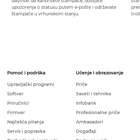
daljinski da kalibrišete štampače, dobijate
šta
upozorenja o statusu putem e-pošte i održavate
pre
štampače u vrhunskom stanju.
troš
Pomoć i podrška
Učenje i obrazovanje
Upravljački programi
Priče
Softver
Saveti i tehnike
Priručnici
Infobank
Firmver
Profesionalne priče
Najčešća pitanja
Ambasadori
Servis i popravka
Događaji