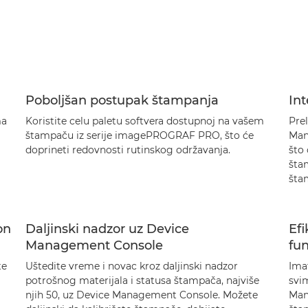
Poboljšan postupak štampanja
Int
ma
Koristite celu paletu softvera dostupnoj na vašem
Prel
štampaču iz serije imagePROGRAF PRO, što će
Mana
doprineti redovnosti rutinskog održavanja.
što 
štam
šta
on
Daljinski nadzor uz Device
Efi
Management Console
fu
te
Uštedite vreme i novac kroz daljinski nadzor
Ima
potrošnog materijala i statusa štampača, najviše
svi
njih 50, uz Device Management Console. Možete
Mana