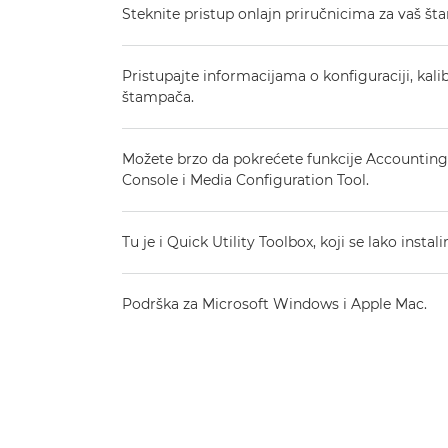
Steknite pristup onlajn priručnicima za vaš št
Pristupajte informacijama o konfiguraciji, kalib
štampača.
Možete brzo da pokrećete funkcije Accounti
Console i Media Configuration Tool.
Tu je i Quick Utility Toolbox, koji se lako instalira
Podrška za Microsoft Windows i Apple Mac.