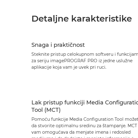
Detaljne karakteristike
Snaga i praktičnost
Steknite pristup celokupnom softveru i funkcija
za seriju imagePROGRAF PRO iz jedne uslužne
aplikacije koja vam je uvek pri ruci.
Lak pristup funkciji Media Configurati
Tool (MCT)
Pomoću funkcije Media Configuration Tool može
da stvorite optimalnu sredinu za štampanje. MCT
vam omogućava da menjate imena i redosled