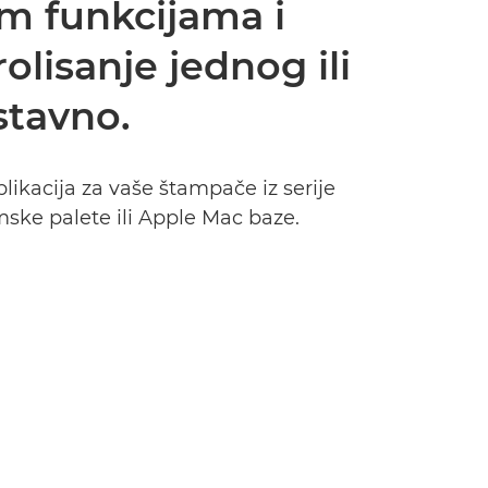
nim funkcijama i
olisanje jednog ili
stavno.
likacija za vaše štampače iz serije
ke palete ili Apple Mac baze.