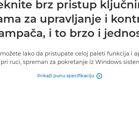
teknite brz pristup ključ
ma za upravljanje i kontr
tampača, i to brzo i jedno
žete lako da pristupate celoj paleti funkcija i ap
i ruci, spreman za pokretanje iz Windows sistems
Prikaži punu specifikaciju
