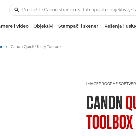
mere i video
Objektivi
Štampači i skeneri
Rešenja i usl
er
Canon Quick Utility Toolbox - imagePROGRAF bundled software
IMAGEPROGRAF SOFTVER
CANON
Q
TOOLBOX