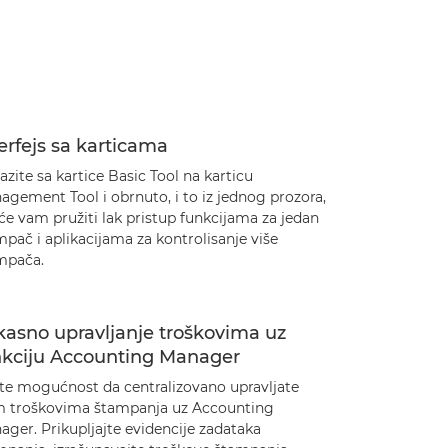
erfejs sa karticama
azite sa kartice Basic Tool na karticu
gement Tool i obrnuto, i to iz jednog prozora,
će vam pružiti lak pristup funkcijama za jedan
pač i aplikacijama za kontrolisanje više
mpača.
kasno upravljanje troškovima uz
nkciju Accounting Manager
te mogućnost da centralizovano upravljate
m troškovima štampanja uz Accounting
ger. Prikupljajte evidencije zadataka