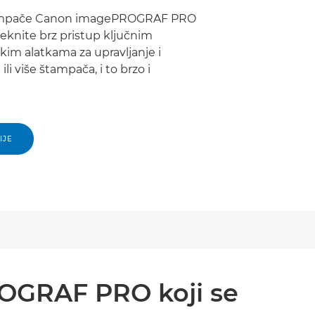
 štampače Canon imagePROGRAF PRO
 Steknite brz pristup ključnim
skim alatkama za upravljanje i
li više štampača, i to brzo i
IJE
ROGRAF PRO koji se