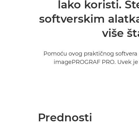
lako koristi. S
softverskim alatka
više š
Pomoću ovog praktičnog softvera mo
imagePROGRAF PRO. Uvek je pr
Prednosti