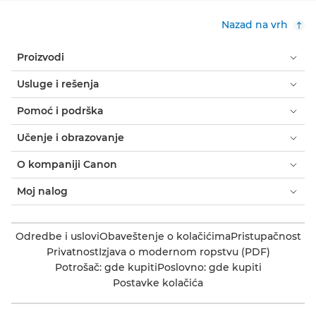
Nazad na vrh
Proizvodi
Usluge i rešenja
Pomoć i podrška
Učenje i obrazovanje
O kompaniji Canon
Moj nalog
Odredbe i uslovi
Obaveštenje o kolačićima
Pristupačnost
Privatnost
Izjava o modernom ropstvu (PDF)
Potrošač: gde kupiti
Poslovno: gde kupiti
Postavke kolačića