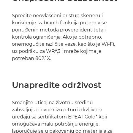
Sprečite neovlašćeni pristup skeneru i
korišćenje izabranih funkcija putem više
ponuđenih metoda provere identiteta i
kontrola ograničenja. Ako je potrebno,
onemogućite različite veze, kao što je Wi-Fi,
uz podršku za WPA3 i mreže kojima je
potreban 802.1X.
Unapredite održivost
Smanjite uticaj na životnu sredinu
zahvaljujući ovom izuzetno izdržljivom
uređaju sa sertifikatom EPEAT Gold* koji
omogućava malu potrošnju energije.
Isporučuje se u pakovanju od materijala za