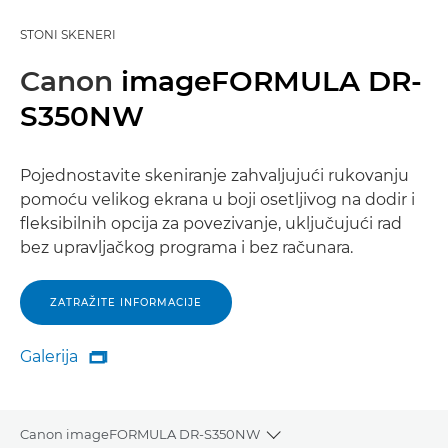
STONI SKENERI
Canon
imageFORMULA DR-
S350NW
Pojednostavite skeniranje zahvaljujući rukovanju
pomoću velikog ekrana u boji osetljivog na dodir i
fleksibilnih opcija za povezivanje, uključujući rad
bez upravljačkog programa i bez računara.
ZATRAŽITE INFORMACIJE
Galerija

Galerija
Canon imageFORMULA DR-S350NW
Toggle breadcrumbs