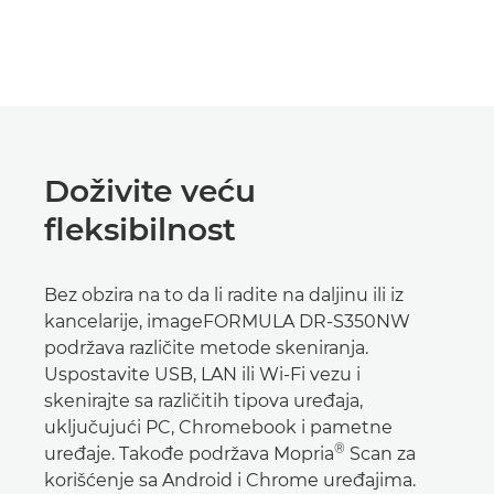
Doživite veću
fleksibilnost
Bez obzira na to da li radite na daljinu ili iz
kancelarije, imageFORMULA DR-S350NW
podržava različite metode skeniranja.
Uspostavite USB, LAN ili Wi-Fi vezu i
skenirajte sa različitih tipova uređaja,
uključujući PC, Chromebook i pametne
®
uređaje. Takođe podržava Mopria
Scan za
korišćenje sa Android i Chrome uređajima.