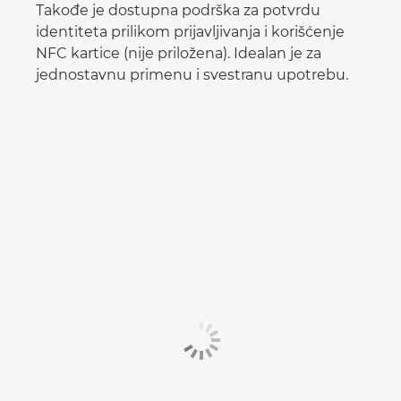
Takođe je dostupna podrška za potvrdu
identiteta prilikom prijavljivanja i korišćenje
NFC kartice (nije priložena). Idealan je za
jednostavnu primenu i svestranu upotrebu.