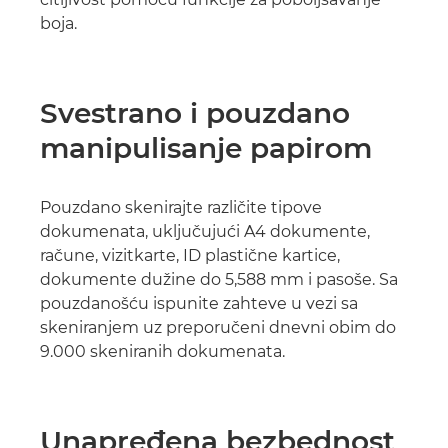
boja.
Svestrano i pouzdano
manipulisanje papirom
Pouzdano skenirajte različite tipove
dokumenata, uključujući A4 dokumente,
račune, vizitkarte, ID plastične kartice,
dokumente dužine do 5,588 mm i pasoše. Sa
pouzdanošću ispunite zahteve u vezi sa
skeniranjem uz preporučeni dnevni obim do
9.000 skeniranih dokumenata.
Unapređena bezbednost