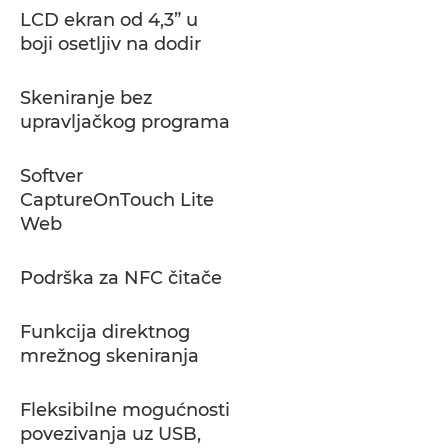
LCD ekran od 4,3” u
boji osetljiv na dodir
Skeniranje bez
upravljačkog programa
Softver
CaptureOnTouch Lite
Web
Podrška za NFC čitače
Funkcija direktnog
mrežnog skeniranja
Fleksibilne mogućnosti
povezivanja uz USB,