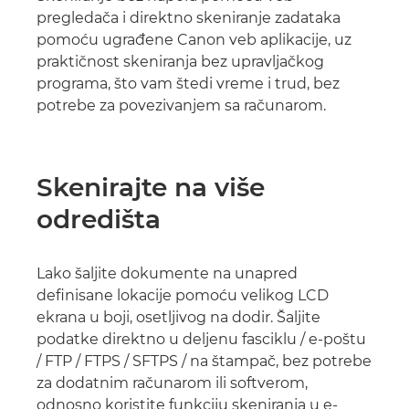
pregledača i direktno skeniranje zadataka
pomoću ugrađene Canon veb aplikacije, uz
praktičnost skeniranja bez upravljačkog
programa, što vam štedi vreme i trud, bez
potrebe za povezivanjem sa računarom.
Skenirajte na više
odredišta
Lako šaljite dokumente na unapred
definisane lokacije pomoću velikog LCD
ekrana u boji, osetljivog na dodir. Šaljite
podatke direktno u deljenu fasciklu / e-poštu
/ FTP / FTPS / SFTPS / na štampač, bez potrebe
za dodatnim računarom ili softverom,
odnosno koristite funkciju skeniranja u e-