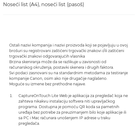
Noseći list (A4), noseći list (pasoš)
Ostali nazivi kompanija i nazivi proizvoda koji se pojavljuju u ovoj
brošuri su registrovani zaštićeni trgovački znakovi i/ili zaštićeni
trgovački znakovi odgovarajućih vlasnika
Brzina skeniranja može da se razlikuje u zavisnosti od
računarskog okruženja, postavki skenera i drugih faktora.
Svi podaci zasnovani su na standardnim metodama za testiranje
kompanije Canon, osim ako nije drugačije naglašeno.
Moguće su izmene bez prethodne najave.
CaptureOnTouch Lite Web je aplikacija za pregledač koja ne
zahteva nikakvu instalaciju softvera niti upravljačkog
programa. Dostupna je pomoću QR koda sa pametnih
uređaja bez potrebe za preuzimanjem bilo koje aplikacije ili
sa PC i Mac računara unošenjem IP adrese u traku
pregledača.