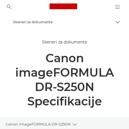
Canon Logo, back to ho
Skeneri za dokumente
Uključ
Canon
Skeneri za dokumente
Rešenja i usluge
Canon
Poslovni proizvodi
Skeneri za kuću i kancelariju
imageFORMULA
DR-S250N
Specifikacije
Canon imageFORMULA DR-S250N
Toggle breadcrumbs