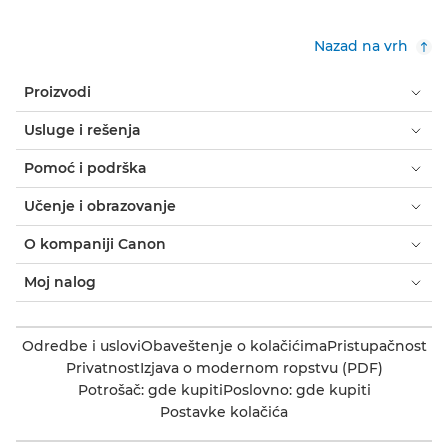
Nazad na vrh
Proizvodi
Usluge i rešenja
Pomoć i podrška
Učenje i obrazovanje
O kompaniji Canon
Moj nalog
Odredbe i uslovi
Obaveštenje o kolačićima
Pristupačnost
Privatnost
Izjava o modernom ropstvu (PDF)
Potrošač: gde kupiti
Poslovno: gde kupiti
Postavke kolačića