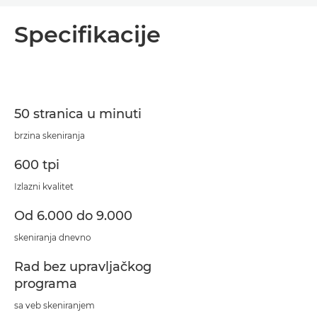
Pregled
Specifikacije
Specifikacije
Podrška
50 stranica u minuti
Preuzimanje PDF-a
brzina skeniranja
600 tpi
Izlazni kvalitet
Od 6.000 do 9.000
skeniranja dnevno
Rad bez upravljačkog
programa
sa veb skeniranjem