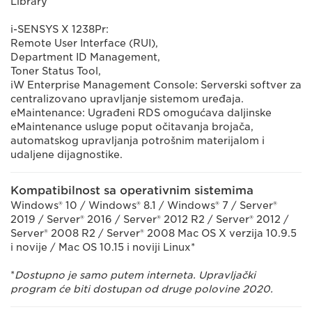
Library
i-SENSYS X 1238Pr:
Remote User Interface (RUI),
Department ID Management,
Toner Status Tool,
iW Enterprise Management Console: Serverski softver za
centralizovano upravljanje sistemom uređaja.
eMaintenance: Ugrađeni RDS omogućava daljinske
eMaintenance usluge poput očitavanja brojača,
automatskog upravljanja potrošnim materijalom i
udaljene dijagnostike.
Kompatibilnost sa operativnim sistemima
Windows® 10 / Windows® 8.1 / Windows® 7 / Server®
2019 / Server® 2016 / Server® 2012 R2 / Server® 2012 /
Server® 2008 R2 / Server® 2008 Mac OS X verzija 10.9.5
i novije / Mac OS 10.15 i noviji Linux*
*
Dostupno je samo putem interneta. Upravljački
program će biti dostupan od druge polovine 2020.