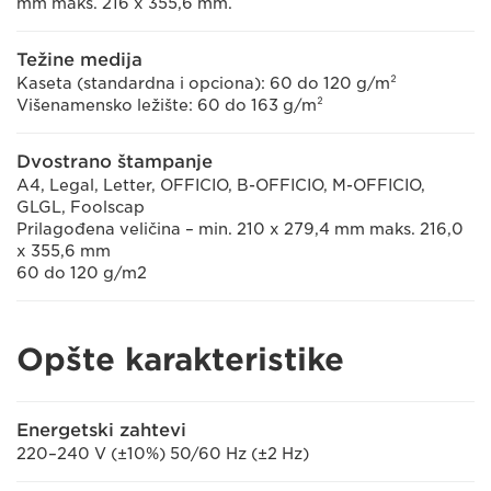
mm maks. 216 x 355,6 mm.
Težine medija
Kaseta (standardna i opciona): 60 do 120 g/m²
Višenamensko ležište: 60 do 163 g/m²
Dvostrano štampanje
A4, Legal, Letter, OFFICIO, B-OFFICIO, M-OFFICIO,
GLGL, Foolscap
Prilagođena veličina – min. 210 x 279,4 mm maks. 216,0
x 355,6 mm
60 do 120 g/m2
Opšte karakteristike
Energetski zahtevi
220–240 V (±10%) 50/60 Hz (±2 Hz)