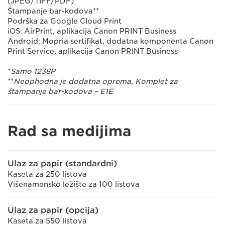
(JPEG/TIFF/PDF)*
Štampanje bar-kodova**
Podrška za Google Cloud Print
iOS: AirPrint, aplikacija Canon PRINT Business
Android; Mopria sertifikat, dodatna komponenta Canon
Print Service, aplikacija Canon PRINT Business
*
Samo 1238P
**
Neophodna je dodatna oprema, Komplet za
štampanje bar-kodova – E1E
Rad sa medijima
Ulaz za papir (standardni)
Kaseta za 250 listova
Višenamensko ležište za 100 listova
Ulaz za papir (opcija)
Kaseta za 550 listova