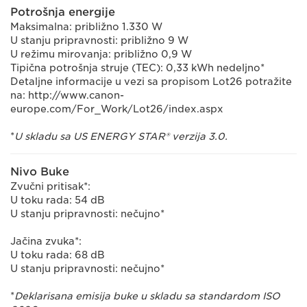
Potrošnja energije
Maksimalna: približno 1.330 W
U stanju pripravnosti: približno 9 W
U režimu mirovanja: približno 0,9 W
Tipična potrošnja struje (TEC): 0,33 kWh nedeljno*
Detaljne informacije u vezi sa propisom Lot26 potražite
na: http://www.canon-
europe.com/For_Work/Lot26/index.aspx
*
U skladu sa US ENERGY STAR® verzija 3.0.
Nivo Buke
Zvučni pritisak*:
U toku rada: 54 dB
U stanju pripravnosti: nečujno*
Jačina zvuka*:
U toku rada: 68 dB
U stanju pripravnosti: nečujno*
*
Deklarisana emisija buke u skladu sa standardom ISO