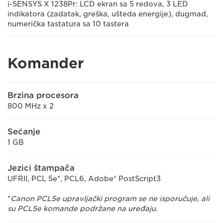
i-SENSYS X 1238Pr: LCD ekran sa 5 redova, 3 LED
indikatora (zadatak, greška, ušteda energije), dugmad,
numerička tastatura sa 10 tastera
Komander
Brzina procesora
800 MHz x 2
Sećanje
1 GB
Jezici štampača
UFRII, PCL 5e*, PCL6, Adobe® PostScript3
*
Canon PCL5e upravljački program se ne isporučuje, ali
su PCL5e komande podržane na uređaju.