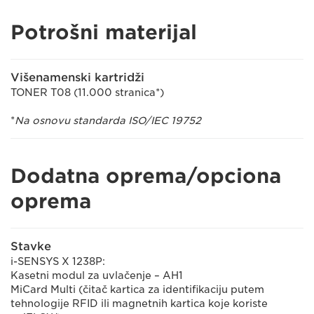
Potrošni materijal
Višenamenski kartridži
TONER T08 (11.000 stranica*)
*
Na osnovu standarda ISO/IEC 19752
Dodatna oprema/opciona
oprema
Stavke
i-SENSYS X 1238P:
Kasetni modul za uvlačenje – AH1
MiCard Multi (čitač kartica za identifikaciju putem
tehnologije RFID ili magnetnih kartica koje koriste