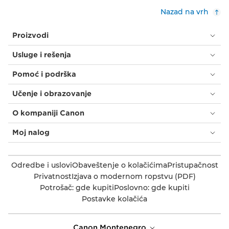
Nazad na vrh
Proizvodi
Usluge i rešenja
Pomoć i podrška
Učenje i obrazovanje
O kompaniji Canon
Moj nalog
Odredbe i uslovi
Obaveštenje o kolačićima
Pristupačnost
Privatnost
Izjava o modernom ropstvu (PDF)
Potrošač: gde kupiti
Poslovno: gde kupiti
Postavke kolačića
Canon Montenegro