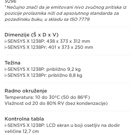
9296
*
Nečujno znači da je emitovani nivo zvučnog pritiska iz
pozicije prolaznika niži od apsolutnog standarda za
pozadinsku buku, u skladu sa ISO 7779
Dimenzije (Š x D x V)
i-SENSYS X 1238P: 438 x 373 x 312 mm
i-SENSYS X 1238Pr: 401 x 373 x 250 mm
Težina
i-SENSYS X 1238P: približno 9,2 kg
i-SENSYS X 1238Pr: približno 8,8 kg
Radno okruženje
Temperatura: 10 do 30ºC (50 do 86ºF)
Vlažnost od 20 do 80% RV (bez kondenzacije)
Kontrolna tabla
i-SENSYS X 1238P: LCD ekran u boji osetljiv na dodir
veličine 12,7 cm