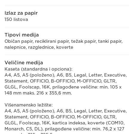
Izlaz za papir
150 listova
Tipovi medija
Običan papir, reciklirani papir, težak papir, tanki papir,
nalepnice, razglednice, koverte
Veličine medija
Kaseta (standardna i opciona):
A4, A5, A5 (položeno), A6, B5, Legal, Letter, Executive,
Statement, OFFICIO, B-OFFICIO, M-OFFICIO, GLTR,
GLGL, Foolscap, 16K, prilagođene veličine: min. 105 x
148 mm maks. 216 x 355,6 mm.
Višenamensko ležište:
A4, A5, A5 (položeno), A6, B5, Legal, Letter, Executive,
Statement, OFFICIO, B-OFFICIO, M-OFFICIO, GLTR,
GLGL, Foolscap, 16K, kartica indeksa, koverte (COM10,
Monarch, C5, DL), prilagođene veličine: min. 76,2 x 127