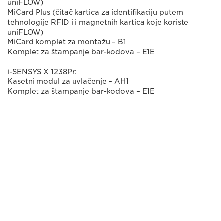
uniFLOW)
MiCard Plus (čitač kartica za identifikaciju putem
tehnologije RFID ili magnetnih kartica koje koriste
uniFLOW)
MiCard komplet za montažu – B1
Komplet za štampanje bar-kodova – E1E
i-SENSYS X 1238Pr:
Kasetni modul za uvlačenje – AH1
Komplet za štampanje bar-kodova – E1E