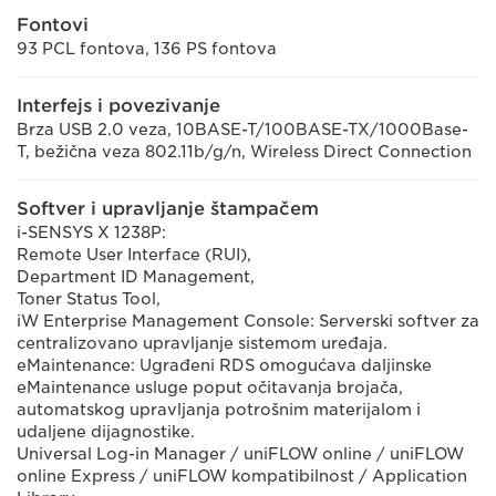
Fontovi
93 PCL fontova, 136 PS fontova
Interfejs i povezivanje
Brza USB 2.0 veza, 10BASE-T/100BASE-TX/1000Base-
T, bežična veza 802.11b/g/n, Wireless Direct Connection
Softver i upravljanje štampačem
i-SENSYS X 1238P:
Remote User Interface (RUI),
Department ID Management,
Toner Status Tool,
iW Enterprise Management Console: Serverski softver za
centralizovano upravljanje sistemom uređaja.
eMaintenance: Ugrađeni RDS omogućava daljinske
eMaintenance usluge poput očitavanja brojača,
automatskog upravljanja potrošnim materijalom i
udaljene dijagnostike.
Universal Log-in Manager / uniFLOW online / uniFLOW
online Express / uniFLOW kompatibilnost / Application