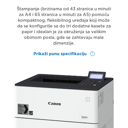
Štampanje (brzinama od 43 stranice u minuti
za A4 i 65 stranica u minuti za A5) pomoću
kompaktnog, fleksibilnog uređaja koji može
da se konfiguriše sa do tri dodatne kasete za
papir i idealan je za okruženja sa velikim
obimom posla, gde se zahtevaju male
dimenzije.
Prikaži punu specifikaciju