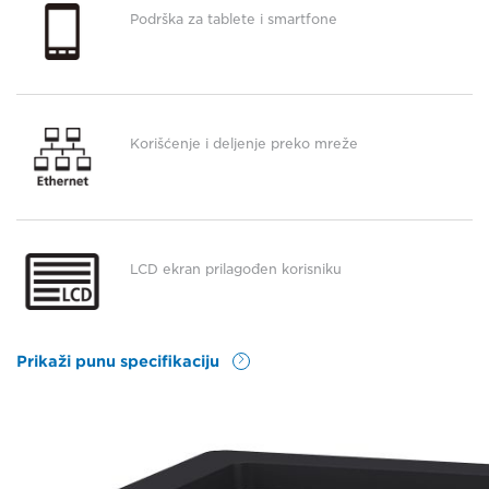
Podrška za tablete i smartfone
Korišćenje i deljenje preko mreže
LCD ekran prilagođen korisniku
Prikaži punu specifikaciju