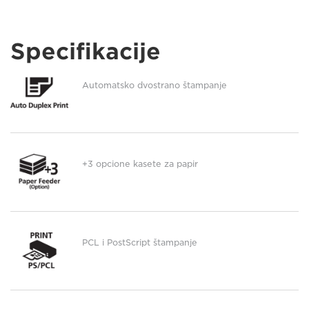
Specifikacije
Automatsko dvostrano štampanje
+3 opcione kasete za papir
PCL i PostScript štampanje