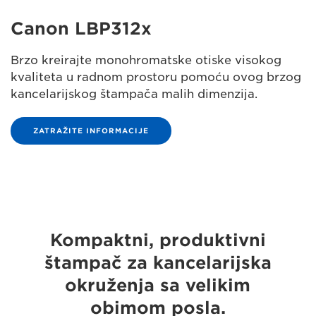
Canon LBP312x
Brzo kreirajte monohromatske otiske visokog
kvaliteta u radnom prostoru pomoću ovog brzog
kancelarijskog štampača malih dimenzija.
ZATRAŽITE INFORMACIJE
Kompaktni, produktivni
štampač za kancelarijska
okruženja sa velikim
obimom posla.