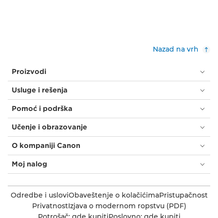
Nazad na vrh
Proizvodi
Usluge i rešenja
Pomoć i podrška
Učenje i obrazovanje
O kompaniji Canon
Moj nalog
Odredbe i uslovi
Obaveštenje o kolačićima
Pristupačnost
Privatnost
Izjava o modernom ropstvu (PDF)
Potrošač: gde kupiti
Poslovno: gde kupiti