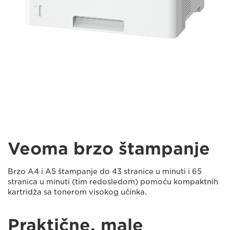
Veoma brzo štampanje
Brzo A4 i A5 štampanje do 43 stranice u minuti i 65
stranica u minuti (tim redosledom) pomoću kompaktnih
kartridža sa tonerom visokog učinka.
Praktične, male