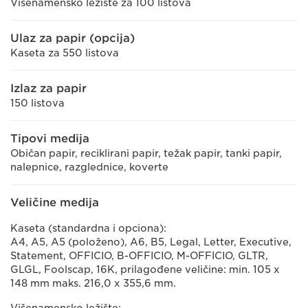
Višenamensko ležište za 100 listova
Ulaz za papir (opcija)
Kaseta za 550 listova
Izlaz za papir
150 listova
Tipovi medija
Običan papir, reciklirani papir, težak papir, tanki papir,
nalepnice, razglednice, koverte
Veličine medija
Kaseta (standardna i opciona):
A4, A5, A5 (položeno), A6, B5, Legal, Letter, Executive,
Statement, OFFICIO, B-OFFICIO, M-OFFICIO, GLTR,
GLGL, Foolscap, 16K, prilagođene veličine: min. 105 x
148 mm maks. 216,0 x 355,6 mm.