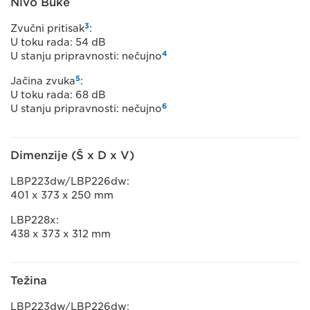
Nivo Buke
3
Zvučni pritisak
:
U toku rada: 54 dB
4
U stanju pripravnosti: nečujno
5
Jačina zvuka
:
U toku rada: 68 dB
6
U stanju pripravnosti: nečujno
Dimenzije (Š x D x V)
LBP223dw/LBP226dw:
401 x 373 x 250 mm
LBP228x:
438 x 373 x 312 mm
Težina
LBP223dw/LBP226dw: