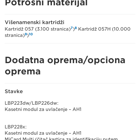
Potrošni materijal
Višenamenski kartridži
7
8
Kartridž 057 (3.100 stranica)
)
Kartridž 057H (10.000
9
10
stranica)
)
Dodatna oprema/opciona
oprema
Stavke
LBP223dw/LBP226dw:
Kasetni modul za uvlačenje – AH1
LBP228x:
Kasetni modul za uvlačenje – AH1
MiCard Multi (čitač kartica za identifikaciju putem