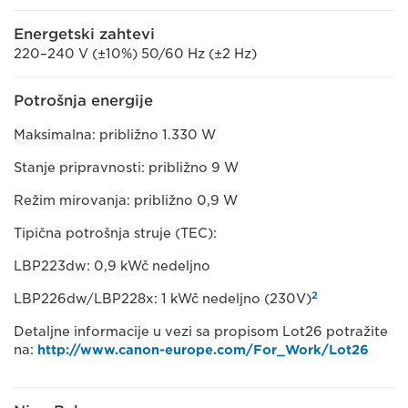
Energetski zahtevi
220–240 V (±10%) 50/60 Hz (±2 Hz)
Potrošnja energije
Maksimalna: približno 1.330 W
Stanje pripravnosti: približno 9 W
Režim mirovanja: približno 0,9 W
Tipična potrošnja struje (TEC):
LBP223dw: 0,9 kWč nedeljno
2
LBP226dw/LBP228x: 1 kWč nedeljno (230V)
Detaljne informacije u vezi sa propisom Lot26 potražite
na:
http://www.canon-europe.com/For_Work/Lot26