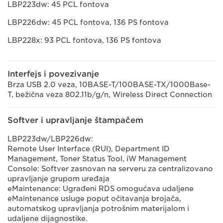
LBP223dw: 45 PCL fontova
LBP226dw: 45 PCL fontova, 136 PS fontova
LBP228x: 93 PCL fontova, 136 PS fontova
Interfejs i povezivanje
Brza USB 2.0 veza, 10BASE-T/100BASE-TX/1000Base-
T, bežična veza 802.11b/g/n, Wireless Direct Connection
Softver i upravljanje štampačem
LBP223dw/LBP226dw:
Remote User Interface (RUI), Department ID
Management, Toner Status Tool, iW Management
Console: Softver zasnovan na serveru za centralizovano
upravljanje grupom uređaja
eMaintenance: Ugrađeni RDS omogućava udaljene
eMaintenance usluge poput očitavanja brojača,
automatskog upravljanja potrošnim materijalom i
udaljene dijagnostike.