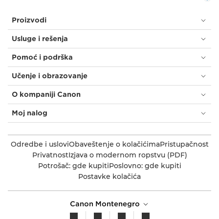
Proizvodi
Usluge i rešenja
Pomoć i podrška
Učenje i obrazovanje
O kompaniji Canon
Moj nalog
Odredbe i uslovi
Obaveštenje o kolačićima
Pristupačnost
Privatnost
Izjava o modernom ropstvu (PDF)
Potrošač: gde kupiti
Poslovno: gde kupiti
Postavke kolačića
Canon Montenegro