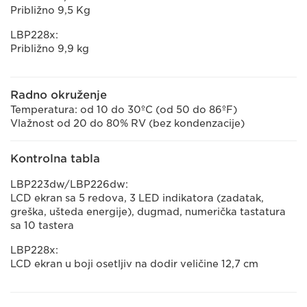
Približno 9,5 Kg
LBP228x:
Približno 9,9 kg
Radno okruženje
Temperatura: od 10 do 30ºC (od 50 do 86ºF)
Vlažnost od 20 do 80% RV (bez kondenzacije)
Kontrolna tabla
LBP223dw/LBP226dw:
LCD ekran sa 5 redova, 3 LED indikatora (zadatak,
greška, ušteda energije), dugmad, numerička tastatura
sa 10 tastera
LBP228x:
LCD ekran u boji osetljiv na dodir veličine 12,7 cm