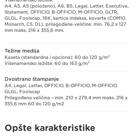
Višenamensko ležište:
A4, A5, A5 (položeno), A6, B5, Legal, Letter, Executive,
Statement, OFFICIO, B-OFFICIO, M-OFFICIO, GLTR,
GLGL, Foolscap, 16K, kartica indeksa, koverte (COM10,
Monarch, C5, DL), prilagođene veličine: min. 76,2 x 127
mm maks. 216 x 355,6 mm.
Težine medija
Kaseta (standardna i opciona): 60 do 120 g/m²
Višenamensko ležište: 60 do 163 g/m²
Dvostrano štampanje
A4, Legal, Letter, OFFICIO, B-OFFICIO, M-OFFICIO,
GLGL, Foolscap
Prilagođena veličina – min. 210 x 279,4 mm maks. 216 x
355,6 mm 60 do 120 g/m2
Opšte karakteristike