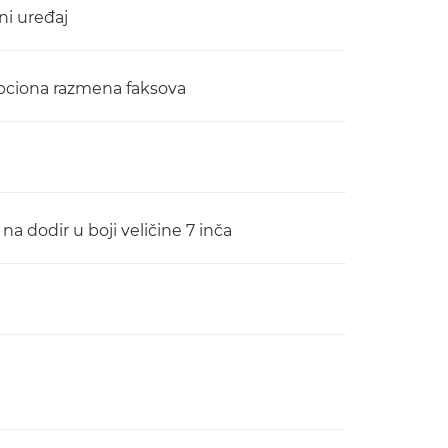
ni uređaj
 opciona razmena faksova
a dodir u boji veličine 7 inča