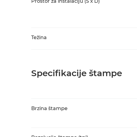
Prostor za instalaciju (Š x D)
Težina
Specifikacije štampe
Brzina štampe