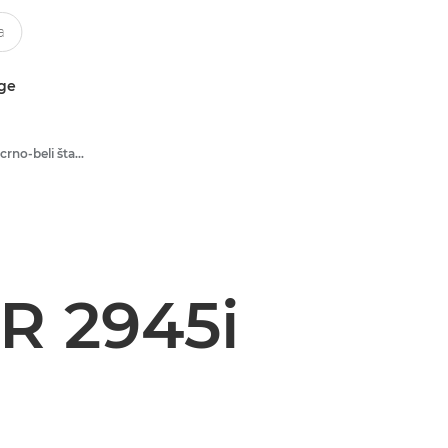
uge
Višefunkcionalni crno-beli štampači
 2945i