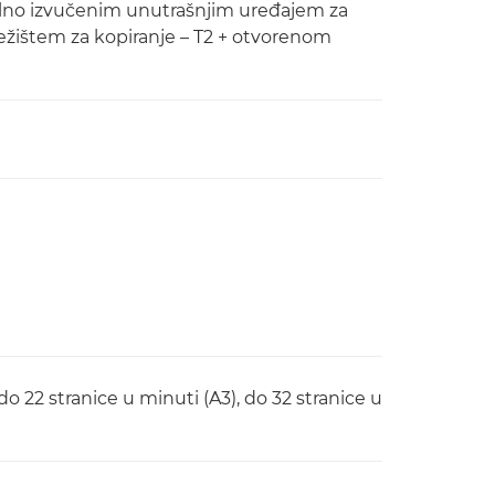
alno izvučenim unutrašnjim uređajem za
žištem za kopiranje – T2 + otvorenom
do 22 stranice u minuti (A3), do 32 stranice u