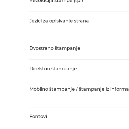
Rezolucija štampe (tpi)
Jezici za opisivanje strana
Dvostrano štampanje
Direktno štampanje
Mobilno štampanje / štampanje iz informa
Fontovi