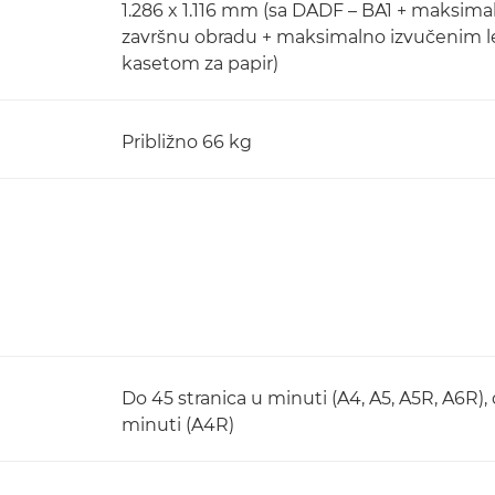
1.286 x 1.116 mm (sa DADF – BA1 + maksim
završnu obradu + maksimalno izvučenim le
kasetom za papir)
Približno 66 kg
Do 45 stranica u minuti (A4, A5, A5R, A6R), 
minuti (A4R)