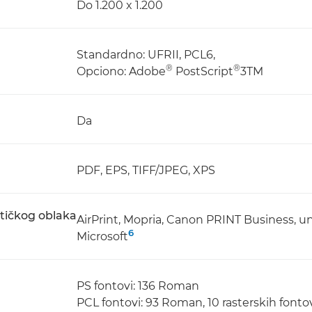
Do 1.200 x 1.200
Standardno: UFRII, PCL6,
®
®
Opciono: Adobe
PostScript
3TM
Da
PDF, EPS, TIFF/JPEG, XPS
tičkog oblaka
AirPrint, Mopria, Canon PRINT Business, u
6
Microsoft
PS fontovi: 136 Roman
PCL fontovi: 93 Roman, 10 rasterskih font