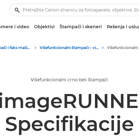
mere i video
Objektivi
Štampači i skeneri
Rešenja i usl
Poslovni štampači i faks mašine
Višefunkcionalni štampači – višenamenski štampači
Višefunkcionalni crno-beli štampači
 imageRUNNER
Specifikacije