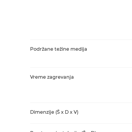
Podržane težine medija
Vreme zagrevanja
Dimenzije (Š x D x V)