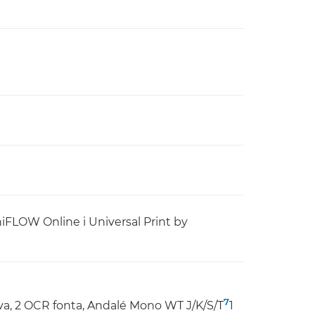
niFLOW Online i Universal Print by
7
ova, 2 OCR fonta, Andalé Mono WT J/K/S/T
1