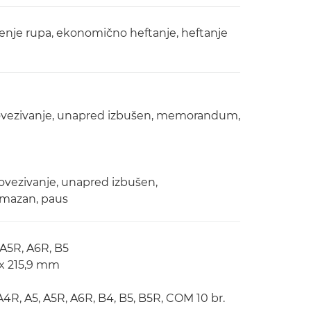
ušenje rupa, ekonomično heftanje, heftanje
za povezivanje, unapred izbušen, memorandum,
povezivanje, unapred izbušen,
emazan, paus
 A5R, A6R, B5
 x 215,9 mm
A4R, A5, A5R, A6R, B4, B5, B5R, COM 10 br.