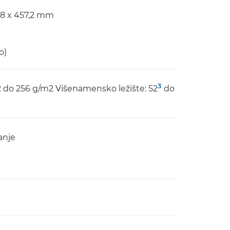
,8 x 457,2 mm
o)
3
 52 do 256 g/m2 Višenamensko ležište: 52
do
anje