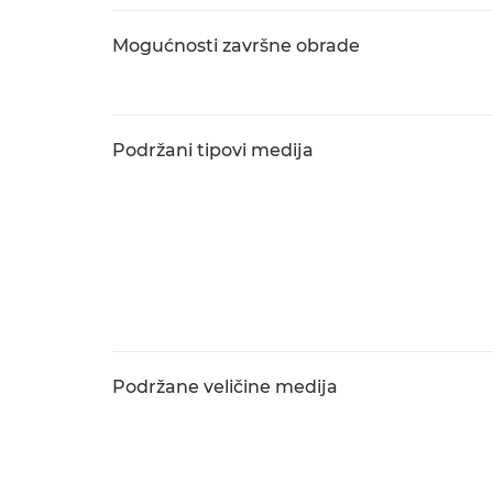
Mogućnosti završne obrade
Podržani tipovi medija
Podržane veličine medija