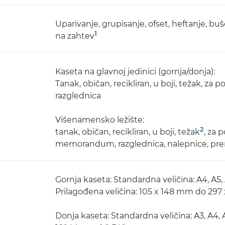
Uparivanje, grupisanje, ofset, heftanje, b
1
na zahtev
Kaseta na glavnoj jedinici (gornja/donja):
Tanak, običan, recikliran, u boji, težak, 
razglednica
Višenamensko ležište:
2
tanak, običan, recikliran, u boji, težak
, za 
memorandum, razglednica, nalepnice, pr
Gornja kaseta: Standardna veličina: A4, A5,
Prilagođena veličina: 105 x 148 mm do 297
Donja kaseta: Standardna veličina: A3, A4, 