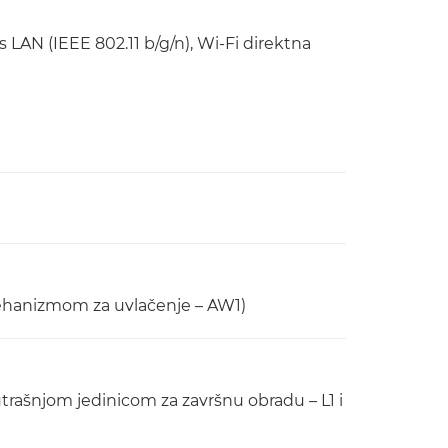
LAN (IEEE 802.11 b/g/n), Wi-Fi direktna
mehanizmom za uvlačenje – AW1)
rašnjom jedinicom za završnu obradu – L1 i