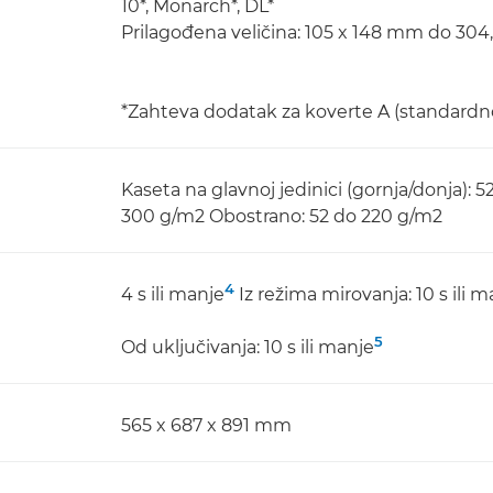
10*, Monarch*, DL*
Prilagođena veličina: 105 x 148 mm do 304
*Zahteva dodatak za koverte A (standardn
Kaseta na glavnoj jedinici (gornja/donja):
300 g/m2 Obostrano: 52 do 220 g/m2
4
4 s ili manje
Iz režima mirovanja: 10 s ili m
5
Od uključivanja: 10 s ili manje
565 x 687 x 891 mm