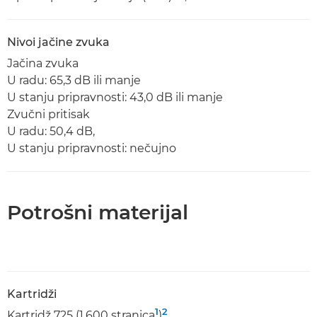
Nivoi jačine zvuka
Jačina zvuka
U radu: 65,3 dB ili manje
U stanju pripravnosti: 43,0 dB ili manje
Zvučni pritisak
U radu: 50,4 dB,
U stanju pripravnosti: nečujno
Potrošni materijal
Kartridži
1
2
Kartridž 725 (1.600 stranica
)