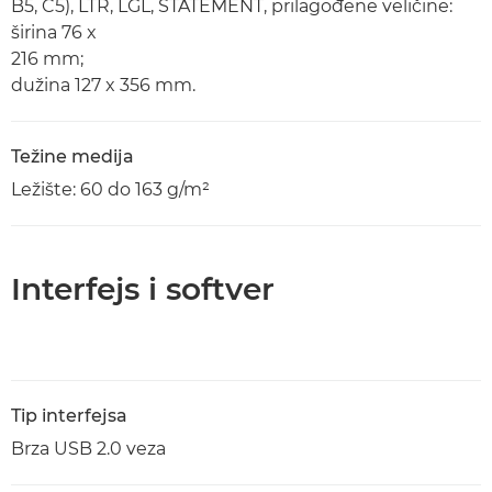
B5, C5), LTR, LGL, STATEMENT, prilagođene veličine:
širina 76 x
216 mm;
dužina 127 x 356 mm.
Težine medija
Ležište: 60 do 163 g/m²
Interfejs i softver
Tip interfejsa
Brza USB 2.0 veza