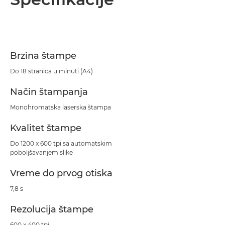
Specifikacije
Podrška
Brzina štampe
Preuzimanje PDF-a
Do 18 stranica u minuti (A4)
Način štampanja
Monohromatska laserska štampa
Kvalitet štampe
Do 1200 x 600 tpi sa automatskim
poboljšavanjem slike
Vreme do prvog otiska
7,8 s
Rezolucija štampe
600 x 400 tpi