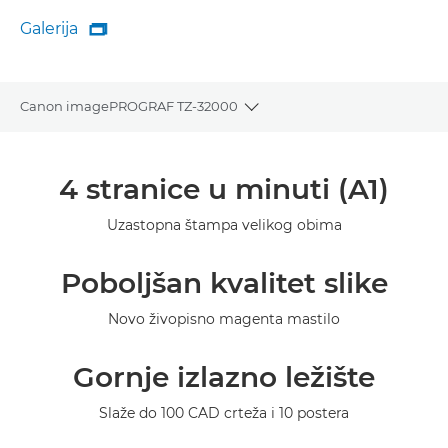
Galerija

Galerija
Canon imagePROGRAF TZ-32000
Toggle breadcrumbs
Pregled
4 stranice u minuti (A1)
Specifikacije
Uzastopna štampa velikog obima
Galerija
Poboljšan kvalitet slike
Podrška
Novo živopisno magenta mastilo
Gornje izlazno ležište
Slaže do 100 CAD crteža i 10 postera