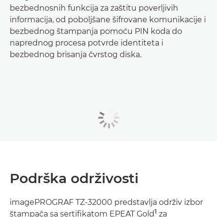
bezbednosnih funkcija za zaštitu poverljivih
informacija, od poboljšane šifrovane komunikacije i
bezbednog štampanja pomoću PIN koda do
naprednog procesa potvrde identiteta i
bezbednog brisanja čvrstog diska.
Podrška održivosti
imagePROGRAF TZ-32000 predstavlja održiv izbor
1
štampača sa sertifikatom EPEAT Gold
za