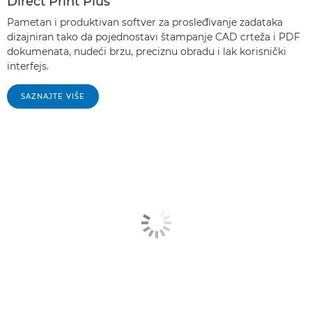
Direct Print Plus
Pametan i produktivan softver za prosleđivanje zadataka
dizajniran tako da pojednostavi štampanje CAD crteža i PDF
dokumenata, nudeći brzu, preciznu obradu i lak korisnički
interfejs.
SAZNAJTE VIŠE