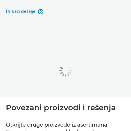
Prikaži detalje

Povezani proizvodi i rešenja
Otkrijte druge proizvode iz asortimana