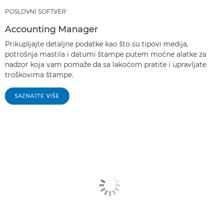
POSLOVNI SOFTVER
Accounting Manager
Prikupljajte detaljne podatke kao što su tipovi medija,
potrošnja mastila i datumi štampe putem moćne alatke za
nadzor koja vam pomaže da sa lakoćom pratite i upravljate
troškovima štampe.
SAZNAJTE VIŠE