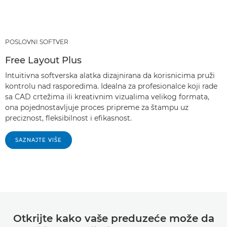
POSLOVNI SOFTVER
Free Layout Plus
Intuitivna softverska alatka dizajnirana da korisnicima pruži
kontrolu nad rasporedima. Idealna za profesionalce koji rade
sa CAD crtežima ili kreativnim vizualima velikog formata,
ona pojednostavljuje proces pripreme za štampu uz
preciznost, fleksibilnost i efikasnost.
SAZNAJTE VIŠE
Otkrijte kako vaše preduzeće može da