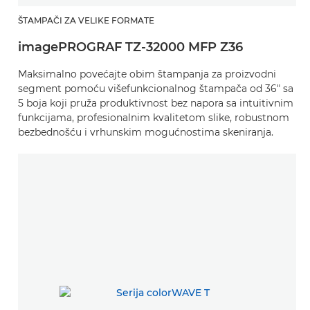
ŠTAMPAČI ZA VELIKE FORMATE
imagePROGRAF TZ-32000 MFP Z36
Maksimalno povećajte obim štampanja za proizvodni
segment pomoću višefunkcionalnog štampača od 36" sa
5 boja koji pruža produktivnost bez napora sa intuitivnim
funkcijama, profesionalnim kvalitetom slike, robustnom
bezbednošću i vrhunskim mogućnostima skeniranja.