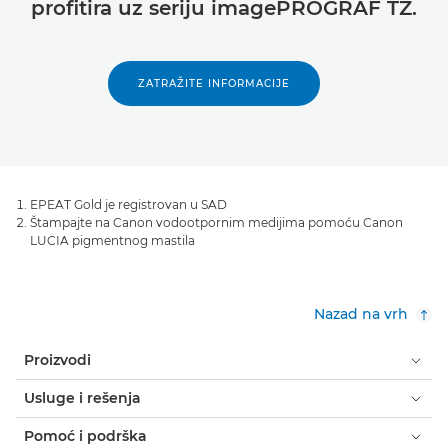
profitira uz seriju imagePROGRAF TZ.
ZATRAŽITE INFORMACIJE
EPEAT Gold je registrovan u SAD
Štampajte na Canon vodootpornim medijima pomoću Canon
LUCIA pigmentnog mastila
Nazad na vrh
Proizvodi
Usluge i rešenja
Pomoć i podrška