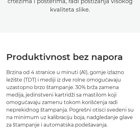
crtežima i posterima, radi postizanja visokog
kvaliteta slike.
Produktivnost bez napora
Brzina od 4 stranice u minuti (A1), gornje izlazno
ležište (TDT) i mediji iz dve rolne omogućavaju
uzastopno brzo štampanje. 30% brža zamena
medija, jedinstveni kartridži sa mastilom koji
omogućavaju zamenu tokom korišćenja radi
neprekidnog štampanja. Pogrešni otisci svedeni su
na minimum uz kalibraciju boja, nadgledanje glave
za štampanje i automatska podešavanja.