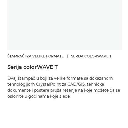
ŠTAMPAČI ZA VELIKE FORMATE
|
SERIJA COLORWAVE T
Serija colorWAVE T
Ovaj štampač u boji za velike formate sa dokazanom
tehnologijom CrystalPoint za CAD/GIS, tehničke
dokumente i postere pruža rešenje na koje možete da se
oslonite u godinama koje slede.