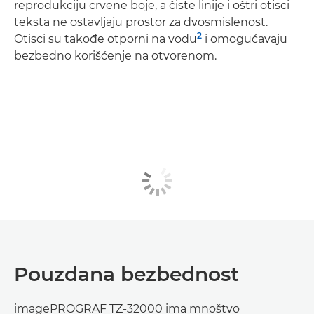
reprodukciju crvene boje, a čiste linije i oštri otisci
teksta ne ostavljaju prostor za dvosmislenost.
2
Otisci su takođe otporni na vodu
i omogućavaju
bezbedno korišćenje na otvorenom.
Pouzdana bezbednost
imagePROGRAF TZ-32000 ima mnoštvo