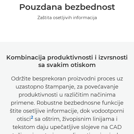
Pouzdana bezbednost
Zaštita osetljivih informacija
Kombinacija produktivnosti i izvrsnosti
sa svakim otiskom
Održite besprekoran proizvodni proces uz
uzastopno štampanje, za povećavanje
produktivnosti u različitim načinima
primene. Robustne bezbednosne funkcije
štite osetljive informacije, dok vodootporni
2
otisci
sa oštrim, živopisnim linijama i
tekstom daju upečatljive slojeve na CAD