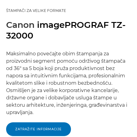
ŠTAMPAČI ZA VELIKE FORMATE
Canon
imagePROGRAF TZ-
32000
Maksimalno povećajte obim štampanja za
proizvodni segment pomoću održivog štampača
od 36" sa 5 boja koji pruža produktivnost bez
napora sa intuitivnim funkcijama, profesionalnim
kvalitetom slike i robustnom bezbednošću.
Osmišljen je za velike korporativne kancelarije,
državne organe i dobavljače usluga štampe u
sektoru arhitekture, inženjeringa, građevinarstva i
upravljanja.
ZATRAŽITE INFORMACIJE