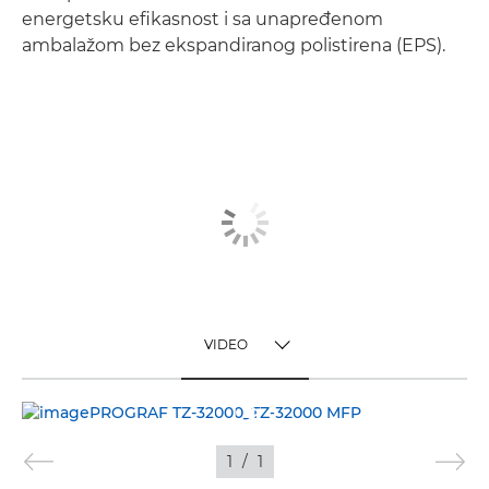
energetsku efikasnost i sa unapređenom
ambalažom bez ekspandiranog polistirena (EPS).
VIDEO
TOGGLE MENU
VIDEO
1
/
1
SLIKE