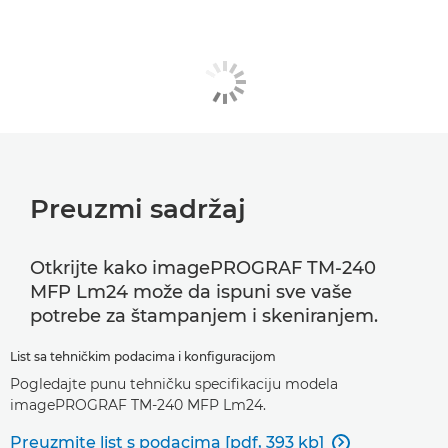
Preuzmi sadržaj
Otkrijte kako imagePROGRAF TM-240
MFP Lm24 može da ispuni sve vaše
potrebe za štampanjem i skeniranjem.
List sa tehničkim podacima i konfiguracijom
Pogledajte punu tehničku specifikaciju modela
imagePROGRAF TM-240 MFP Lm24.
Preuzmite list s podacima [pdf, 393 kb]
