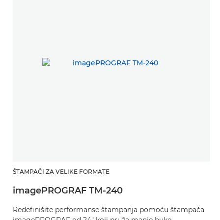
ŠTAMPAČI ZA VELIKE FORMATE
imagePROGRAF TM-240
Redefinišite performanse štampanja pomoću štampača
imagePROGRAF od 24" koji pruža manje buke,