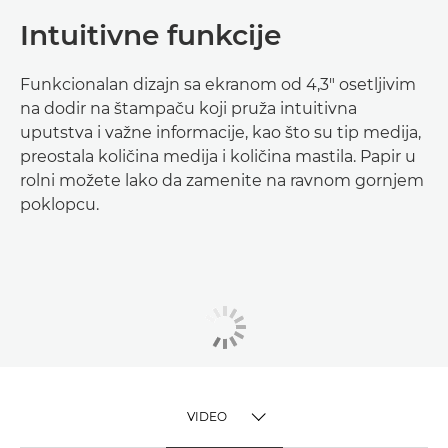
Intuitivne funkcije
Funkcionalan dizajn sa ekranom od 4,3" osetljivim
na dodir na štampaču koji pruža intuitivna
uputstva i važne informacije, kao što su tip medija,
preostala količina medija i količina mastila. Papir u
rolni možete lako da zamenite na ravnom gornjem
poklopcu.
VIDEO
TOGGLE MENU