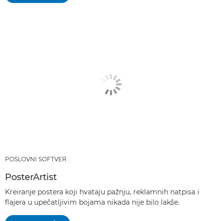
POSLOVNI SOFTVER
PosterArtist
Kreiranje postera koji hvataju pažnju, reklamnih natpisa i
flajera u upečatljivim bojama nikada nije bilo lakše.