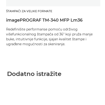
ŠTAMPAČI ZA VELIKE FORMATE
imagePROGRAF TM-340 MFP Lm36
Redefinišite performanse pomoću održivog
višefunkcionalnog štampača od 36" koji pruža manje
buke, intuitivnije funkcije, sjajan kvalitet štampe i
ugrađene mogućnosti za skeniranje.
Dodatno istražite