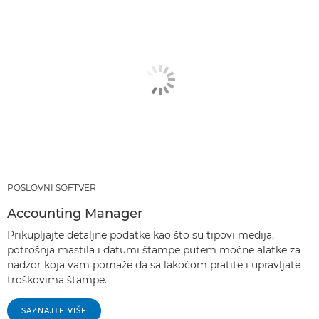
POSLOVNI SOFTVER
Accounting Manager
Prikupljajte detaljne podatke kao što su tipovi medija,
potrošnja mastila i datumi štampe putem moćne alatke za
nadzor koja vam pomaže da sa lakoćom pratite i upravljate
troškovima štampe.
SAZNAJTE VIŠE