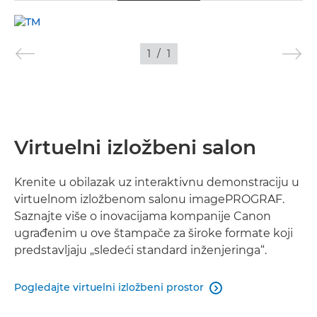
VIDEO
1
/
1
SLIKE
Virtuelni izložbeni salon
Krenite u obilazak uz interaktivnu demonstraciju u
virtuelnom izložbenom salonu imagePROGRAF.
Saznajte više o inovacijama kompanije Canon
ugrađenim u ove štampače za široke formate koji
predstavljaju „sledeći standard inženjeringa“.
Pogledajte virtuelni izložbeni prostor
