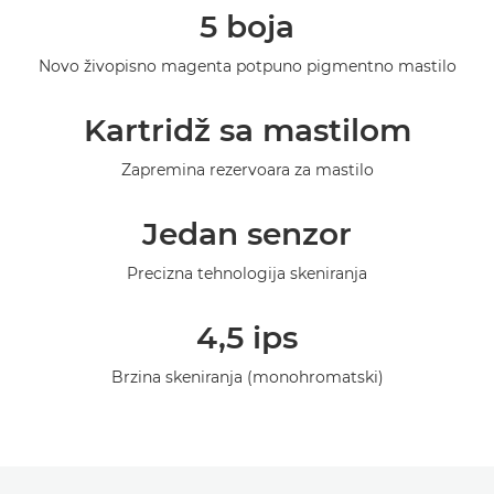
5 boja
Specifikacije
Novo živopisno magenta potpuno pigmentno mastilo
Galerija
Kartridž sa mastilom
Podrška
Zapremina rezervoara za mastilo
Jedan senzor
Precizna tehnologija skeniranja
4,5 ips
Brzina skeniranja (monohromatski)