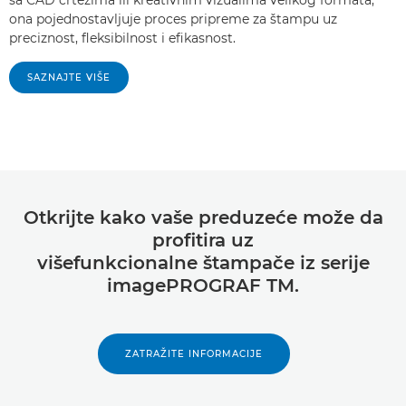
ona pojednostavljuje proces pripreme za štampu uz
preciznost, fleksibilnost i efikasnost.
SAZNAJTE VIŠE
Otkrijte kako vaše preduzeće može da
profitira uz
višefunkcionalne štampače iz serije
imagePROGRAF TM.
ZATRAŽITE INFORMACIJE