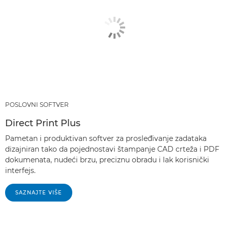
POSLOVNI SOFTVER
Direct Print Plus
Pametan i produktivan softver za prosleđivanje zadataka
dizajniran tako da pojednostavi štampanje CAD crteža i PDF
dokumenata, nudeći brzu, preciznu obradu i lak korisnički
interfejs.
SAZNAJTE VIŠE