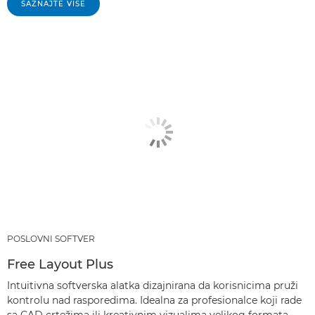
SAZNAJTE VIŠE
POSLOVNI SOFTVER
Free Layout Plus
Intuitivna softverska alatka dizajnirana da korisnicima pruži
kontrolu nad rasporedima. Idealna za profesionalce koji rade
sa CAD crtežima ili kreativnim vizualima velikog formata,