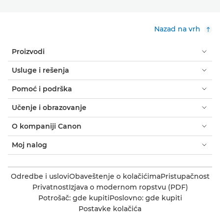
Nazad na vrh
Proizvodi
Usluge i rešenja
Pomoć i podrška
Učenje i obrazovanje
O kompaniji Canon
Moj nalog
Odredbe i uslovi
Obaveštenje o kolačićima
Pristupačnost
Privatnost
Izjava o modernom ropstvu (PDF)
Potrošač: gde kupiti
Poslovno: gde kupiti
Postavke kolačića