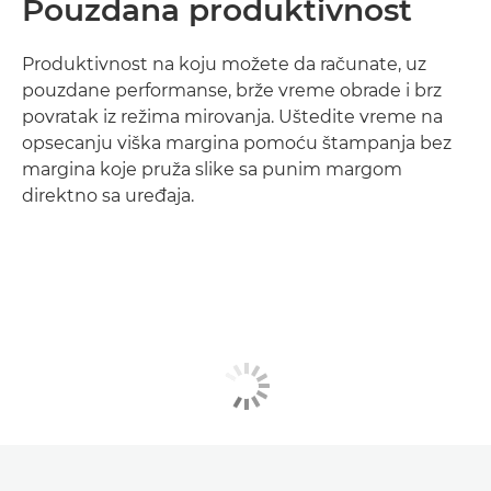
Pouzdana produktivnost
Produktivnost na koju možete da računate, uz
pouzdane performanse, brže vreme obrade i brz
povratak iz režima mirovanja. Uštedite vreme na
opsecanju viška margina pomoću štampanja bez
margina koje pruža slike sa punim margom
direktno sa uređaja.