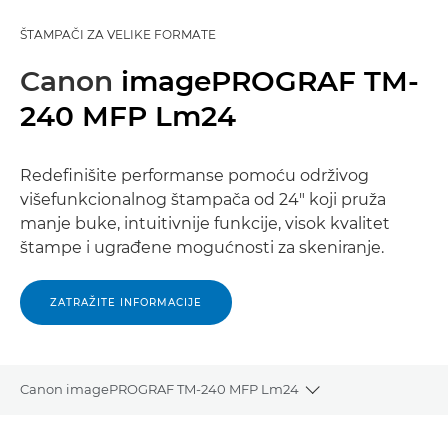
ŠTAMPAČI ZA VELIKE FORMATE
Canon
imagePROGRAF TM-
240 MFP Lm24
Redefinišite performanse pomoću održivog
višefunkcionalnog štampača od 24" koji pruža
manje buke, intuitivnije funkcije, visok kvalitet
štampe i ugrađene mogućnosti za skeniranje.
ZATRAŽITE INFORMACIJE
Canon imagePROGRAF TM-240 MFP Lm24
Toggle breadcrum
Pregled