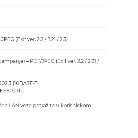
 JPEG (Exif ver. 2.2 / 2.21 / 2.3)
mpanje) – PDF/JPEG (Exif ver. 2.2 / 2.21 /
802.3 (10BASE-T)
IEEE802.11b
ične LAN veze potražite u korisničkom