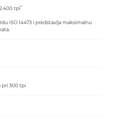
*
2.400 tpi
ardu ISO 14473 i predstavlja maksimalnu
ata.
 pri 300 tpi