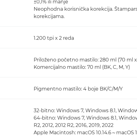
±0,1% ili manje
Neophodna korisnička korekcija. Štampars
korekcijama.
1.200 tpi x 2 reda
Priloženo početno mastilo: 280 ml (70 ml x 
Komercijalno mastilo: 70 ml (BK, C, M, Y)
Pigmentno mastilo: 4 boje BK/C/M/Y
32-bitno: Windows 7, Windows 8.1, Windo
64-bitno: Windows 7, Windows 8.1, Windo
R2, 2012, 2012 R2, 2016, 2019, 2022
Apple Macintosh: macOS 10.14.6～macOS 1