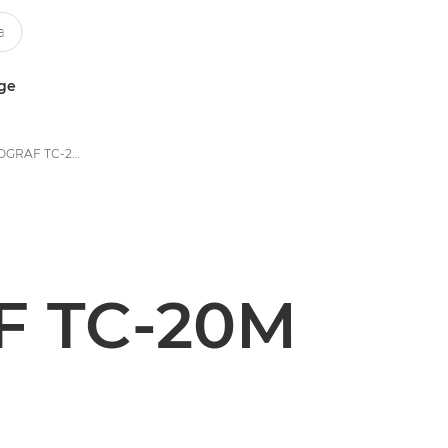
uge
Canon imagePROGRAF TC-20M | Štampači za velike formate – Specifikacije
F TC-20M