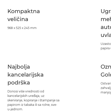
Kompaktna
Ugr
veličina
meh
aut
968 x 525 x 245 mm
uvl
Uzast
papira 
Najbolja
Ozn
kancelarijska
Gol
podrška
Ostvari
zahval
Donosi više vrednosti od
manjoj
kancelarijskih uređaja, uz
skeniranje, kopiranje i štampanje sa
papirom iz tabaka ili sa rolne, sve-
u-jednom.