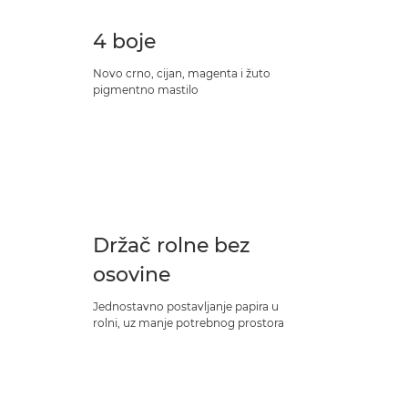
4 boje
Novo crno, cijan, magenta i žuto
pigmentno mastilo
Držač rolne bez
osovine
Jednostavno postavljanje papira u
rolni, uz manje potrebnog prostora