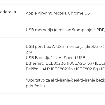
 zadataka
Apple AirPrint, Mopria, Chrome OS
1
USB memorija (direktno štampanje)
: PDF,
USB port tipa A: USB memorija (direktno šta
2.3)
USB B priključak: Hi-Speed USB
Ethernet: IEEE802.3u (100BASE-TX) / IEEE
*
Bežični LAN
: IEEE802.11n / IEEE802.11g / 
*Uputstvo za aktiviranje/deaktiviranje bež
priručniku