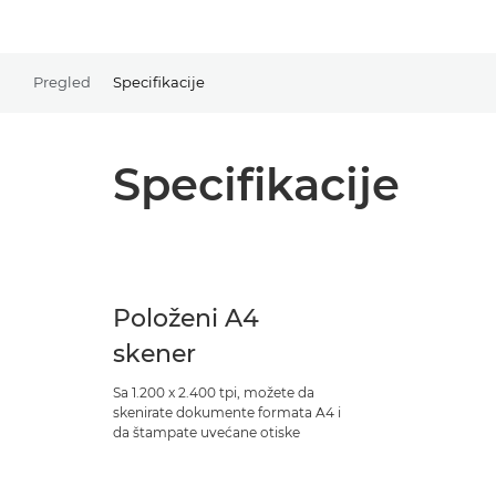
Pregled
Specifikacije
Specifikacije
Položeni A4
skener
Sa 1.200 x 2.400 tpi, možete da
skenirate dokumente formata A4 i
da štampate uvećane otiske