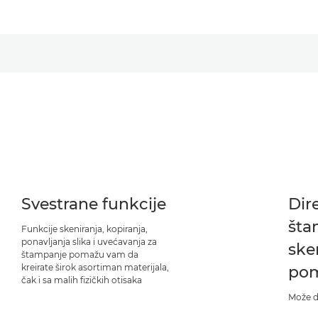
Svestrane funkcije
Dir
šta
Funkcije skeniranja, kopiranja,
ponavljanja slika i uvećavanja za
ske
štampanje pomažu vam da
kreirate širok asortiman materijala,
pom
čak i sa malih fizičkih otisaka
Može d