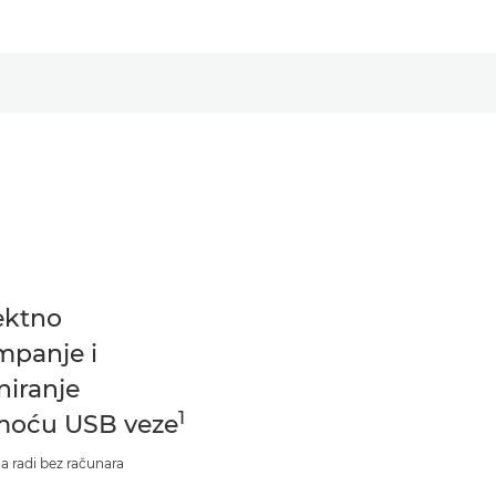
ektno
mpanje i
niranje
1
oću USB veze
a radi bez računara