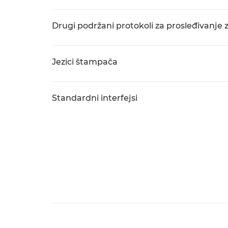
Drugi podržani protokoli za prosleđivanje
Jezici štampača
Standardni interfejsi