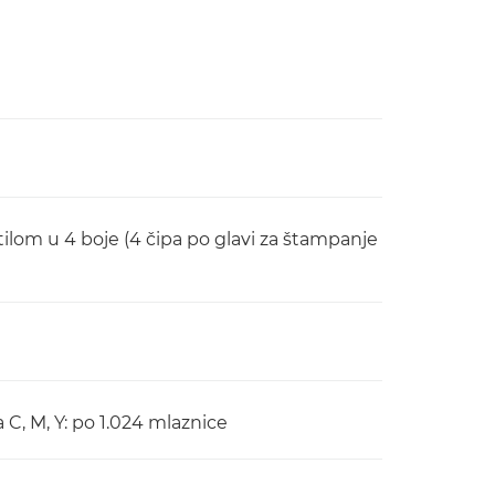
lom u 4 boje (4 čipa po glavi za štampanje
 C, M, Y: po 1.024 mlaznice