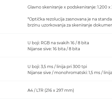
Glavno skeniranje x podskeniranje: 1.200 x 
*Optička rezolucija zasnovana je na stand
brzinu uzorkovanja za skeniranje dokumen
U boji: RGB na svakih 16 / 8 bita
Nijanse sive: 16 bita / 8 bita
U boji: 3,5 ms / linija pri 300 tpi
Nijanse sive / monohromatski: 1,5 ms / linija
A4 / LTR (216 x 297 mm)