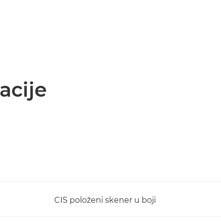
acije
CIS položeni skener u boji