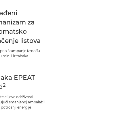
ađeni
anizam za
omatsko
ačenje listova
opno štampanje između
u rolni i iz tabaka
aka EPEAT
2
d
te ciljeve održivosti
jujući smanjenoj ambalaži i
 potrošnji energije