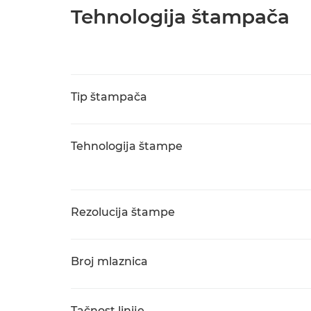
Tehnologija štampača
Tip štampača
Tehnologija štampe
Rezolucija štampe
Broj mlaznica
Tačnost linije