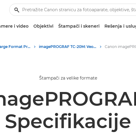
mere i video
Objektivi
Štampači i skeneri
Rešenja i usl
High-Quality Large Format Printers for CAD/GIS and Stunning Graphics
imagePROGRAF TC-20M: Veoma kvalitetno štampanje na velikim formatima
Štampači za velike formate
magePROGRA
Specifikacije