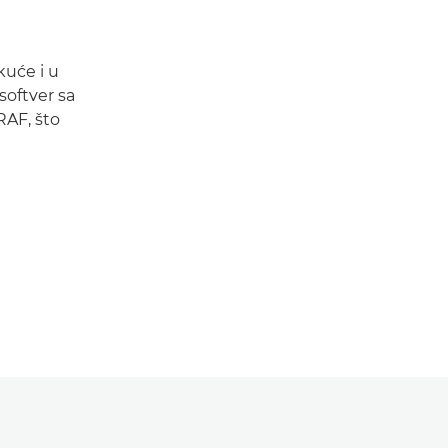
kuće i u
softver sa
AF, što