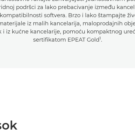
bridnoj podršci za lako prebacivanje između kancel
ompatibilnosti softvera. Brzo i lako štampajte živ
materijale iz malih kancelarija, maloprodajnih obje
k i iz kućne kancelarije, pomoću kompaktnog uređ
1
sertifikatom EPEAT Gold
.
sok