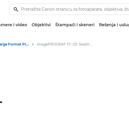
mere i video
Objektivi
Štampači i skeneri
Rešenja i usl
High-Quality Large Format Printers for CAD/GIS and Stunning Graphics
imagePROGRAF TC-20: Svestrano štampanje na velikim formatima
-