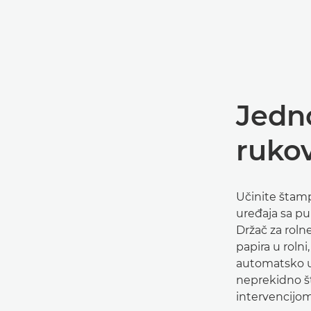
Jedn
ruko
Učinite štam
uređaja sa pu
Držač za roln
papira u roln
automatsko u
neprekidno š
intervencijom