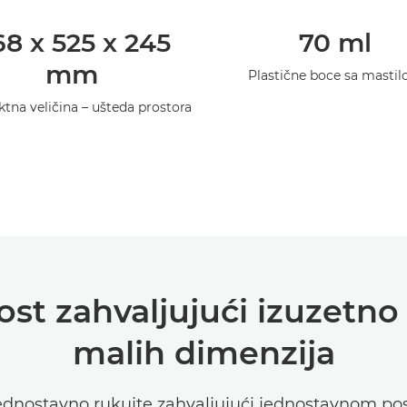
8 x 525 x 245
70 ml
mm
Plastične boce sa masti
na veličina – ušteda prostora
ost zahvaljujući izuzetn
malih dimenzija
dnostavno rukujte zahvaljujući jednostavnom pos