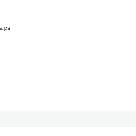
e
, pa