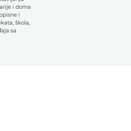
arije i doma
opisne i
kata, škola,
aja sa