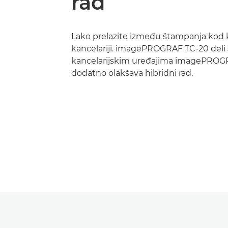
rad
Lako prelazite između štampanja kod 
kancelariji. imagePROGRAF TC-20 deli 
kancelarijskim uređajima imagePROGR
dodatno olakšava hibridni rad.