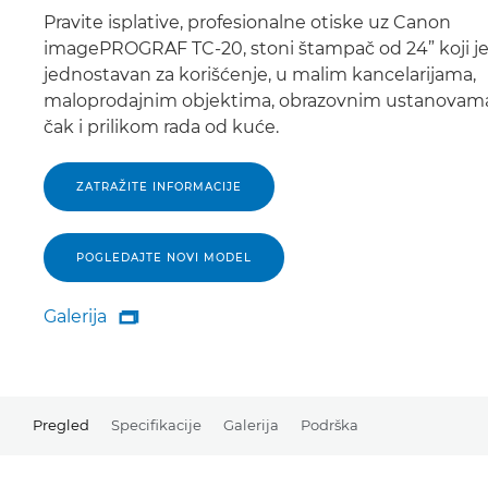
Pravite isplative, profesionalne otiske uz Canon
imagePROGRAF TC-20, stoni štampač od 24” koji j
jednostavan za korišćenje, u malim kancelarijama,
maloprodajnim objektima, obrazovnim ustanovama
čak i prilikom rada od kuće.
ZATRAŽITE INFORMACIJE
POGLEDAJTE NOVI MODEL
Galerija

Galerija
Pregled
Specifikacije
Galerija
Podrška