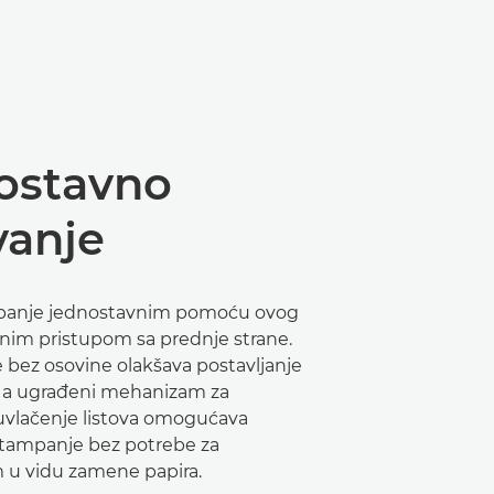
ostavno
vanje
panje jednostavnim pomoću ovog
nim pristupom sa prednje strane.
e bez osovine olakšava postavljanje
i, a ugrađeni mehanizam za
vlačenje listova omogućava
tampanje bez potrebe za
 u vidu zamene papira.