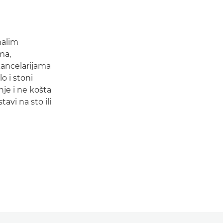
malim
ma,
ancelarijama
 i stoni
nje i ne košta
vi na sto ili