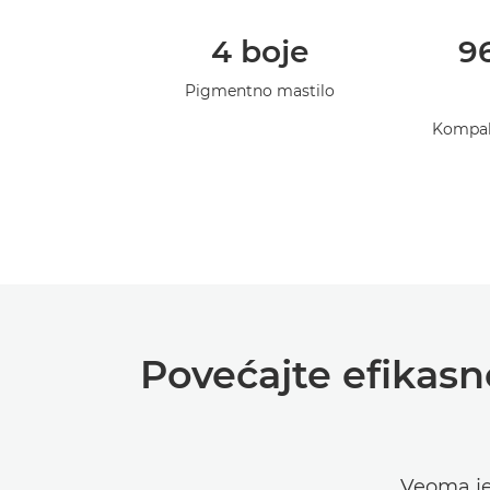
4 boje
96
Pigmentno mastilo
Kompakt
Povećajte efikasn
Veoma je