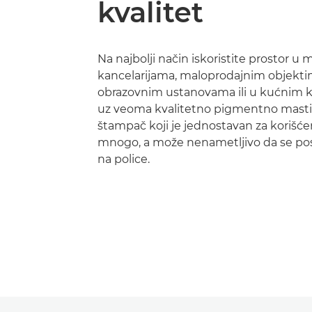
kvalitet
Na najbolji način iskoristite prostor u 
kancelarijama, maloprodajnim objekti
obrazovnim ustanovama ili u kućnim k
uz veoma kvalitetno pigmentno mastilo
štampač koji je jednostavan za korišće
mnogo, a može nenametljivo da se posta
na police.