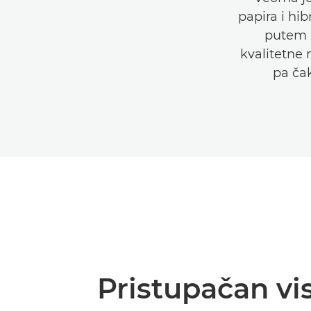
papira i hi
putem k
kvalitetne 
pa ča
Pristupačan vi