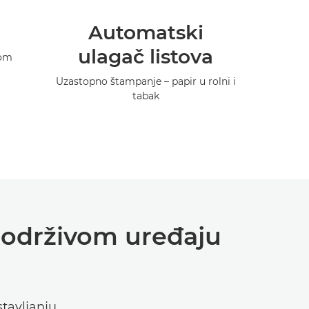
Automatski
ulagač listova
lom
Uzastopno štampanje – papir u rolni i
tabak
o održivom uređaju
tavljanju