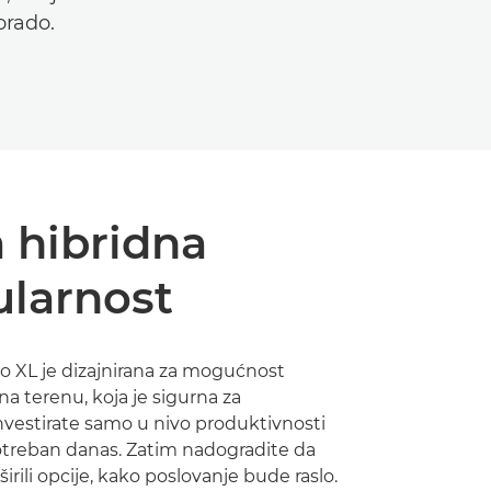
orado.
 hibridna
larnost
do XL je dizajnirana za mogućnost
a terenu, koja je sigurna za
vestirate samo u nivo produktivnosti
otreban danas. Zatim nadogradite da
širili opcije, kako poslovanje bude raslo.