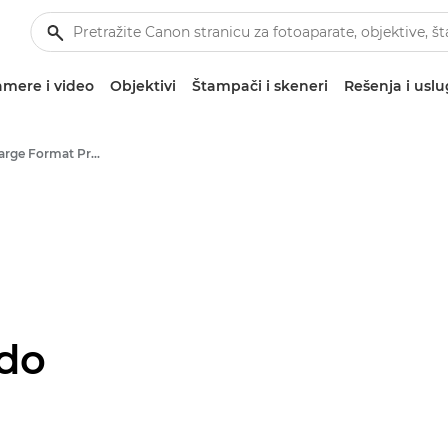
mere i video
Objektivi
Štampači i skeneri
Rešenja i usl
High-Quality Large Format Printers for CAD/GIS and Stunning Graphics
ado