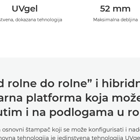
UVgel
52 mm
stvena, dokazana tehnologija
Maksimalna debljina
 rolne do rolne” i hibrid
arna platforma koja može
utim i na podlogama u rol
n osnovni štampač koji se može konfigurisati i nad
ovna tehnologija je jedinstvena tehnologija UVgel,