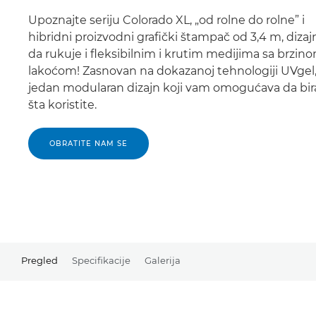
Upoznajte seriju Colorado XL, „od rolne do rolne” i
hibridni proizvodni grafički štampač od 3,4 m, dizaj
da rukuje i fleksibilnim i krutim medijima sa brzino
lakoćom! Zasnovan na dokazanoj tehnologiji UVgel
jedan modularan dizajn koji vam omogućava da bir
šta koristite.
OBRATITE NAM SE
Pregled
Specifikacije
Galerija