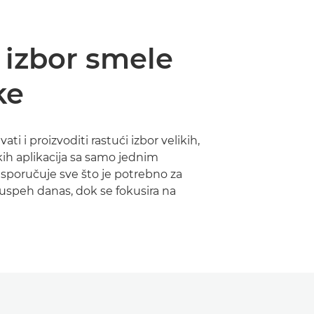
 izbor smele
ke
ati i proizvoditi rastući izbor velikih,
kih aplikacija sa samo jednim
sporučuje sve što je potrebno za
uspeh danas, dok se fokusira na