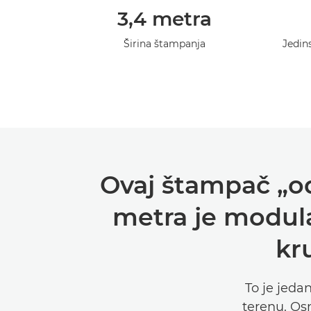
3,4 metra
Širina štampanja
Jedin
Ovaj štampač „od
metra je modul
kr
To je jeda
terenu. Osn