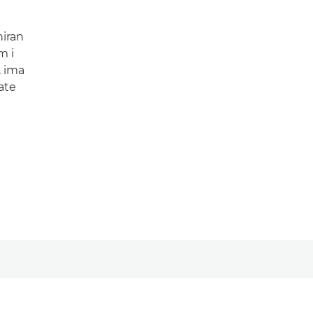
niran
m i
, ima
ate