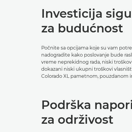
Investicija sig
za budućnost
Počnite sa opcijama koje su vam potr
nadogradite kako poslovanje bude ras
vreme neprekidnog rada, niski troškovi
dokazani niski ukupni troškovi vlasništ
Colorado XL pametnom, pouzdanom in
Podrška napor
za održivost