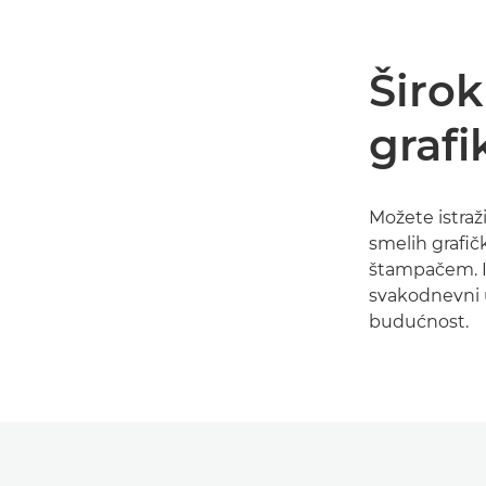
Širok
grafi
Možete istraživ
smelih grafič
štampačem. I
svakodnevni 
budućnost.