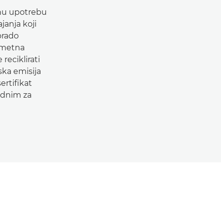
nu upotrebu
janja koji
orado
ametna
reciklirati
ska emisija
ertifikat
dnim za