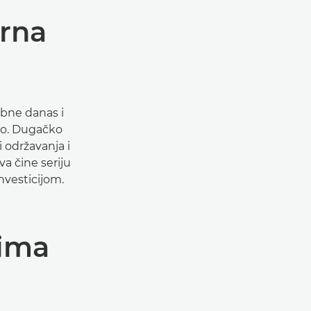
urna
ebne danas i
lo. Dugačko
 održavanja i
va čine seriju
vesticijom.
ima