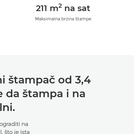
2
211 m
na sat
Maksimalna brzina štampe
ni štampač od 3,4
 da štampa i na
ni.
ograditi na
 što je ista