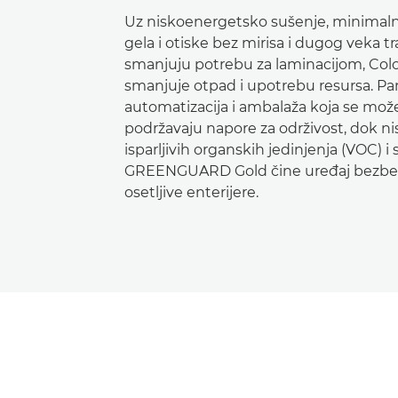
Uz niskoenergetsko sušenje, minimal
gela i otiske bez mirisa i dugog veka tra
smanjuju potrebu za laminacijom, Col
smanjuje otpad i upotrebu resursa. P
automatizacija i ambalaža koja se može 
podržavaju napore za održivost, dok ni
isparljivih organskih jedinjenja (VOC) i s
GREENGUARD Gold čine uređaj bezbe
osetljive enterijere.