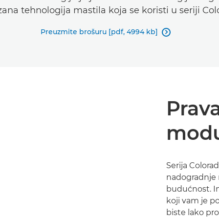
ana tehnologija mastila koja se koristi u seriji Col
Preuzmite brošuru [pdf, 4994 kb]

Prava
modu
Serija Colora
nadogradnje n
budućnost. In
koji vam je p
biste lako pro