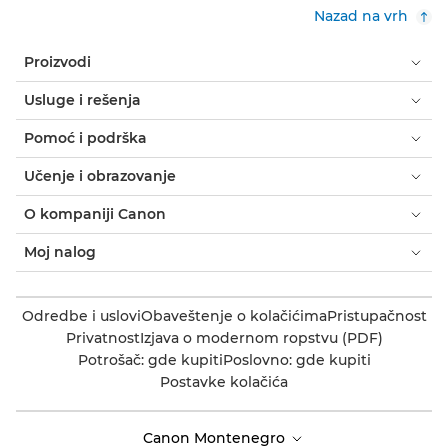
Nazad na vrh
Proizvodi
Usluge i rešenja
Pomoć i podrška
Učenje i obrazovanje
O kompaniji Canon
Moj nalog
Odredbe i uslovi
Obaveštenje o kolačićima
Pristupačnost
Privatnost
Izjava o modernom ropstvu (PDF)
Potrošač: gde kupiti
Poslovno: gde kupiti
Postavke kolačića
Canon Montenegro