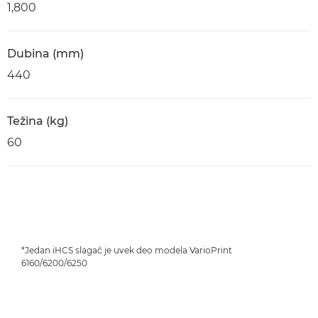
1,800
Dubina (mm)
440
Težina (kg)
60
*Jedan iHCS slagač je uvek deo modela VarioPrint
6160/6200/6250