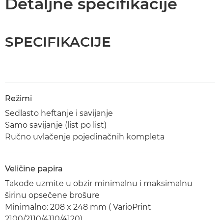
Detaljne specifikacije
SPECIFIKACIJE
Režimi
Sedlasto heftanje i savijanje
Samo savijanje (list po list)
Ručno uvlačenje pojedinačnih kompleta
Veličine papira
Takođe uzmite u obzir minimalnu i maksimalnu
širinu opsečene brošure
Minimalno: 208 x 248 mm ( VarioPrint
2100/2110/4110/4120)