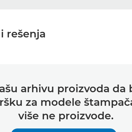
i rešenja
ašu arhivu proizvoda da b
dršku za modele štampača 
više ne proizvode.