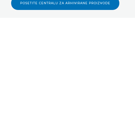
POSETITE CENTRALU ZA ARHIVIRANE PROIZVODE
Pomoć i podrška
Učenje i obrazovanje
Upravljački programi
Priče
Softver
Saveti i tehnike
Priručnici
Infobank
Firmver
Profesionalne priče
Najčešća pitanja
Ambasadori
Servis i popravka
Događaji
Bezbednost proizvoda
Poslovni uvidi
Obratite se korisničkoj