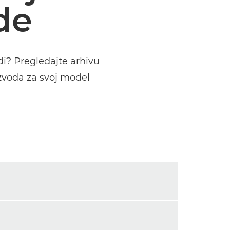
de
odi? Pregledajte arhivu
zvoda za svoj model