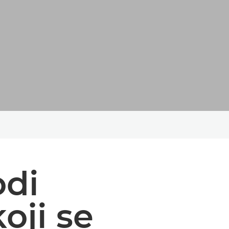
odi
oji se