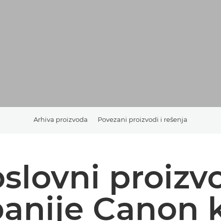
Arhiva proizvoda
Povezani proizvodi i rešenja
slovni proizv
nije Canon k