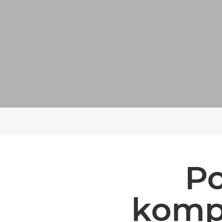
Po
kompa