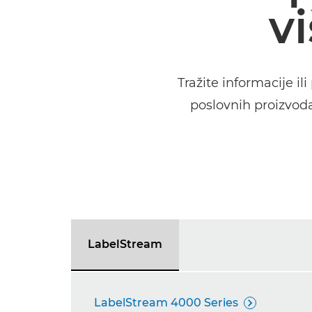
v
Tražite informacije il
poslovnih proizvod
LabelStream
LabelStream 4000 Series
