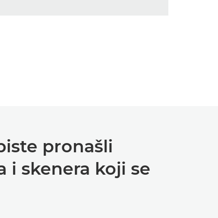
iste pronašli
i skenera koji se