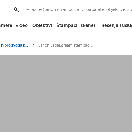
mere i video
Objektivi
Štampači i skeneri
Rešenja i usl
Arhiva poslovnih proizvoda koji se više ne proizvode
Canon LabelStream štampači koji se više ne proizvode