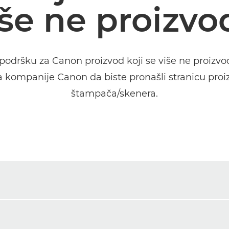
iše ne proizvo
i podršku za Canon proizvod koji se više ne proizv
a kompanije Canon da biste pronašli stranicu proi
štampača/skenera.