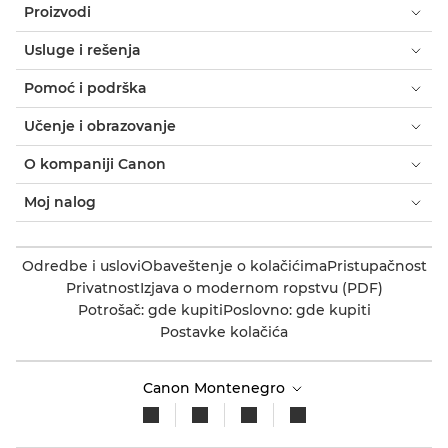
Proizvodi
Usluge i rešenja
Pomoć i podrška
Učenje i obrazovanje
O kompaniji Canon
Moj nalog
Odredbe i uslovi
Obaveštenje o kolačićima
Pristupačnost
Privatnost
Izjava o modernom ropstvu (PDF)
Potrošač: gde kupiti
Poslovno: gde kupiti
Postavke kolačića
Canon Montenegro