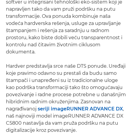
softver u integrisani tehnološki eko-sistem koji je
napravljen tako da vam pruži podršku na putu
transformacije. Ova ponuda kombinuje naša
vodeća hardverska rešenja, usluge za upravljanje
štampanjem i rešenja za saradnju u radnom
prostoru, kako biste dobili veću transparentnost i
kontrolu nad čitavim životnim ciklusom
dokumenta.
Hardver predstavlja srce naše DTS ponude. Uređaji
koje pravimo odavno su prestali da budu samo
štampači i unapređeni su iz tradicionalne uloge
kao podrška transformaciji tako što omogućavaju
povezivanje i radne procese potrebne u današnjim
hibridnim radnim okruženjima. Zasnovan na
nagrađivanoj
seriji imageRUNNER ADVANCE DX
,
naš najnoviji model imageRUNNER ADVANCE DX
C5800 nastavlja da vam pruža podršku na putu
digitalizacije kroz povezivanje.