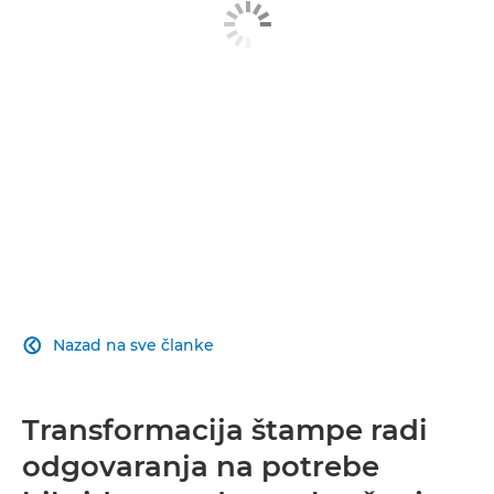
Dodatno istražite
Obratite nam se
Nazad na sve članke

Transformacija štampe radi
odgovaranja na potrebe