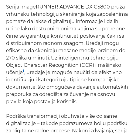
Serija imageRUNNER ADVANCE DX C5800 pruža
vrhunsku tehnologiju skeniranja koja zaposlenima
pomaže da lakše digitalizuju informacije i da ih
učine lako dostupnim onima kojima su potrebne –
čime se garantuje kontinuitet poslovanja čak i sa
distribuiranom radnom snagom. Uređaji mogu
efikasno da skeniraju mešane medije brzinom do
270 slika u minuti. Uz inteligentnu tehnologiju
Object Character Recognition (OCR) i mašinsko
1
učenje
, uređaje je moguće naučiti da efektivno
identifikuju i kategorizuju tipične kompanijske
dokumente, što omogućava davanje automatskih
preporuka za odredišta za čuvanje na osnovu
pravila koja postavlja korisnik.
Podrška transformaciji obuhvata više od same
digitalizacije – takođe podrazumeva bolju podršku
za digitalne radne procese. Nakon izdvajanja, serija