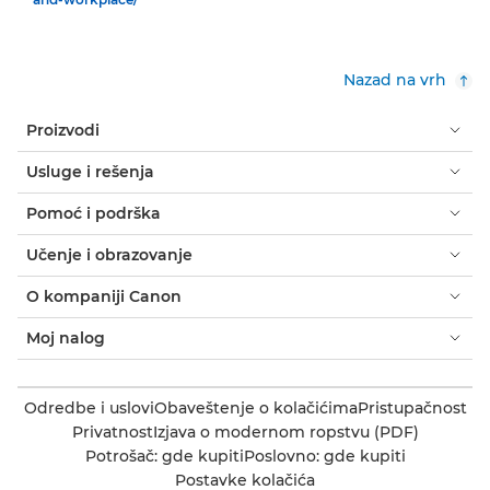
Nazad na vrh
Proizvodi
Usluge i rešenja
Pomoć i podrška
Učenje i obrazovanje
O kompaniji Canon
Moj nalog
Odredbe i uslovi
Obaveštenje o kolačićima
Pristupačnost
Privatnost
Izjava o modernom ropstvu (PDF)
Potrošač: gde kupiti
Poslovno: gde kupiti
Postavke kolačića