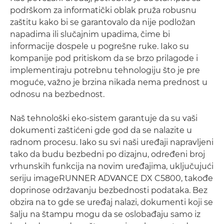
podrškom za informatički oblak pruža robusnu
zaštitu kako bi se garantovalo da nije podložan
napadima ili slučajnim upadima, čime bi
informacije dospele u pogrešne ruke. Iako su
kompanije pod pritiskom da se brzo prilagode i
implementiraju potrebnu tehnologiju što je pre
moguće, važno je brzina nikada nema prednost u
odnosu na bezbednost.
Naš tehnološki eko-sistem garantuje da su vaši
dokumenti zaštićeni gde god da se nalazite u
radnom procesu. Iako su svi naši uređaji napravljeni
tako da budu bezbedni po dizajnu, određeni broj
vrhunskih funkcija na novim uređajima, uključujući
seriju imageRUNNER ADVANCE DX C5800, takođe
doprinose održavanju bezbednosti podataka. Bez
obzira na to gde se uređaj nalazi, dokumenti koji se
šalju na štampu mogu da se oslobađaju samo iz