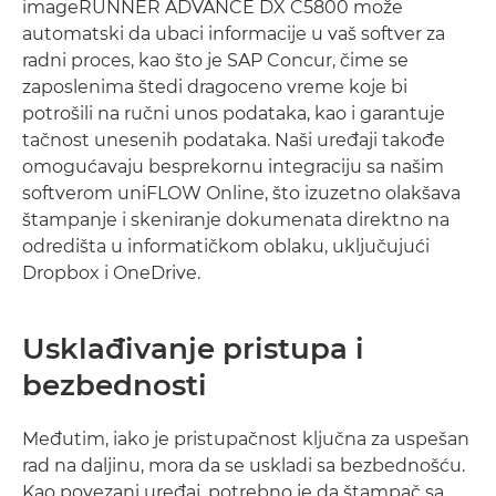
imageRUNNER ADVANCE DX C5800 može
automatski da ubaci informacije u vaš softver za
radni proces, kao što je SAP Concur, čime se
zaposlenima štedi dragoceno vreme koje bi
potrošili na ručni unos podataka, kao i garantuje
tačnost unesenih podataka. Naši uređaji takođe
omogućavaju besprekornu integraciju sa našim
softverom uniFLOW Online, što izuzetno olakšava
štampanje i skeniranje dokumenata direktno na
odredišta u informatičkom oblaku, uključujući
Dropbox i OneDrive.
Usklađivanje pristupa i
bezbednosti
Međutim, iako je pristupačnost ključna za uspešan
rad na daljinu, mora da se uskladi sa bezbednošću.
Kao povezani uređaj, potrebno je da štampač sa