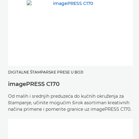
DIGITALNE ŠTAMPARSKE PRESE U BOJI
imagePRESS C170
Od malih i srednjih preduzeća do kućnih okruženja za
štampanje, učinite mogućim širok asortiman kreativnih
načina primene i pomerite granice uz imagePRESS C170.