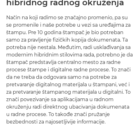
hibridnog radnog okruženja
Način na koji radimo se značajno promenio, pa su
se promenile i naše potrebe u vezi sa uređajima za
štampu. Pre 10 godina štampač je bio potreban
samo za pravljenje fizičkih kopija dokumenata. Ta
potreba nije nestala. Međutim, radi usklađivanja sa
modernim hibridnim stilovima rada, potrebno je da
štampač predstavlja centralno mesto za radne
procese štampe i digitalne radne procese. To znači
da ne treba da odgovara samo na potrebe za
pretvaranje digitalnog materijala u štampani, već i
za pretvaranje štampanog materijala u digitalni. To
znači povezivanje sa aplikacijama u radnom
okruženju radi direktnog ubacivanja dokumenata
u radne procese. To takođe znači pružanje
bezbednosti za najosetljivije informacije.