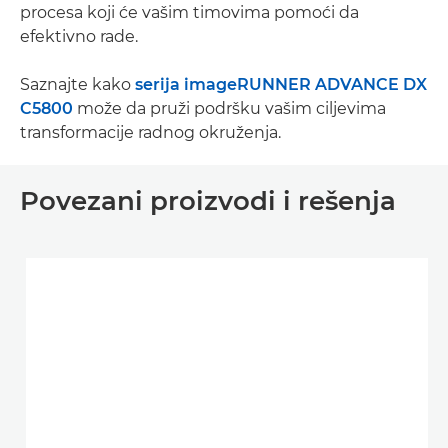
procesa koji će vašim timovima pomoći da
efektivno rade.
Saznajte kako
serija imageRUNNER ADVANCE DX
C5800
može da pruži podršku vašim ciljevima
transformacije radnog okruženja.
Povezani proizvodi i rešenja