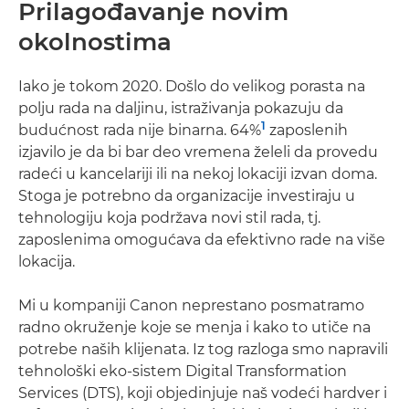
Prilagođavanje novim
okolnostima
Iako je tokom 2020. Došlo do velikog porasta na
polju rada na daljinu, istraživanja pokazuju da
1
budućnost rada nije binarna. 64%
zaposlenih
izjavilo je da bi bar deo vremena želeli da provedu
radeći u kancelariji ili na nekoj lokaciji izvan doma.
Stoga je potrebno da organizacije investiraju u
tehnologiju koja podržava novi stil rada, tj.
zaposlenima omogućava da efektivno rade na više
lokacija.
Mi u kompaniji Canon neprestano posmatramo
radno okruženje koje se menja i kako to utiče na
potrebe naših klijenata. Iz tog razloga smo napravili
tehnološki eko-sistem Digital Transformation
Services (DTS), koji objedinjuje naš vodeći hardver i