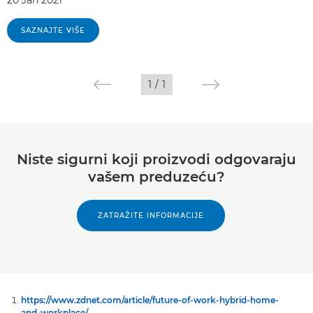
SAZNAJTE VIŠE
1
/
1
Niste sigurni koji proizvodi odgovaraju
vašem preduzeću?
ZATRAŽITE INFORMACIJE
https://www.zdnet.com/article/future-of-work-hybrid-home-
and-workplace/