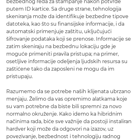
bezbednog reda za štampanje nakon potvrde
putem ID kartice. Sa druge strane, tehnologija
skeniranja može da identifikuje bezbedne tipove
datoteka, kao što su finansijske informacije, i da
automatski primenjuje zaštitu, uključujući
šifrovanje podataka koji se prenose. Informacije se
zatim skeniraju na bezbednu lokaciju gde je
moguće primeniti pravila pristupa; na primer,
osetljive informacije odeljenja ljudskih resursa su
zaštićene tako da zaposleni ne mogu da im
pristupaju.
Razumemo da se potrebe naših klijenata ubrzano
menjaju. Želimo da vas opremimo alatkama koje
su vam potrebne da biste bili spremni za novo
normalno okruženje. Kako idemo ka hibridnim
načinima rada, biće sve važnije da postoji instaliran
hardver koji može da odgovori na izazov, uz
povezivanje, bezbednost i tehnologiju radnog