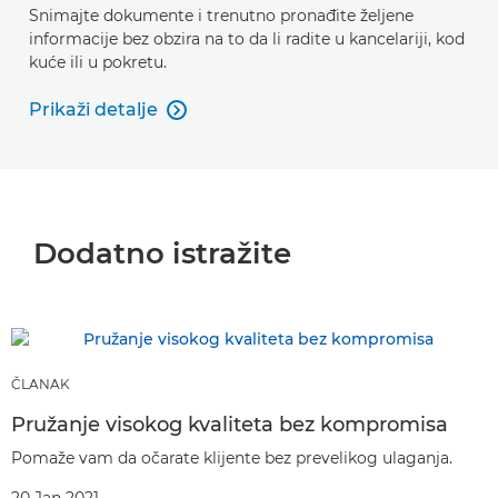
Snimajte dokumente i trenutno pronađite željene
informacije bez obzira na to da li radite u kancelariji, kod
kuće ili u pokretu.
Prikaži detalje

Prikaži detalje
Dodatno istražite
ČLANAK
Pružanje visokog kvaliteta bez kompromisa
Pomaže vam da očarate klijente bez prevelikog ulaganja.
20 Jan 2021