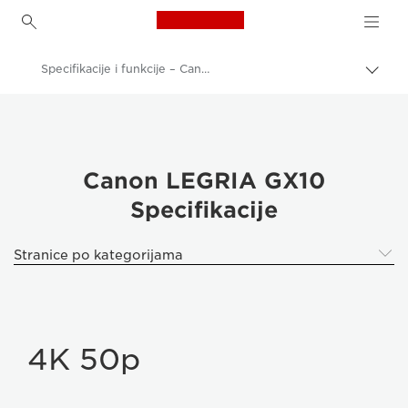
Canon Logo, back to h
Specifikacije i funkcije – Canon LEGRIA GX10
Uključ
trag
Canon
Video kamere i kamkorderi
LEGRIA GX10
Canon LEGRIA GX10
Specifikacije
Stranice po kategorijama
4K 50p