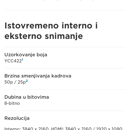
Istovremeno interno i
eksterno snimanje
Uzorkovanje boja
1
YCC422
Brzina smenjivanja kadrova
2
50p / 25p
Dubina u bitovima
8-bitno
Rezolucija
Interno: 3840 x 2160, HDMI: 3840 x 2160 / 1920 x 1080