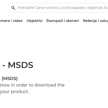
mere i video
Objektivi
Štampači i skeneri
Rešenja i usl
s - MSDS
t (MSDS)
below in order to download the
 your product.