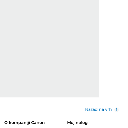
Nazad na vrh
O kompaniji Canon
Moj nalog