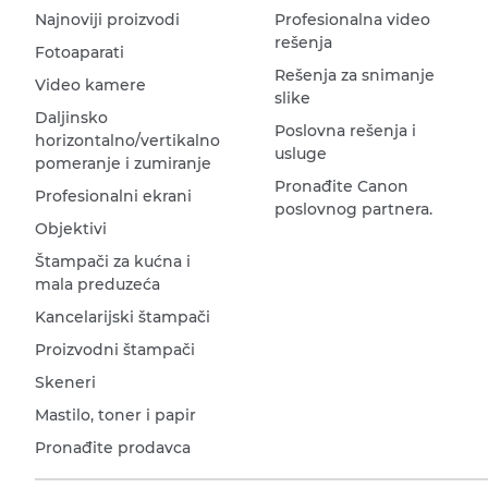
Najnoviji proizvodi
Profesionalna video
rešenja
Fotoaparati
Rešenja za snimanje
Video kamere
slike
Daljinsko
Poslovna rešenja i
horizontalno/vertikalno
usluge
pomeranje i zumiranje
Pronađite Canon
Profesionalni ekrani
poslovnog partnera.
Objektivi
Štampači za kućna i
mala preduzeća
Kancelarijski štampači
Proizvodni štampači
Skeneri
Mastilo, toner i papir
Pronađite prodavca