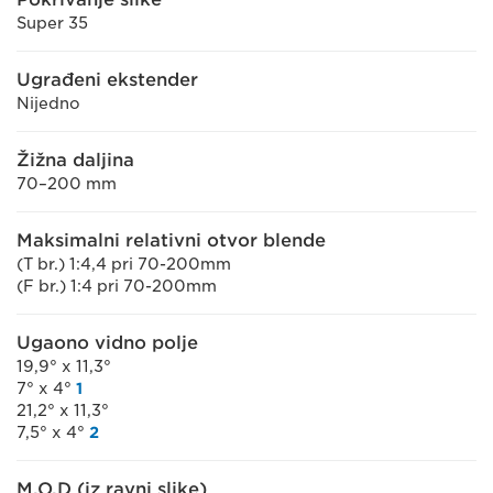
Super 35
Ugrađeni ekstender
Nijedno
Žižna daljina
70–200 mm
Maksimalni relativni otvor blende
(T br.) 1:4,4 pri 70-200mm
(F br.) 1:4 pri 70-200mm
Ugaono vidno polje
19,9° x 11,3°
7° x 4°
1
21,2° x 11,3°
7,5° x 4°
2
M.O.D (iz ravni slike)