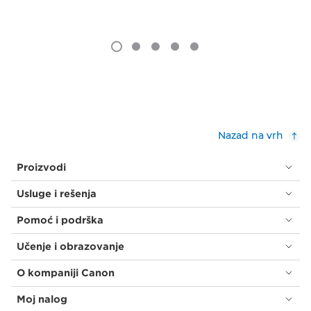
Nazad na vrh
Proizvodi
Usluge i rešenja
Pomoć i podrška
Učenje i obrazovanje
O kompaniji Canon
Moj nalog