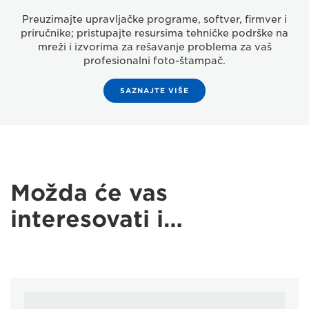
Preuzimajte upravljačke programe, softver, firmver i
priručnike; pristupajte resursima tehničke podrške na
mreži i izvorima za rešavanje problema za vaš
profesionalni foto-štampač.
SAZNAJTE VIŠE
Možda će vas
interesovati i…