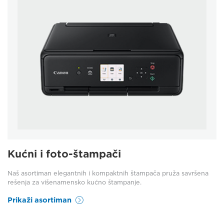
Kućni i foto-štampači
Naš asortiman elegantnih i kompaktnih štampača pruža savršena
rešenja za višenamensko kućno štampanje.
Prikaži asortiman