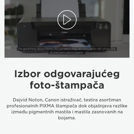
Izbor odgovarajućeg
foto-štampača
Dejvid Noton, Canon istraživač, testira asortiman
profesionalnih PIXMA štampača dok objašnjava razlike
između pigmentnih mastila i mastila zasnovanih na
bojama.