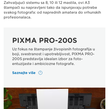
Zahvaljujući sistemu sa 8, 10 ili 12 mastila, ovi A3
štampači su napravljeni tako da ispunjavaju potrebe
svakog fotografa: od naprednih amatera do vrhunskih
profesionalaca.
PIXMA PRO-200S
Uz fokus na štampanje živopisnih fotografija u
boji, svestranost i upotrebljivost, PIXMA PRO-
200S predstavlja idealan izbor za foto-
entuzijaste i ambiciozne fotografe.
Saznajte više