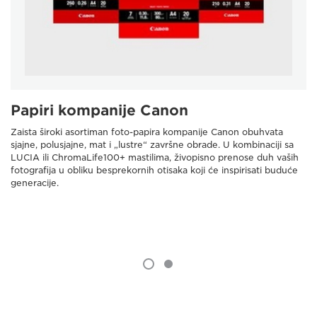
Papiri kompanije Canon
Zaista široki asortiman foto-papira kompanije Canon obuhvata
sjajne, polusjajne, mat i „lustre“ završne obrade. U kombinaciji sa
LUCIA ili ChromaLife100+ mastilima, živopisno prenose duh vaših
fotografija u obliku besprekornih otisaka koji će inspirisati buduće
generacije.