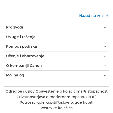
Nazad na vrh
Proizvodi
Usluge i rešenja
Pomoć i podrška
Učenje i obrazovanje
O kompaniji Canon
Moj nalog
Odredbe i uslovi
Obaveštenje o kolačićima
Pristupačnost
Privatnost
Izjava o modernom ropstvu (PDF)
Potrošač: gde kupiti
Poslovno: gde kupiti
Postavke kolačića