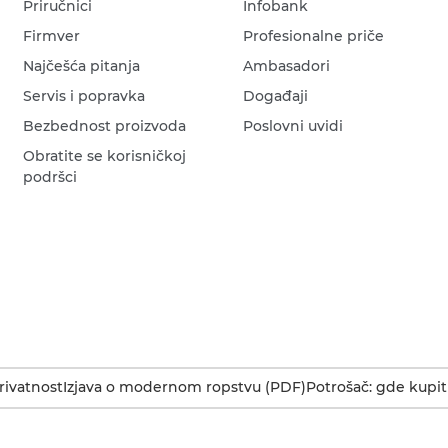
Priručnici
Infobank
Firmver
Profesionalne priče
Najčešća pitanja
Ambasadori
Servis i popravka
Događaji
Bezbednost proizvoda
Poslovni uvidi
Obratite se korisničkoj
podršci
rivatnost
Izjava o modernom ropstvu (PDF)
Potrošač: gde kupit