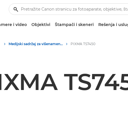
mere i video
Objektivi
Štampači i skeneri
Rešenja i usl
Medijski sadržaj za višenamenske štampače – Canon medijski centar
PIXMA TS7450
IXMA TS74