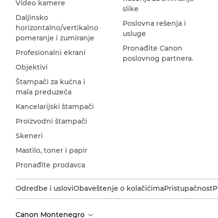
Video kamere
slike
Daljinsko
Poslovna rešenja i
horizontalno/vertikalno
usluge
pomeranje i zumiranje
Pronađite Canon
Profesionalni ekrani
poslovnog partnera.
Objektivi
Štampači za kućna i
mala preduzeća
Kancelarijski štampači
Proizvodni štampači
Skeneri
Mastilo, toner i papir
Pronađite prodavca
Odredbe i uslovi
Obaveštenje o kolačićima
Pristupačnost
P
Canon Montenegro