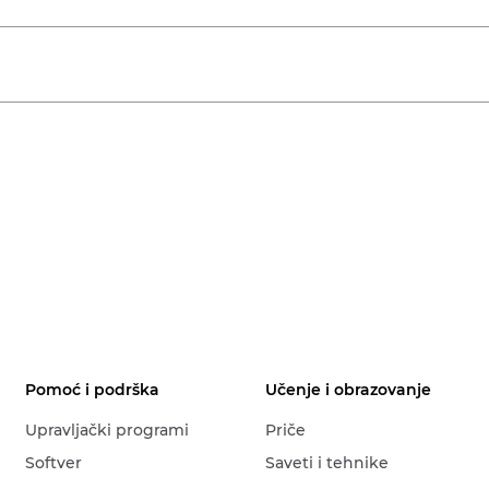
Pomoć i podrška
Učenje i obrazovanje
Upravljački programi
Priče
Softver
Saveti i tehnike