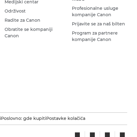
Medijski centar
Profesionalne usluge
Održivost
kompanije Canon
Radite za Canon
Prijavite se za naš bilten
Obratite se kompaniji
Program za partnere
Canon
kompanije Canon
i
Poslovno: gde kupiti
Postavke kolačića