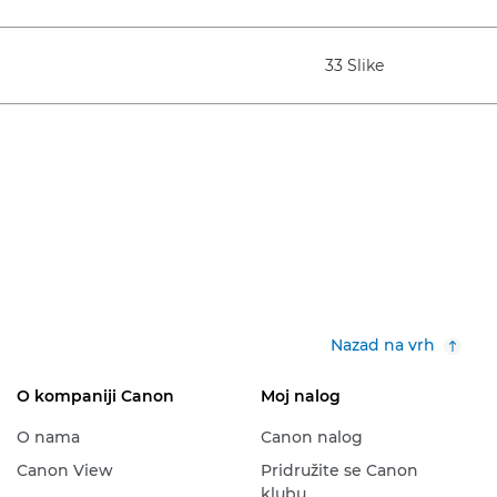
33 Slike
Nazad na vrh
O kompaniji Canon
Moj nalog
O nama
Canon nalog
Canon View
Pridružite se Canon
klubu