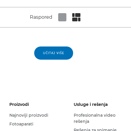
Raspored
Set tiled view
Set masonry view
UČITAJ VIŠE
Proizvodi
Usluge i rešenja
Najnoviji proizvodi
Profesionalna video
rešenja
Fotoaparati
Rešenja za snimanje