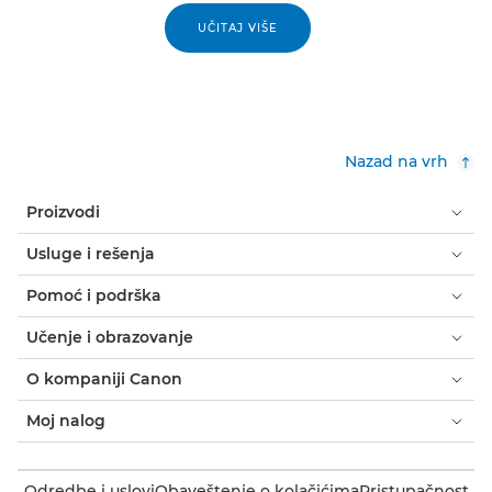
UČITAJ VIŠE
Nazad na vrh
Proizvodi
Usluge i rešenja
Pomoć i podrška
Učenje i obrazovanje
O kompaniji Canon
Moj nalog
Odredbe i uslovi
Obaveštenje o kolačićima
Pristupačnost