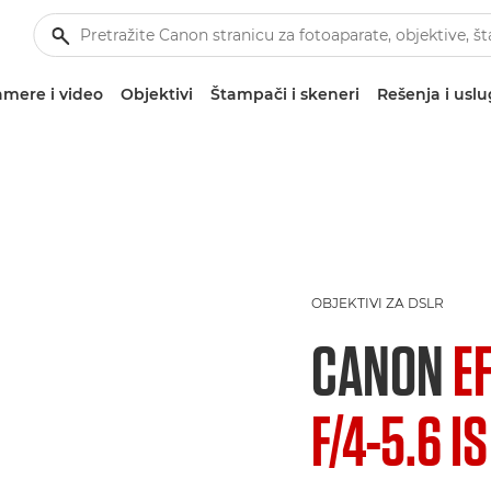
mere i video
Objektivi
Štampači i skeneri
Rešenja i usl
OBJEKTIVI ZA DSLR
CANON
E
F/4-5.6 IS 