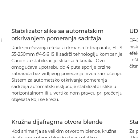
Stabilizator slike sa automatskim
UD
otkrivanjem pomeranja sadržaja
i
EF-
nisk
Radi sprečavanja efekata drmanja fotoaparata, EF-S
efek
55-250mm f/4-5.6 IS II sadrži tehnologiju kompanije
i oš
Canon za stabilizaciju slike sa 4 koraka. Ovo
čit
omogućava upotrebu do 4 puta sporije brzine
zatvarača bez vidljivog povećanja nivoa zamućenja.
Sistem za automatsko otkrivanje pomeranja
sadržaja automatski isključuje stabilizator slike u
horizontalnom ili u vertikalnom pravcu pri praćenju
objekata koji se kreću.
Kružna dijafragma otvora blende
Sta
Kod snimanja sa velikim otvorom blende, kružna
Za 
dijafragma otvora blende stvara glatko i
II k