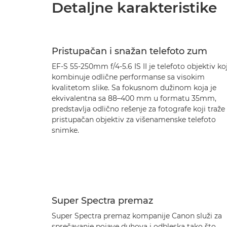
Detaljne karakteristike
Pristupačan i snažan telefoto zum
EF-S 55-250mm f/4-5.6 IS II je telefoto objektiv koj
kombinuje odlične performanse sa visokim
kvalitetom slike. Sa fokusnom dužinom koja je
ekvivalentna sa 88–400 mm u formatu 35mm,
predstavlja odlično rešenje za fotografe koji traže
pristupačan objektiv za višenamenske telefoto
snimke.
Super Spectra premaz
Super Spectra premaz kompanije Canon služi za
sprečavanje pojave duhova i odbleska tako što