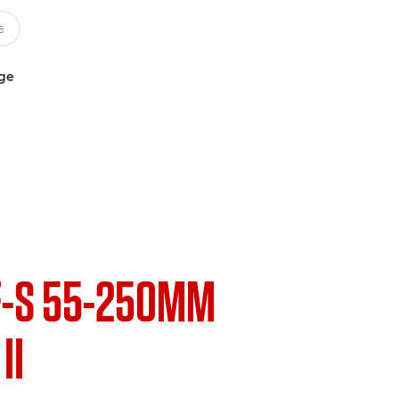
uge
F-S 55-250MM
II