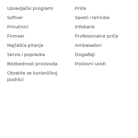
Upravljački programi
Priče
Softver
Saveti i tehnike
Priručnici
Infobank
Firmver
Profesionalne priče
Najčešća pitanja
Ambasadori
Servis i popravka
Događaji
Bezbednost proizvoda
Poslovni uvidi
Obratite se korisničkoj
podršci