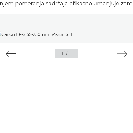
anjem pomeranja sadržaja efikasno umanjuje zamu
1
/
1