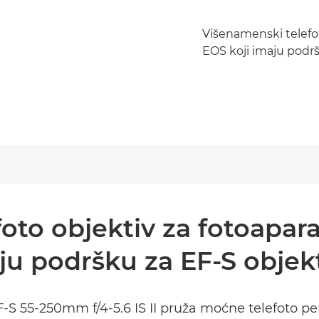
Višenamenski telefoto
EOS koji imaju podrš
to objektiv za fotoaparat
ju podršku za EF-S objekt
-S 55-250mm f/4-5.6 IS II pruža moćne telefoto per