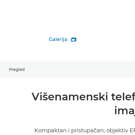
Galerija

Pregled
Višenamenski telefo
ima
Kompaktan i pristupačan, objektiv EF