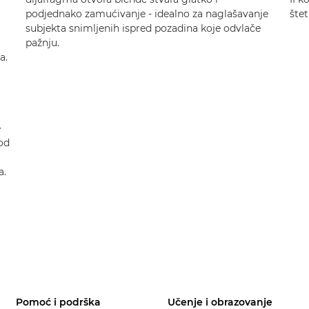
podjednako zamućivanje - idealno za naglašavanje
štet
subjekta snimljenih ispred pozadina koje odvlače
pažnju.
a.
e
od
a.
Pomoć i podrška
Učenje i obrazovanje