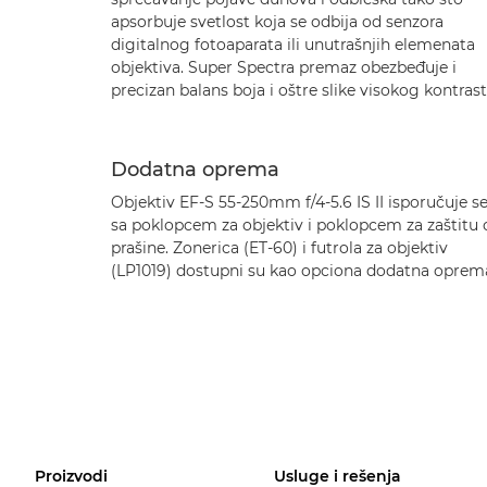
apsorbuje svetlost koja se odbija od senzora
digitalnog fotoaparata ili unutrašnjih elemenata
objektiva. Super Spectra premaz obezbeđuje i
precizan balans boja i oštre slike visokog kontrast
Dodatna oprema
Objektiv EF-S 55-250mm f/4-5.6 IS II isporučuje s
sa poklopcem za objektiv i poklopcem za zaštitu 
prašine. Zonerica (ET-60) i futrola za objektiv
(LP1019) dostupni su kao opciona dodatna oprem
Proizvodi
Usluge i rešenja