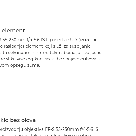
 element
S 55-250mm f/4-5.6 IS II poseduje UD (izuzetno
o rasipanje) element koji služi za suzbijanje
ata sekundarnih hromatskih aberacija – za jasne
tre slike visokog kontrasta, bez pojave duhova u
avom opsegu zuma.
klo bez olova
proizvodnju objektiva EF-S 55-250mm f/4-5.6 IS
oristi se samo staklo bez olova koje ne utiče