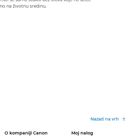
no na životnu sredinu.
Nazad na vrh
O kompaniji Canon
Moj nalog