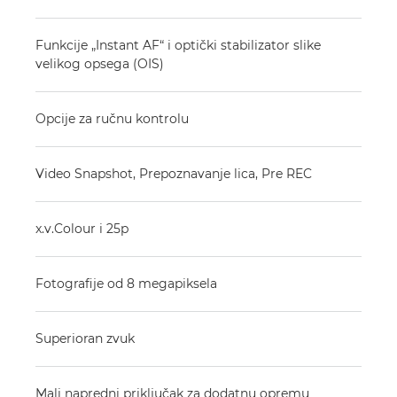
Funkcije „Instant AF“ i optički stabilizator slike
velikog opsega (OIS)
Opcije za ručnu kontrolu
Video Snapshot, Prepoznavanje lica, Pre REC
x.v.Colour i 25p
Fotografije od 8 megapiksela
Superioran zvuk
Mali napredni priključak za dodatnu opremu