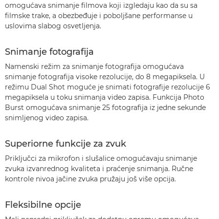
omogućava snimanje filmova koji izgledaju kao da su sa
filmske trake, a obezbeđuje i poboljšane performanse u
uslovima slabog osvetljenja.
Snimanje fotografija
Namenski režim za snimanje fotografija omogućava
snimanje fotografija visoke rezolucije, do 8 megapiksela. U
režimu Dual Shot moguće je snimati fotografije rezolucije 6
megapiksela u toku snimanja video zapisa. Funkcija Photo
Burst omogućava snimanje 25 fotografija iz jedne sekunde
snimljenog video zapisa.
Superiorne funkcije za zvuk
Priključci za mikrofon i slušalice omogućavaju snimanje
zvuka izvanrednog kvaliteta i praćenje snimanja. Ručne
kontrole nivoa jačine zvuka pružaju još više opcija.
Fleksibilne opcije