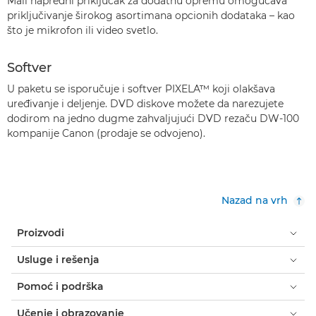
Mali napredni priključak za dodatnu opremu omogućava
priključivanje širokog asortimana opcionih dodataka – kao
što je mikrofon ili video svetlo.
Softver
U paketu se isporučuje i softver PIXELA™ koji olakšava
uređivanje i deljenje. DVD diskove možete da narezujete
dodirom na jedno dugme zahvaljujući DVD rezaču DW-100
kompanije Canon (prodaje se odvojeno).
Nazad na vrh
Proizvodi
Usluge i rešenja
Pomoć i podrška
Učenje i obrazovanje