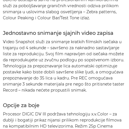
služi za poboljšavanje graničnih vrednosti odziva prilikom
snimanja u uslovima slabog osvetljenja – Zebra patterns,
Colour Peaking i Colour Bar/Test Tone izlaz.
Jednostavno snimanje sjajnih video zapisa
Video Snapshot služi za snimanje kratkih filmskih isečaka u
trajanju od 4 sekunde – savršeno za naknadno sastavljanje
liste za reprodukciju. Svoj film napravljen od isečaka možete
da reprodukujete uz zvučnu podlogu po sopstvenom izboru.
Tehnologija za prepoznavanje lica automatski optimizuje
postavke kako biste dobili savršene slike ljudi, a omogućava
prepoznavanje do 35 lica u kadru. Pre REC omogućava
snimanje 3 sekunde materijala pre nego što pritisnete taster
Record – nikada nećete propustili snimak.
Opcije za boje
Procesor DIGIC DV III podržava tehnologiju x.v.Color – za
dublji i bogatiji prikaz nijansi prilikom reprodukcije filmova
na kompatibilnim HD televizorima. Režim 25p Cinema