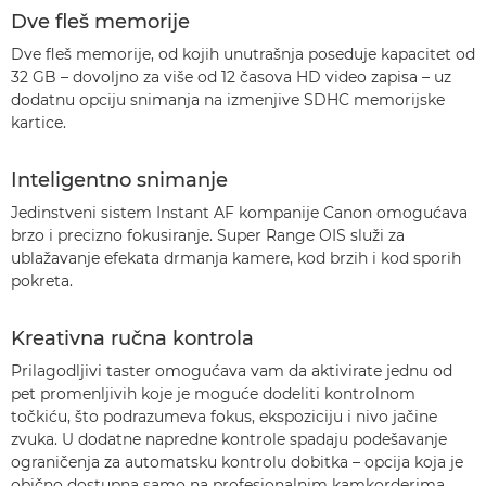
Dve fleš memorije
Dve fleš memorije, od kojih unutrašnja poseduje kapacitet od
32 GB – dovoljno za više od 12 časova HD video zapisa – uz
dodatnu opciju snimanja na izmenjive SDHC memorijske
kartice.
Inteligentno snimanje
Jedinstveni sistem Instant AF kompanije Canon omogućava
brzo i precizno fokusiranje. Super Range OIS služi za
ublažavanje efekata drmanja kamere, kod brzih i kod sporih
pokreta.
Kreativna ručna kontrola
Prilagodljivi taster omogućava vam da aktivirate jednu od
pet promenljivih koje je moguće dodeliti kontrolnom
točkiću, što podrazumeva fokus, ekspoziciju i nivo jačine
zvuka. U dodatne napredne kontrole spadaju podešavanje
ograničenja za automatsku kontrolu dobitka – opcija koja je
obično dostupna samo na profesionalnim kamkorderima