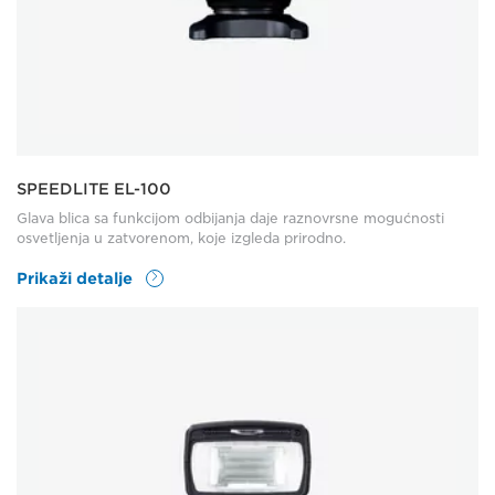
SPEEDLITE EL-100
Glava blica sa funkcijom odbijanja daje raznovrsne mogućnosti
osvetljenja u zatvorenom, koje izgleda prirodno.
Prikaži detalje