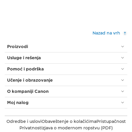
Nazad na vrh
Proizvodi
Usluge i rešenja
Pomoć i podrška
Učenje i obrazovanje
O kompaniji Canon
Moj nalog
Odredbe i uslovi
Obaveštenje o kolačićima
Pristupačnost
Privatnost
Izjava o modernom ropstvu (PDF)