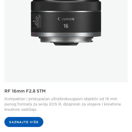
RF 16mm F2.8 STM
Kompaktan i pristupačan ultraširokougaoni objektiv od 16 mm
punog formata za seriju EOS R, dizajniran za vlogere i kreativne
kreatore sadržaja.
SAZNAJTE VIŠE