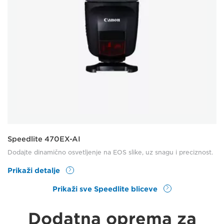
Speedlite 470EX-AI
Dodajte dinamično osvetljenje na EOS slike, uz snagu i preciznost.
Prikaži detalje
Prikaži sve Speedlite bliceve
Dodatna oprema za