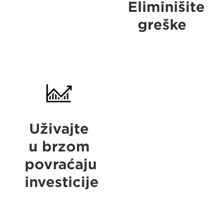
Eliminišite
greške
Enjoy
fast
ROI
Uživajte
u brzom
povraćaju
investicije