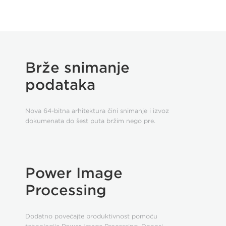
Brže snimanje
podataka
Nova 64-bitna arhitektura čini snimanje i izvoz
dokumenata do šest puta bržim nego pre.
Power Image
Processing
Dodatno povećajte produktivnost pomoću