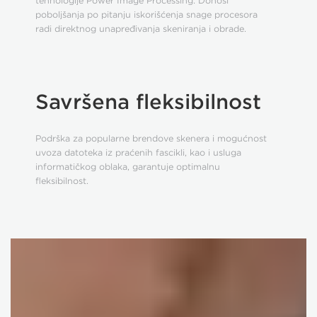
tehnologije Power Image Processing. Donosi
poboljšanja po pitanju iskorišćenja snage procesora
radi direktnog unapređivanja skeniranja i obrade.
Savršena fleksibilnost
Podrška za popularne brendove skenera i mogućnost
uvoza datoteka iz praćenih fascikli, kao i usluga
informatičkog oblaka, garantuje optimalnu
fleksibilnost.