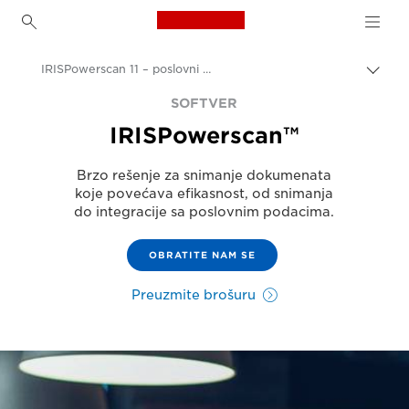
Canon Logo, back to h
IRISPowerscan 11 – poslovni softver
Uključ
trag
Canon
SOFTVER
IRISPowerscan™
Rešenja i usluge
Poslovni proizvodi
Brzo rešenje za snimanje dokumenata
koje povećava efikasnost, od snimanja
Poslovni softver
do integracije sa poslovnim podacima.
OBRATITE NAM SE
Preuzmite brošuru