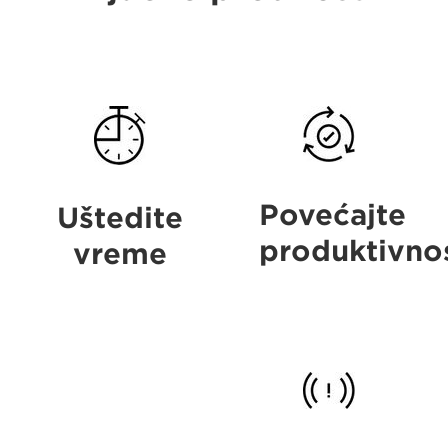
Save
Boost
time
productivity
Povećajte
Uštedite
produktivno
vreme
Eliminate
errors