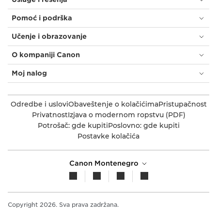
Pomoć i podrška
Učenje i obrazovanje
O kompaniji Canon
Moj nalog
Odredbe i uslovi
Obaveštenje o kolačićima
Pristupačnost
Privatnost
Izjava o modernom ropstvu (PDF)
Potrošač: gde kupiti
Poslovno: gde kupiti
Postavke kolačića
Canon Montenegro
Copyright 2026. Sva prava zadržana.