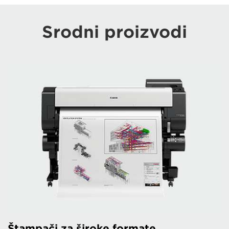
Srodni proizvodi
Štampači za široke formate