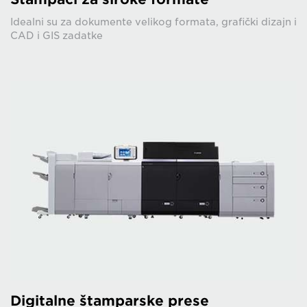
Idealni su za dokumente velikog formata, grafički dizajn i
CAD i GIS zadatke
Digitalne štamparske prese