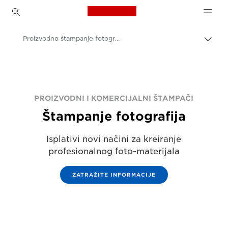
Canon Logo, back to h
Proizvodno štampanje fotografija
Uključ
trag
Canon
Rešenja i usluge
Poslovni proizvodi
PROIZVODNI I KOMERCIJALNI ŠTAMPAČI
Štampanje fotografija
Proizvodno štampanje
Isplativi novi načini za kreiranje
profesionalnog foto-materijala
ZATRAŽITE INFORMACIJE