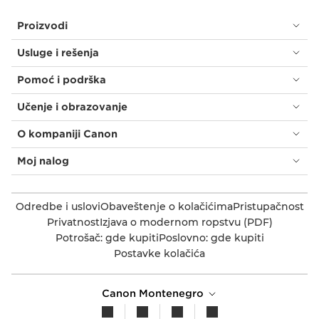
Proizvodi
Usluge i rešenja
Pomoć i podrška
Učenje i obrazovanje
O kompaniji Canon
Moj nalog
Odredbe i uslovi
Obaveštenje o kolačićima
Pristupačnost
Privatnost
Izjava o modernom ropstvu (PDF)
Potrošač: gde kupiti
Poslovno: gde kupiti
Postavke kolačića
Canon Montenegro