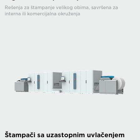
Rešenja za štampanje velikog obima, savršena za
interna ili komercijalna okruženja
Štampači sa uzastopnim uvlačenjem