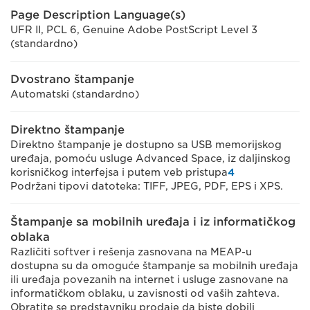
Page Description Language(s)
UFR II, PCL 6, Genuine Adobe PostScript Level 3
(standardno)
Dvostrano štampanje
Automatski (standardno)
Direktno štampanje
Direktno štampanje je dostupno sa USB memorijskog
uređaja, pomoću usluge Advanced Space, iz daljinskog
korisničkog interfejsa i putem veb pristupa
4
Podržani tipovi datoteka: TIFF, JPEG, PDF, EPS i XPS.
Štampanje sa mobilnih uređaja i iz informatičkog
oblaka
Različiti softver i rešenja zasnovana na MEAP-u
dostupna su da omoguće štampanje sa mobilnih uređaja
ili uređaja povezanih na internet i usluge zasnovane na
informatičkom oblaku, u zavisnosti od vaših zahteva.
Obratite se predstavniku prodaje da biste dobili