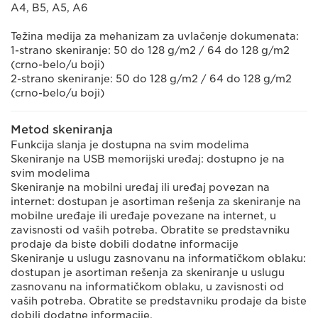
A4, B5, A5, A6
Težina medija za mehanizam za uvlačenje dokumenata:
1-strano skeniranje: 50 do 128 g/m2 / 64 do 128 g/m2
(crno-belo/u boji)
2-strano skeniranje: 50 do 128 g/m2 / 64 do 128 g/m2
(crno-belo/u boji)
Metod skeniranja
Funkcija slanja je dostupna na svim modelima
Skeniranje na USB memorijski uređaj: dostupno je na
svim modelima
Skeniranje na mobilni uređaj ili uređaj povezan na
internet: dostupan je asortiman rešenja za skeniranje na
mobilne uređaje ili uređaje povezane na internet, u
zavisnosti od vaših potreba. Obratite se predstavniku
prodaje da biste dobili dodatne informacije
Skeniranje u uslugu zasnovanu na informatičkom oblaku:
dostupan je asortiman rešenja za skeniranje u uslugu
zasnovanu na informatičkom oblaku, u zavisnosti od
vaših potreba. Obratite se predstavniku prodaje da biste
dobili dodatne informacije.