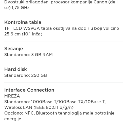
Dvostruki prilagođeni procesor kompanije Canon (deli
se) 1,75 GHz
Kontrolna tabla
TFT LCD WSVGA tabla osetljiva na dodir u boji veličine
25,6 cm (10,1 inča)
Sećanje
Standardno: 3 GB RAM
Hard disk
Standardno: 250 GB
Interface Connection
MREŽA
Standardno: 1000Base-T/100Base-TX/10Base-T,
Wireless LAN (IEEE 802.11 b/g/n)
Opciono: NFC, Bluetooth tehnologija male potrošnje
energije