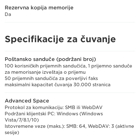
Rezervna kopija memorije
Da
Specifikacije za čuvanje
Poštansko sanduče (podržani broj)
100 korisničkih prijemnih sandučića, 1 prijemno sanduče
za memorisanje izveštaja o prijemu
50 prijemnih sandučića za poverljivi faks
maksimalni kapacitet čuvanja 30.000 stranica
Advanced Space
Protokol za komunikaciju: SMB ili WebDAV
Podržani klijentski PC: Windows (Windows
Vista/7/8.1/10)
Istovremene veze (maks.): SMB: 64, WebDAV: 3 (aktivne
sesije)