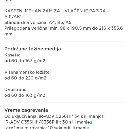
KASETNI MEHANIZAM ZA UVLAČENJE PAPIRA –
AJ1/AK1:
Standardna veličina: A4, B5, A5
Prilagođena veličina: min. 98 x 190,5 mm do 216 x 355,6
mm
Podržane težine medija
Kasete:
od 60 do 163 g/m2
Višenamensko ležište:
od 60 do 220 g/m2
Dvostrani:
od 60 do 163 g/m2
Vreme zagrevanja
Od uključivanja: iR-ADV C256i II* 34 s ili manje
1
iR-ADV C356i II*/C356P II*: 30 s ili manje
2
Iz režima mirovanja: 10 sekundi ili manje