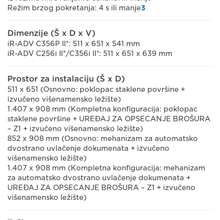
Režim brzog pokretanja: 4 s ili manje
3
Dimenzije (Š x D x V)
iR-ADV C356P II*: 511 x 651 x 541 mm
iR-ADV C256i II*/C356i II*: 511 x 651 x 639 mm
Prostor za instalaciju (Š x D)
511 x 651 (Osnovno: poklopac staklene površine +
izvučeno višenamensko ležište)
1.407 x 908 mm (Kompletna konfiguracija: poklopac
staklene površine + UREĐAJ ZA OPSECANJE BROŠURA
– Z1 + izvučeno višenamensko ležište)
852 x 908 mm (Osnovno: mehanizam za automatsko
dvostrano uvlačenje dokumenata + izvučeno
višenamensko ležište)
1.407 x 908 mm (Kompletna konfiguracija: mehanizam
za automatsko dvostrano uvlačenje dokumenata +
UREĐAJ ZA OPSECANJE BROŠURA – Z1 + izvučeno
višenamensko ležište)