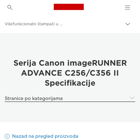
Canon Logo, back to h
Višefunkcionalni štampači u boji
Uključ
trag
Canon
Rešenja i usluge
Poslovni proizvodi
Serija Canon imageRUNNER
ADVANCE C256/C356 II
Poslovni štampači i faks mašine
Specifikacije
Višefunkcionalni štampači – višenamenski štampači
Stranice po kategorijama
Nazad na pregled proizvoda