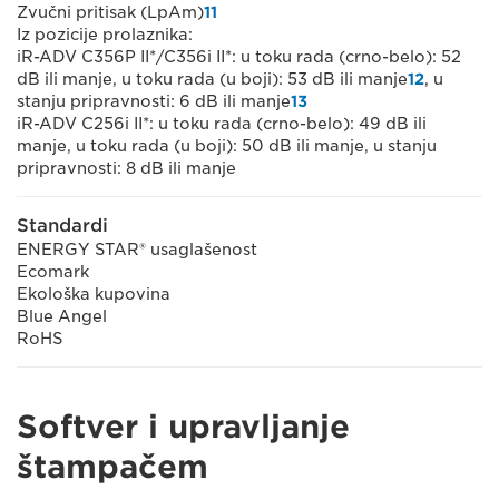
Zvučni pritisak (LpAm)
11
Iz pozicije prolaznika:
iR-ADV C356P II*/C356i II*: u toku rada (crno-belo): 52
dB ili manje, u toku rada (u boji): 53 dB ili manje
12
, u
stanju pripravnosti: 6 dB ili manje
13
iR-ADV C256i II*: u toku rada (crno-belo): 49 dB ili
manje, u toku rada (u boji): 50 dB ili manje, u stanju
pripravnosti: 8 dB ili manje
Standardi
ENERGY STAR® usaglašenost
Ecomark
Ekološka kupovina
Blue Angel
RoHS
Softver i upravljanje
štampačem