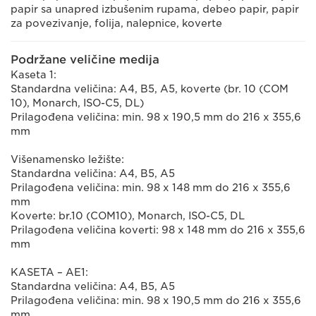
papir sa unapred izbušenim rupama, debeo papir, papir
za povezivanje, folija, nalepnice, koverte
Podržane veličine medija
Kaseta 1:
Standardna veličina: A4, B5, A5, koverte (br. 10 (COM
10), Monarch, ISO-C5, DL)
Prilagođena veličina: min. 98 x 190,5 mm do 216 x 355,6
mm
Višenamensko ležište:
Standardna veličina: A4, B5, A5
Prilagođena veličina: min. 98 x 148 mm do 216 x 355,6
mm
Koverte: br.10 (COM10), Monarch, ISO-C5, DL
Prilagođena veličina koverti: 98 x 148 mm do 216 x 355,6
mm
KASETA – AE1:
Standardna veličina: A4, B5, A5
Prilagođena veličina: min. 98 x 190,5 mm do 216 x 355,6
mm