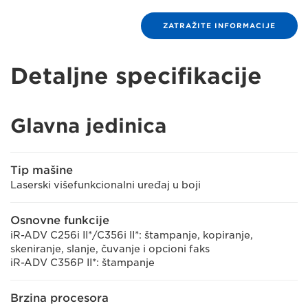
ZATRAŽITE INFORMACIJE
Detaljne specifikacije
Glavna jedinica
Tip mašine
Laserski višefunkcionalni uređaj u boji
Osnovne funkcije
iR-ADV C256i II*/C356i II*: štampanje, kopiranje,
skeniranje, slanje, čuvanje i opcioni faks
iR-ADV C356P II*: štampanje
Brzina procesora