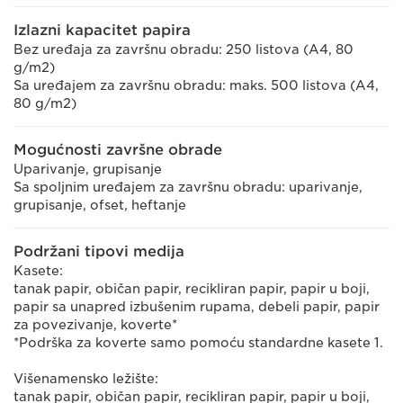
Izlazni kapacitet papira
Bez uređaja za završnu obradu: 250 listova (A4, 80
g/m2)
Sa uređajem za završnu obradu: maks. 500 listova (A4,
80 g/m2)
Mogućnosti završne obrade
Uparivanje, grupisanje
Sa spoljnim uređajem za završnu obradu: uparivanje,
grupisanje, ofset, heftanje
Podržani tipovi medija
Kasete:
tanak papir, običan papir, recikliran papir, papir u boji,
papir sa unapred izbušenim rupama, debeli papir, papir
za povezivanje, koverte*
*Podrška za koverte samo pomoću standardne kasete 1.
Višenamensko ležište:
tanak papir, običan papir, recikliran papir, papir u boji,