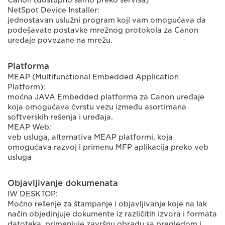
Canon (dostupno samo preko servisa)
NetSpot Device Installer:
jednostavan uslužni program koji vam omogućava da
podešavate postavke mrežnog protokola za Canon
uređaje povezane na mrežu.
Platforma
MEAP (Multifunctional Embedded Application
Platform):
moćna JAVA Embedded platforma za Canon uređaje
koja omogućava čvrstu vezu između asortimana
softverskih rešenja i uređaja.
MEAP Web:
veb usluga, alternativa MEAP platformi, koja
omogućava razvoj i primenu MFP aplikacija preko veb
usluga
Objavljivanje dokumenata
IW DESKTOP:
Moćno rešenje za štampanje i objavljivanje koje na lak
način objedinjuje dokumente iz različitih izvora i formata
datoteka, primenjuje završnu obradu sa pregledom i