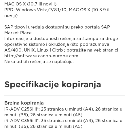
MAC OS X (10.7 ili noviji)
PPD: Windows Vista/7/8.1/10, MAC OS X (10.3.9 ili
noviji)
SAP tipovi uređaja dostupni su preko portala SAP
Market Place.
Informacije o dostupnosti rešenja za štampu za druge
operativne sisteme i okruženja (što podrazumeva
AS/400, UNIX, Linux i Citrix) potražite na veb stranici
http://software.canon-europe.com.
Neka od tih rešenja se naplaćuju.
Specifikacije kopiranja
Brzina kopiranja
iR-ADV C256i II*: 25 stranica u minuti (A4), 26 stranica u
minuti (B5), 26 stranica u minuti (A5)
iR-ADV C356i II*: 35 stranica u minuti (A4), 26 stranica u
minuti (B5), 26 stranica u minuti (A5)