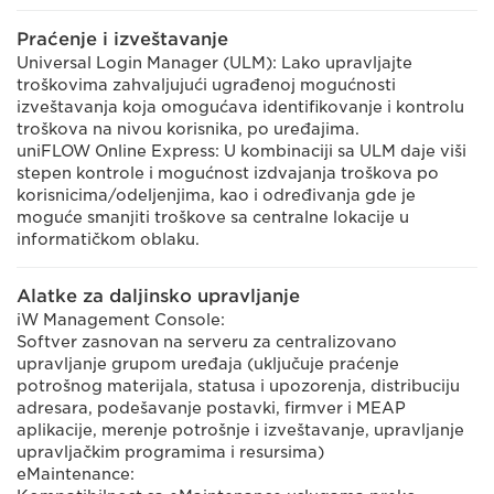
Praćenje i izveštavanje
Universal Login Manager (ULM): Lako upravljajte
troškovima zahvaljujući ugrađenoj mogućnosti
izveštavanja koja omogućava identifikovanje i kontrolu
troškova na nivou korisnika, po uređajima.
uniFLOW Online Express: U kombinaciji sa ULM daje viši
stepen kontrole i mogućnost izdvajanja troškova po
korisnicima/odeljenjima, kao i određivanja gde je
moguće smanjiti troškove sa centralne lokacije u
informatičkom oblaku.
Alatke za daljinsko upravljanje
iW Management Console:
Softver zasnovan na serveru za centralizovano
upravljanje grupom uređaja (uključuje praćenje
potrošnog materijala, statusa i upozorenja, distribuciju
adresara, podešavanje postavki, firmver i MEAP
aplikacije, merenje potrošnje i izveštavanje, upravljanje
upravljačkim programima i resursima)
eMaintenance: