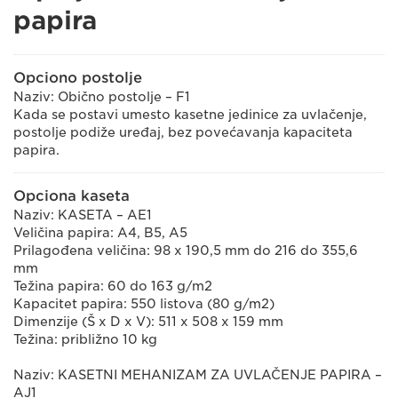
papira
Opciono postolje
Naziv: Obično postolje – F1
Kada se postavi umesto kasetne jedinice za uvlačenje,
postolje podiže uređaj, bez povećavanja kapaciteta
papira.
Opciona kaseta
Naziv: KASETA – AE1
Veličina papira: A4, B5, A5
Prilagođena veličina: 98 x 190,5 mm do 216 do 355,6
mm
Težina papira: 60 do 163 g/m2
Kapacitet papira: 550 listova (80 g/m2)
Dimenzije (Š x D x V): 511 x 508 x 159 mm
Težina: približno 10 kg
Naziv: KASETNI MEHANIZAM ZA UVLAČENJE PAPIRA –
AJ1