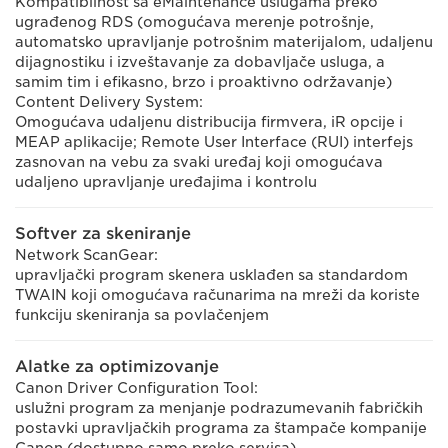
Kompatibilnost sa eMaintenance uslugama preko
ugrađenog RDS (omogućava merenje potrošnje,
automatsko upravljanje potrošnim materijalom, udaljenu
dijagnostiku i izveštavanje za dobavljače usluga, a
samim tim i efikasno, brzo i proaktivno održavanje)
Content Delivery System:
Omogućava udaljenu distribucija firmvera, iR opcije i
MEAP aplikacije; Remote User Interface (RUI) interfejs
zasnovan na vebu za svaki uređaj koji omogućava
udaljeno upravljanje uređajima i kontrolu
Softver za skeniranje
Network ScanGear:
upravljački program skenera usklađen sa standardom
TWAIN koji omogućava računarima na mreži da koriste
funkciju skeniranja sa povlačenjem
Alatke za optimizovanje
Canon Driver Configuration Tool:
uslužni program za menjanje podrazumevanih fabričkih
postavki upravljačkih programa za štampače kompanije