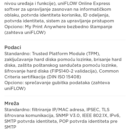
nivou uređaja i funkcije), uniFLOW Online Express
softver za upravljanje zasnovan na informatičkom
oblaku, potvrda identiteta korisnika, ID odeljenja,
potvrda identiteta, sistem za upravljanje pristupom
Opciono: My Print Anywhere bezbedno štampanje
(zahteva uniFLOW)
Podaci
Standardno: Trusted Platform Module (TPM),
zaključavanje hard diska pomoću lozinke, brisanje hard
diska, zaštita poštanskog sandučeta pomoću lozinke,
šifrovanje hard diska (FIPS140-2 validacija), Common
Criteria sertifikacija (DIN ISO 15408)
Opciono: sprečavanje gubitka podataka (zahteva
uniFLOW)
Mreža
Standardno: filtriranje IP/MAC adresa, IPSEC, TLS
šifrovana komunikacija, SNMP V3.0, IEEE 802.1X, IPv6,
SMTP potvrda identiteta, POP potvrda identiteta pre
SMTP