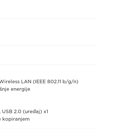
ireless LAN (IEEE 802.11 b/g/n)
šnje energije
, USB 2.0 (uređaj) x1
je kopiranjem