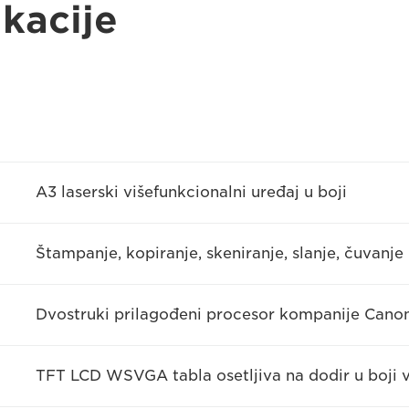
ikacije
A3 laserski višefunkcionalni uređaj u boji
Štampanje, kopiranje, skeniranje, slanje, čuvanj
Dvostruki prilagođeni procesor kompanije Canon 
TFT LCD WSVGA tabla osetljiva na dodir u boji ve