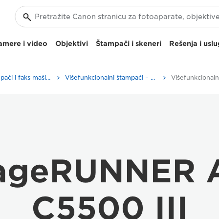
amere i video
Objektivi
Štampači i skeneri
Rešenja i usl
Poslovni štampači i faks mašine
Višefunkcionalni štampači – višenamenski štampači
imageRUNNER
C5500 III