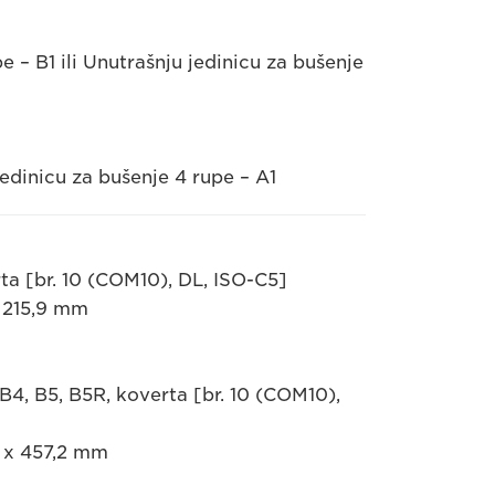
e – B1 ili Unutrašnju jedinicu za bušenje
Jedinicu za bušenje 4 rupe – A1
ta [br. 10 (COM10), DL, ISO-C5]
x 215,9 mm
B4, B5, B5R, koverta [br. 10 (COM10),
8 x 457,2 mm