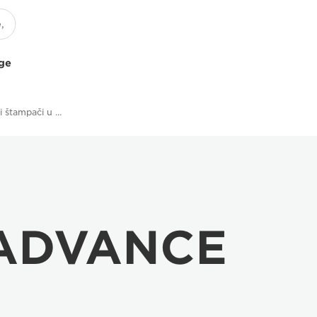
uge
Višefunkcionalni štampači u boji
 ADVANCE