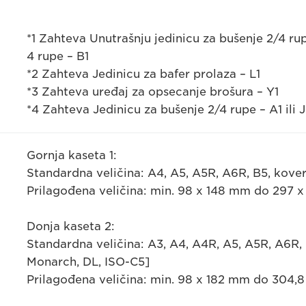
*1 Zahteva Unutrašnju jedinicu za bušenje 2/4 rup
4 rupe – B1
*2 Zahteva Jedinicu za bafer prolaza – L1
*3 Zahteva uređaj za opsecanje brošura – Y1
*4 Zahteva Jedinicu za bušenje 2/4 rupe – A1 ili 
Gornja kaseta 1:
Standardna veličina: A4, A5, A5R, A6R, B5, kover
Prilagođena veličina: min. 98 x 148 mm do 297 
Donja kaseta 2:
Standardna veličina: A3, A4, A4R, A5, A5R, A6R, 
Monarch, DL, ISO-C5]
Prilagođena veličina: min. 98 x 182 mm do 304,