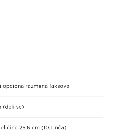
e i opciona razmena faksova
(deli se)
ličine 25,6 cm (10,1 inča)