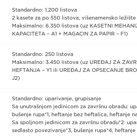
Standardno: 1.200 listova
2 kasete za po 550 listova, višenamensko ležište 
Maksimalno: 6.350 listova (uz KASETNI MEH
KAPACITETA – A1 + MAGACIN ZA PAPIR – F1)
Standardno: 250 listova
Maksimalno: 3.450 listova (uz UREĐAJ ZA Z
HEFTANJA – Y1 ili UREĐAJ ZA OPSECANJE BROŠ
J2)
Standardno: uparivanje, grupisanje
Sa unutrašnjom jedinicom za završnu obradu: upar
bušenje rupa*1, heftanje bez heftalica, heftanje n
Sa spoljnom jedinicom za završnu obradu*2: upariv
sedlasto povezivanje*3, bušenje rupa*4, heftanje 