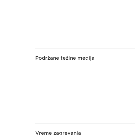
Podržane težine medija
Vreme zagrevanja