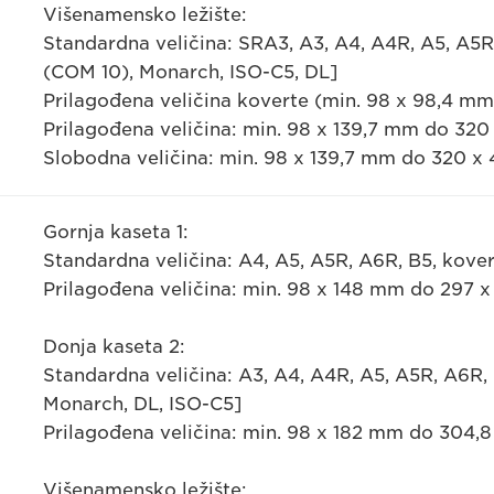
Višenamensko ležište:
Standardna veličina: SRA3, A3, A4, A4R, A5, A5R,
(COM 10), Monarch, ISO-C5, DL]
Prilagođena veličina koverte (min. 98 x 98,4 m
Prilagođena veličina: min. 98 x 139,7 mm do 32
Slobodna veličina: min. 98 x 139,7 mm do 320 x
Gornja kaseta 1:
Standardna veličina: A4, A5, A5R, A6R, B5, kover
Prilagođena veličina: min. 98 x 148 mm do 297 
Donja kaseta 2:
Standardna veličina: A3, A4, A4R, A5, A5R, A6R, 
Monarch, DL, ISO-C5]
Prilagođena veličina: min. 98 x 182 mm do 304,
Višenamensko ležište: