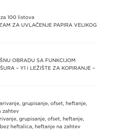
za 100 listova
ANIZAM ZA UVLAČENJE PAPIRA VELIKOG
AVRŠNU OBRADU SA FUNKCIJOM
URA – Y1 i LEŽIŠTE ZA KOPIRANJE –
ivanje, grupisanje, ofset, heftanje,
a zahtev
anje, grupisanje, ofset, heftanje,
bez heftalica, heftanje na zahtev