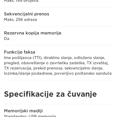
Maks. 199 brojeva
Sekvencijalni prenos
Maks. 256 adresa
Rezervna kopija memorije
Da
Funkcije faksa
Ime pošiljaoca (TTI), direktno slanje, odloženo slanje,
pregled, obaveštenje o završetku zadatka, TX izveštaj,
TX rezervacija, prekid prenosa, sekvencijalno slanje,
lozinka/slanje podadrese, poverljivo poštansko sanduče
Specifikacije za čuvanje
Memorijski mediji
Standardno: USB memorija