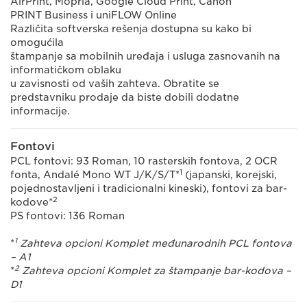
AirPrint, Mopria, Google Cloud Print, Canon
PRINT Business i uniFLOW Online
Različita softverska rešenja dostupna su kako bi
omogućila
štampanje sa mobilnih uređaja i usluga zasnovanih na
informatičkom oblaku
u zavisnosti od vaših zahteva. Obratite se
predstavniku prodaje da biste dobili dodatne
informacije.
Fontovi
PCL fontovi: 93 Roman, 10 rasterskih fontova, 2 OCR
1
fonta, Andalé Mono WT J/K/S/T*
(japanski, korejski,
pojednostavljeni i tradicionalni kineski), fontovi za bar-
2
kodove*
PS fontovi: 136 Roman
1
*
Zahteva opcioni Komplet međunarodnih PCL fontova
– A1
2
*
Zahteva opcioni Komplet za štampanje bar-kodova –
D1