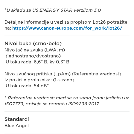
*
U skladu sa US ENERGY STAR verzijom 3.0
Detaljne informacije u vezi sa propisom Lot26 potražite
na:
https://www.canon-europe.com/for_work/lot26/
Nivoi buke (crno-belo)
Nivo jačine zvuka (LWA, m)
(jednostrano/dvostrano)
U toku rada: 6,6* B, kv 0,3* B
Nivo zvučnog pritiska (LpAm) (Referentna vrednost)
Iz pozicije prolaznika: (1-strano)
U toku rada: 54 dB*
*
Referentna vrednost: meri se za samo jednu jedinicu uz
ISO7779, opisuje se pomoću ISO9296:2017
Standardi
Blue Angel