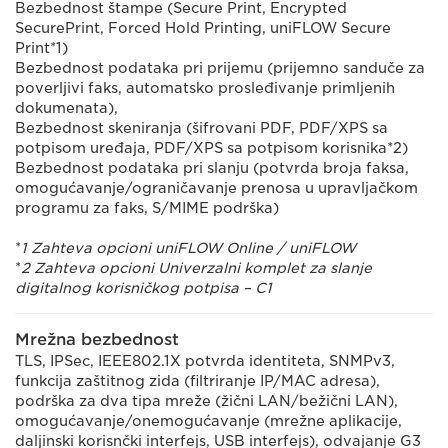
Bezbednost štampe (Secure Print, Encrypted
SecurePrint, Forced Hold Printing, uniFLOW Secure
Print*1)
Bezbednost podataka pri prijemu (prijemno sanduče za
poverljivi faks, automatsko prosleđivanje primljenih
dokumenata),
Bezbednost skeniranja (šifrovani PDF, PDF/XPS sa
potpisom uređaja, PDF/XPS sa potpisom korisnika*2)
Bezbednost podataka pri slanju (potvrda broja faksa,
omogućavanje/ograničavanje prenosa u upravljačkom
programu za faks, S/MIME podrška)
*
1 Zahteva opcioni uniFLOW Online / uniFLOW
*
2 Zahteva opcioni Univerzalni komplet za slanje
digitalnog korisničkog potpisa – C1
Mrežna bezbednost
TLS, IPSec, IEEE802.1X potvrda identiteta, SNMPv3,
funkcija zaštitnog zida (filtriranje IP/MAC adresa),
podrška za dva tipa mreže (žični LAN/bežični LAN),
omogućavanje/onemogućavanje (mrežne aplikacije,
daljinski korisnčki interfejs, USB interfejs), odvajanje G3