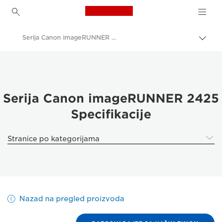
Canon Logo, back to h
Serija Canon imageRUNNER 2425 – specifikacije
Uključ
trag
Canon
Rešenja i usluge
Poslovni proizvodi
Serija Canon imageRUNNER 2425
Specifikacije
Poslovni štampači i faks mašine
Višefunkcionalni štampači – višenamenski štampači
Stranice po kategorijama
Višefunkcionalni crno-beli štampači
Serija Canon imageRUNNER 2425
Nazad na pregled proizvoda