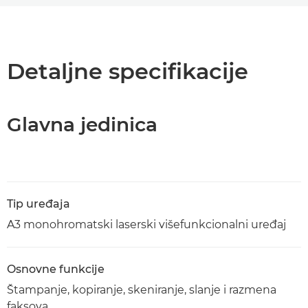
Pregled
Podrška
Detaljne specifikacije
Preuzimanje PDF-a
Glavna jedinica
Tip uređaja
A3 monohromatski laserski višefunkcionalni uređaj
Osnovne funkcije
Štampanje, kopiranje, skeniranje, slanje i razmena
faksova