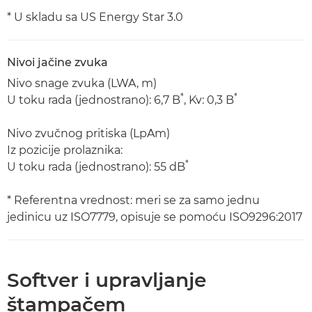
* U skladu sa US Energy Star 3.0
Nivoi jačine zvuka
Nivo snage zvuka (LWA, m)
*
*
U toku rada (jednostrano): 6,7 B
, Kv: 0,3 B
Nivo zvučnog pritiska (LpAm)
Iz pozicije prolaznika:
*
U toku rada (jednostrano): 55 dB
* Referentna vrednost: meri se za samo jednu
jedinicu uz ISO7779, opisuje se pomoću ISO9296:2017
Softver i upravljanje
štampačem