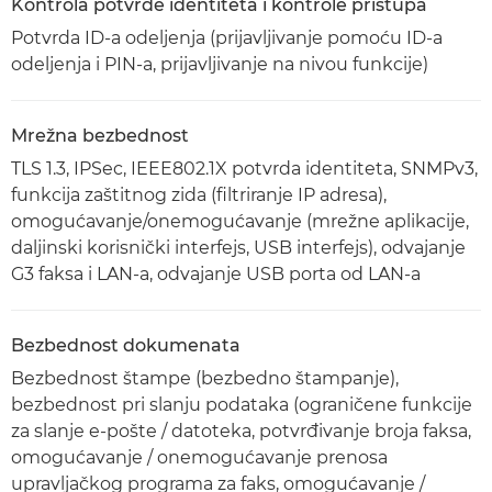
Kontrola potvrde identiteta i kontrole pristupa
Potvrda ID-a odeljenja (prijavljivanje pomoću ID-a
odeljenja i PIN-a, prijavljivanje na nivou funkcije)
Mrežna bezbednost
TLS 1.3, IPSec, IEEE802.1X potvrda identiteta, SNMPv3,
funkcija zaštitnog zida (filtriranje IP adresa),
omogućavanje/onemogućavanje (mrežne aplikacije,
daljinski korisnički interfejs, USB interfejs), odvajanje
G3 faksa i LAN-a, odvajanje USB porta od LAN-a
Bezbednost dokumenata
Bezbednost štampe (bezbedno štampanje),
bezbednost pri slanju podataka (ograničene funkcije
za slanje e-pošte / datoteka, potvrđivanje broja faksa,
omogućavanje / onemogućavanje prenosa
upravljačkog programa za faks, omogućavanje /