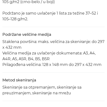
105 g/m2 (crno-belo / u boji)
Podržano je samo uvlačenje 1 lista za težine 37–52 i
105–128 g/m2.
Podržane veličine medija
Staklena površina: maks. veličina za skeniranje: do 297
x 432 mm
Veličina medija za uvlačenje dokumenata: A3, A4,
A4R, A5, A5R, B4, B5, B5R
Prilagođena veličina: 128 x 148 mm do 297 x 432 mm
Metod skeniranja
Skeniranje sa otpremanjem, skeniranje sa
preuzimanjem, skeniranje na mrežu