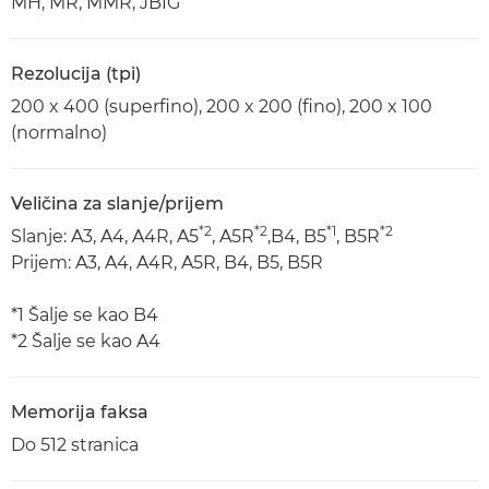
MH, MR, MMR, JBIG
Rezolucija (tpi)
200 x 400 (superfino), 200 x 200 (fino), 200 x 100
(normalno)
Veličina za slanje/prijem
*2
*2
*1
*2
Slanje: A3, A4, A4R, A5
, A5R
,B4, B5
, B5R
Prijem: A3, A4, A4R, A5R, B4, B5, B5R
*1 Šalje se kao B4
*2 Šalje se kao A4
Memorija faksa
Do 512 stranica