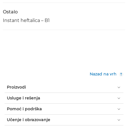
Ostalo
Instant heftalica – B1
Nazad na vrh
Proizvodi
Usluge i rešenja
Pomoć i podrška
Učenje i obrazovanje