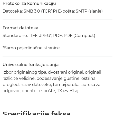
Protokol za komunikaciju
Datoteka: SMB 3.0 (TCP/IP) E-pošta: SMTP (slanje)
Format datoteka
Standardno: TIFF, JPEG*, PDF, PDF (Compact)
*Samo pojedinačne stranice
Univerzalne funkcije slanja
Izbor originalnog tipa, dvostrani original, originali
različite veličine, podešavanje gustine, oštrina,
pregled, naziv datoteke, tema/poruka, adresa za
odgovor, prioritet e-pošte, TX izveštaj
Specifikacije faksa