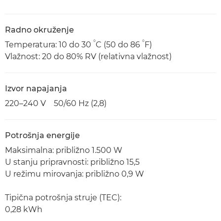
Radno okruženje
°
°
Temperatura: 10 do 30
C (50 do 86
F)
Vlažnost: 20 do 80% RV (relativna vlažnost)
Izvor napajanja
220–240 V 50/60 Hz (2,8)
Potrošnja energije
Maksimalna: približno 1.500 W
U stanju pripravnosti: približno 15,5
U režimu mirovanja: približno 0,9 W
Tipična potrošnja struje (TEC):
0,28 kWh