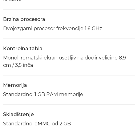
Brzina procesora
Dvojezgarni procesor frekvencije 1,6 GHz
Kontrolna tabla
Monohromatski ekran osetljiv na dodir veličine 8.9
cm / 3,5 inča
Memorija
Standardno: 1 GB RAM memorije
Skladištenje
Standardno: eMMC od 2 GB