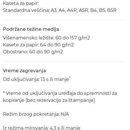
Kaseta za papir:
Standardna veličina: A3, A4, A4R, A5R, B4, B5, B5R
Podržane težine medija
Višenamensko ležište: 60 do 157 g/m2
Kasete za papir: 64 do 90 g/m2
Obostrano: 60 do 90 g/m2
Vreme zagrevanja
*
Od uključivanja: 13 s ili manje
* Vreme od uključivanja uređaja do spremnosti za
kopiranje (bez rezervacije za štampanje)
Režim brzog pokretanja: N/A
Iz režima mirovanja: 4,3 s ili manje