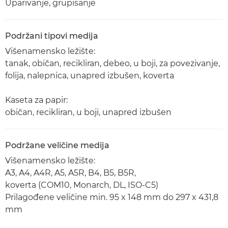
Uparivanje, grupisanje
Podržani tipovi medija
Višenamensko ležište:
tanak, običan, recikliran, debeo, u boji, za povezivanje,
folija, nalepnica, unapred izbušen, koverta
Kaseta za papir:
običan, recikliran, u boji, unapred izbušen
Podržane veličine medija
Višenamensko ležište:
A3, A4, A4R, A5, A5R, B4, B5, B5R,
koverta (COM10, Monarch, DL, ISO-C5)
Prilagođene veličine min. 95 x 148 mm do 297 x 431,8
mm