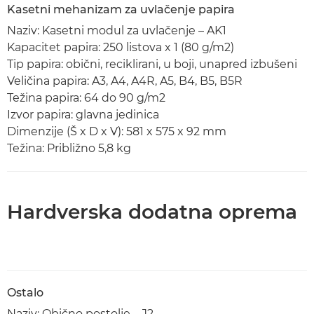
Kasetni mehanizam za uvlačenje papira
Naziv: Kasetni modul za uvlačenje – AK1
Kapacitet papira: 250 listova x 1 (80 g/m2)
Tip papira: obični, reciklirani, u boji, unapred izbušeni
Veličina papira: A3, A4, A4R, A5, B4, B5, B5R
Težina papira: 64 do 90 g/m2
Izvor papira: glavna jedinica
Dimenzije (Š x D x V): 581 x 575 x 92 mm
Težina: Približno 5,8 kg
Hardverska dodatna oprema
Ostalo
Naziv: Obično postolje – J2