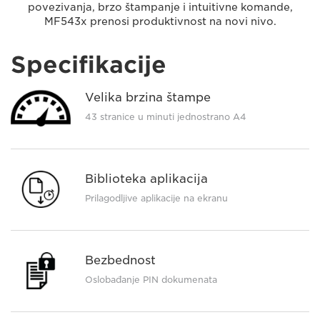
povezivanja, brzo štampanje i intuitivne komande,
MF543x prenosi produktivnost na novi nivo.
Specifikacije
Velika brzina štampe
43 stranice u minuti jednostrano A4
Biblioteka aplikacija
Prilagodljive aplikacije na ekranu
Bezbednost
Oslobađanje PIN dokumenata