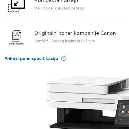
Kompaktan dizajn
Mali model koji štedi prostor
Originalni toner kompanije Canon
Kartridži visokog kvaliteta i učinka
Prikaži punu specifikaciju