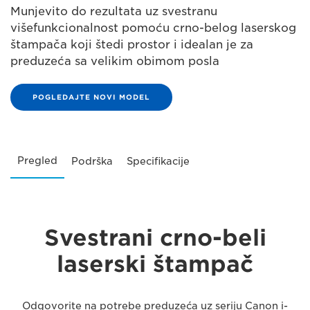
Munjevito do rezultata uz svestranu
višefunkcionalnost pomoću crno-belog laserskog
štampača koji štedi prostor i idealan je za
preduzeća sa velikim obimom posla
POGLEDAJTE NOVI MODEL
Pregled
Podrška
Specifikacije
Svestrani crno-beli
laserski štampač
Odgovorite na potrebe preduzeća uz seriju Canon i-