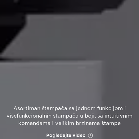
Asortiman štampača sa jednom funkcijom i
višefunkcionalnih štampača u boji, sa intuitivnim
komandama i velikim brzinama štampe
Pogledajte video