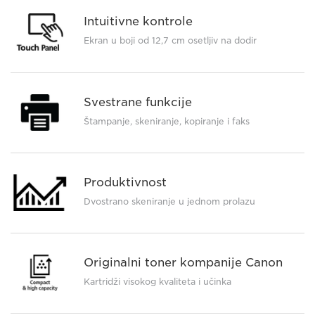
Intuitivne kontrole
Ekran u boji od 12,7 cm osetljiv na dodir
Svestrane funkcije
Štampanje, skeniranje, kopiranje i faks
Produktivnost
Dvostrano skeniranje u jednom prolazu
Originalni toner kompanije Canon
Kartridži visokog kvaliteta i učinka