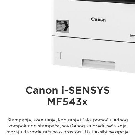
Canon i-SENSYS
MF543x
Štampanje, skeniranje, kopiranje i faks pomoću jednog
kompaktnog štampača, savršenog za preduzeća koja
moraju da vode računa o prostoru. Uz fleksibilne opcije