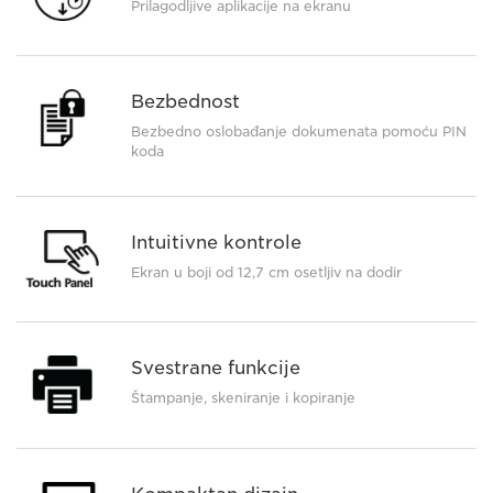
Prilagodljive aplikacije na ekranu
Bezbednost
Bezbedno oslobađanje dokumenata pomoću PIN
koda
Intuitivne kontrole
Ekran u boji od 12,7 cm osetljiv na dodir
Svestrane funkcije
Štampanje, skeniranje i kopiranje