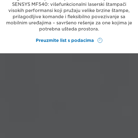
SENSYS MF540: višefunkcionalni laserski štampači
visokih performansi koji pružaju velike brzine štampe,
prilagodljive komande i fleksibilno povezivanje sa
mobilnim uređajima – savršeno rešenje za one kojima je
potrebna ušteda prostora.
Preuzmite list s podacima