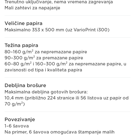
Trenutno uključivanje, nema vremena zagrevanja
Mali zahtevi za napajanje
Veličine papira
Maksimalno 353 x 500 mm (uz VarioPrint i300)
Težina papira
80–160 g/m² za nepremazane papire
90–300 g/m² za premazane papire
60–80 g/m² i 160–300 g/m² za nepremazane papire, u
zavisnosti od tipa i kvaliteta papira
Debljina brošure
Maksimalna debljina gotovih brošura:
10,4 mm (približno 224 stranice ili 56 listova uz papir od
70 g/m²)
Povezivanje
1–6 šavova
Na primer, 6 šavova omogućava štampanje malih